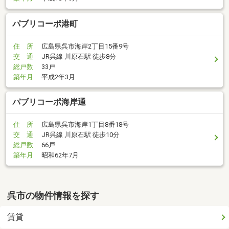
パブリコーポ港町
住 所
広島県呉市海岸2丁目15番9号
交 通
JR呉線 川原石駅 徒歩8分
総戸数
33戸
築年月
平成2年3月
パブリコーポ海岸通
住 所
広島県呉市海岸1丁目8番18号
交 通
JR呉線 川原石駅 徒歩10分
総戸数
66戸
築年月
昭和62年7月
呉市の物件情報を探す
賃貸