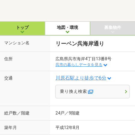
トップ
地図・環境
募集物件
マンション名
リーベン呉海岸通り
住所
広島県呉市海岸4丁目13番8号
呉市の暮らしデータを見る
川原石駅より徒歩で6分
交通
乗り換え検索
総戸数／階建
24戸／9階建
築年月
平成12年8月