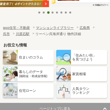
goo住宅・不動産
マンションライブラリー
広島県
呉市
川原石駅
リーベン呉海岸通り 物件詳細
お役立ち情報
「住みたい街」
住まいのコラム
を見つけよう
暮らしのデータ
家賃相場
(補助金・助成金情報)
人気タウン
住宅ローン
ランキング
ページトップに戻る