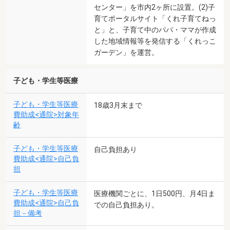
センター」を市内2ヶ所に設置。(2)子
育てポータルサイト「くれ子育てねっ
と」と、子育て中のパパ・ママが作成
した地域情報等を発信する「くれっこ
ガーデン」を運営。
子ども・学生等医療
子ども・学生等医療
18歳3月末まで
費助成<通院>対象年
齢
子ども・学生等医療
自己負担あり
費助成<通院>自己負
担
子ども・学生等医療
医療機関ごとに、1日500円、月4日ま
費助成<通院>自己負
での自己負担あり。
担－備考