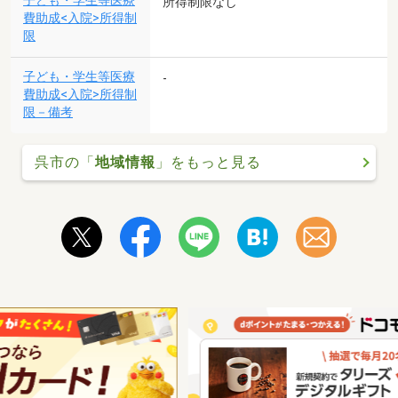
子ども・学生等医療
所得制限なし
費助成<入院>所得制
限
子ども・学生等医療
-
費助成<入院>所得制
限－備考
呉市の「
地域情報
」をもっと見る