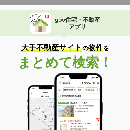
goo住宅・不動産
アプリ
大手不動産サイト
物件
の
を
まとめて検索！