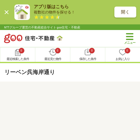
アプリ版はこちら
開く
複数社の物件を探せる！
NTTグループ運営の不動産総合サイト goo住宅・不動産
0
0
0
0
最近検索した条件
最近見た物件
保存した条件
お気に入り
リーベン呉海岸通り