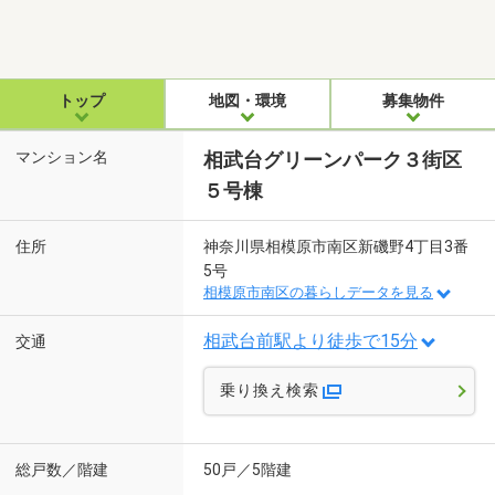
トップ
地図・環境
募集物件
マンション名
相武台グリーンパーク３街区
５号棟
住所
神奈川県相模原市南区新磯野4丁目3番
5号
相模原市南区の暮らしデータを見る
相武台前駅より徒歩で15分
交通
乗り換え検索
総戸数／階建
50戸／5階建