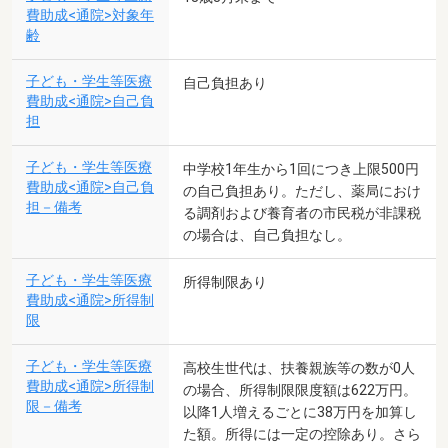
費助成<通院>対象年
齢
子ども・学生等医療
自己負担あり
費助成<通院>自己負
担
子ども・学生等医療
中学校1年生から1回につき上限500円
費助成<通院>自己負
の自己負担あり。ただし、薬局におけ
担－備考
る調剤および養育者の市民税が非課税
の場合は、自己負担なし。
子ども・学生等医療
所得制限あり
費助成<通院>所得制
限
子ども・学生等医療
高校生世代は、扶養親族等の数が0人
費助成<通院>所得制
の場合、所得制限限度額は622万円。
限－備考
以降1人増えるごとに38万円を加算し
た額。所得には一定の控除あり。さら