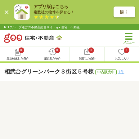
アプリ版はこちら
開く
複数社の物件を探せる！
NTTグループ運営の不動産総合サイト goo住宅・不動産
0
0
0
0
最近検索した条件
最近見た物件
保存した条件
お気に入り
相武台グリーンパーク３街区５号棟
1件
中古販売中