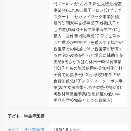
E(メールマガジン)(3)新生児聴覚検査
事業(4)ふれあい親子サロン(5)ブック
スタート・セカンドブック事業(6)産
婦等訪問家事支援事業(7)移動式子ど
もの遊び場(8)子育て世帯等中古住宅
購入・改修費補助事業(子育て世帯や
若年世帯が中古住宅を購入する場合や
親世帯との同居に伴い親世帯が所有す
る住宅の改修を行った場合に補助金を
支給)(9)さがみはら休日一時保育事業
(10)子どもの施設使用料等無料化(11)
子育て応援条例(12)小学校1年生の給
食費無償化(13)スタディークーポン事
業(就学支援世帯への学習塾代補助)(1
4)教材等整備事業(使用頻度の低い学
用品を学校物品として公費購入)
子ども・学生等医療
子ども・学生等医療
18歳3月末まで