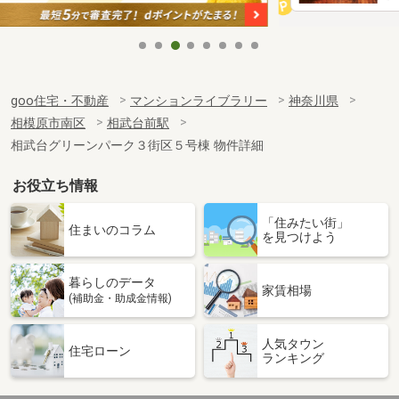
goo住宅・不動産
マンションライブラリー
神奈川県
相模原市南区
相武台前駅
相武台グリーンパーク３街区５号棟 物件詳細
お役立ち情報
「住みたい街」
住まいのコラム
を見つけよう
暮らしのデータ
家賃相場
(補助金・助成金情報)
人気タウン
住宅ローン
ランキング