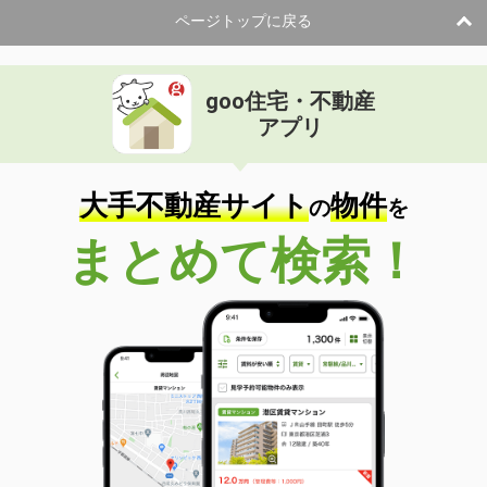
ページトップに戻る
goo住宅・不動産
アプリ
大手不動産サイト
物件
の
を
まとめて検索！