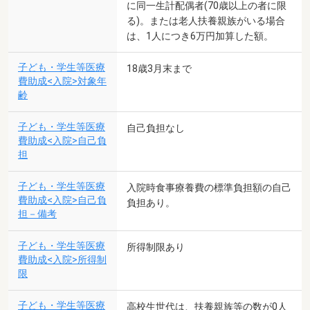
に同一生計配偶者(70歳以上の者に限
る)。または老人扶養親族がいる場合
は、1人につき6万円加算した額。
子ども・学生等医療
18歳3月末まで
費助成<入院>対象年
齢
子ども・学生等医療
自己負担なし
費助成<入院>自己負
担
子ども・学生等医療
入院時食事療養費の標準負担額の自己
費助成<入院>自己負
負担あり。
担－備考
子ども・学生等医療
所得制限あり
費助成<入院>所得制
限
子ども・学生等医療
高校生世代は、扶養親族等の数が0人