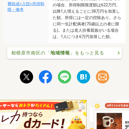
費助成<入院>所得制
の場合、所得制限限度額は622万円。
限－備考
以降1人増えるごとに38万円を加算し
た額。所得には一定の控除あり。さら
に同一生計配偶者(70歳以上の者に限
る)。または老人扶養親族がいる場合
は、1人につき6万円加算した額。
相模原市南区の「
地域情報
」をもっと見る