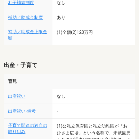
利子補給制度
なし
補助／助成金制度
あり
補助／助成金上限金
(1)全額(2)120万円
額
出産・子育て
育児
出産祝い
なし
出産祝い-備考
-
子育て関連の独自の
(1)公私立保育園と私立幼稚園が「お
取り組み
ひさま広場」という名称で、未就園児