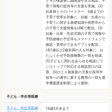
とその保護者に園開放や育児相談、子
育て情報の提供等の支援を実施。(2)
妊産婦とそのパートナー、6歳までの
子育て世帯を対象に、妊娠・出産から
子育てに関する基礎知識や長野市から
の子育て支援情報をLINEで配信。(3)
妊娠・出産・乳幼児期の子育て情報や
予防接種の予定等をスマートフォンで
確認・管理ができるアプリを配信。
(4)1歳以上2歳未満の人を対象に、お
たふくかぜ予防接種費の一部を助成。
(5)子どもに関わるあらゆる相談にワ
ンストップで対応する相談窓口の設
置。(6)ひとり親家庭の児童が高等学
校等への通学に要する費用の一部を通
学費援護金制度により援助。
子ども・学生等医療
子ども・学生等医療
18歳3月末まで