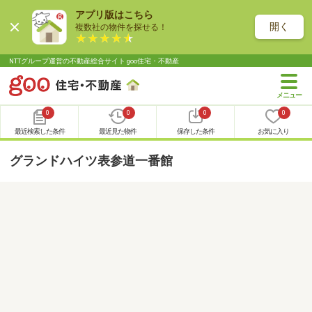
アプリ版はこちら
開く
複数社の物件を探せる！
NTTグループ運営の不動産総合サイト goo住宅・不動産
0
0
0
0
最近検索した条件
最近見た物件
保存した条件
お気に入り
グランドハイツ表参道一番館