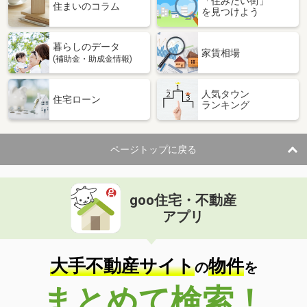
「住みたい街」
住まいのコラム
を見つけよう
暮らしのデータ
家賃相場
(補助金・助成金情報)
人気タウン
住宅ローン
ランキング
ページトップに戻る
goo住宅・不動産
アプリ
大手不動産サイト
物件
の
を
まとめて検索！