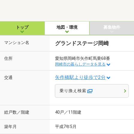
トップ
地図・環境
募集物件
マンション名
グランドステージ岡崎
住所
愛知県岡崎市矢作町馬乗68番
岡崎市の暮らしデータを見る
矢作橋駅より徒歩で2分
交通
乗り換え検索
総戸数／階建
40戸／11階建
築年月
平成7年5月