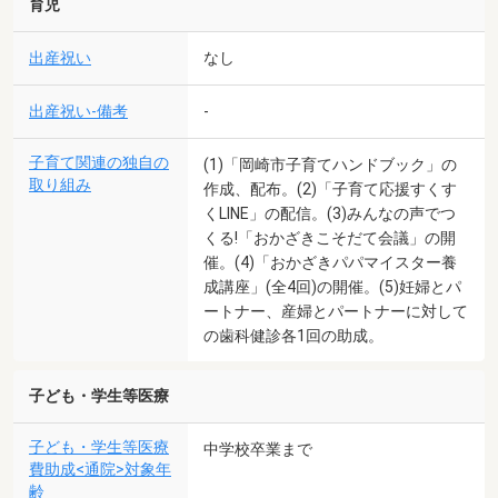
育児
出産祝い
なし
出産祝い-備考
-
子育て関連の独自の
(1)「岡崎市子育てハンドブック」の
取り組み
作成、配布。(2)「子育て応援すくす
くLINE」の配信。(3)みんなの声でつ
くる!「おかざきこそだて会議」の開
催。(4)「おかざきパパマイスター養
成講座」(全4回)の開催。(5)妊婦とパ
ートナー、産婦とパートナーに対して
の歯科健診各1回の助成。
子ども・学生等医療
子ども・学生等医療
中学校卒業まで
費助成<通院>対象年
齢