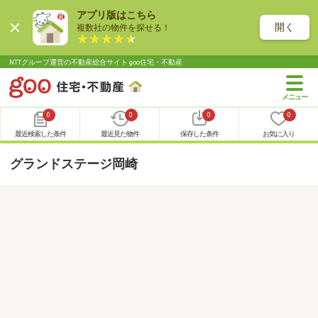
アプリ版はこちら
開く
複数社の物件を探せる！
NTTグループ運営の不動産総合サイト goo住宅・不動産
0
0
0
0
最近検索した条件
最近見た物件
保存した条件
お気に入り
グランドステージ岡崎