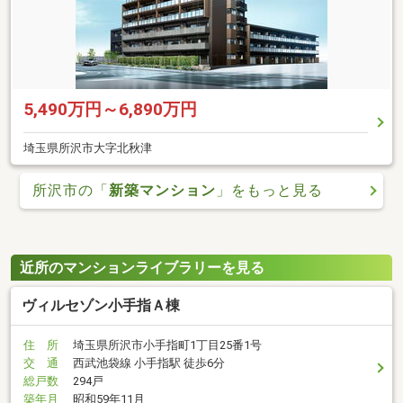
5,490万円～6,890万円
埼玉県所沢市大字北秋津
所沢市の「
新築マンション
」をもっと見る
近所のマンションライブラリーを見る
ヴィルセゾン小手指Ａ棟
住 所
埼玉県所沢市小手指町1丁目25番1号
交 通
西武池袋線 小手指駅 徒歩6分
総戸数
294戸
築年月
昭和59年11月