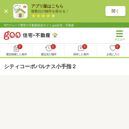
アプリ版はこちら
開く
複数社の物件を探せる！
NTTグループ運営の不動産総合サイト goo住宅・不動産
0
0
0
0
最近検索した条件
最近見た物件
保存した条件
お気に入り
シティコーポパルナス小手指２