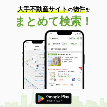
大手不動産サイト
物件
の
を
まとめて検索！