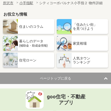
所沢市
小手指駅
シティコーポパルナス小手指２ 物件詳細
お役立ち情報
「住みたい街」
住まいのコラム
を見つけよう
暮らしのデータ
家賃相場
(補助金・助成金情報)
人気タウン
住宅ローン
ランキング
ページトップに戻る
goo住宅・不動産
アプリ