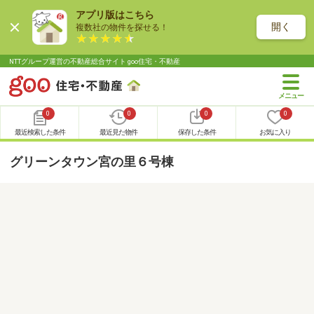
アプリ版はこちら
開く
複数社の物件を探せる！
NTTグループ運営の不動産総合サイト goo住宅・不動産
0
0
0
0
最近検索した条件
最近見た物件
保存した条件
お気に入り
グリーンタウン宮の里６号棟