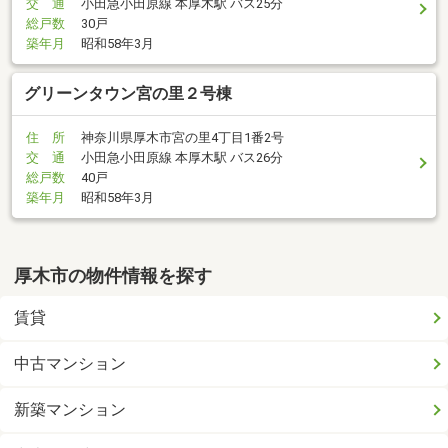
交 通
小田急小田原線 本厚木駅 バス25分
総戸数
30戸
築年月
昭和58年3月
グリーンタウン宮の里２号棟
住 所
神奈川県厚木市宮の里4丁目1番2号
交 通
小田急小田原線 本厚木駅 バス26分
総戸数
40戸
築年月
昭和58年3月
厚木市の物件情報を探す
賃貸
中古マンション
新築マンション