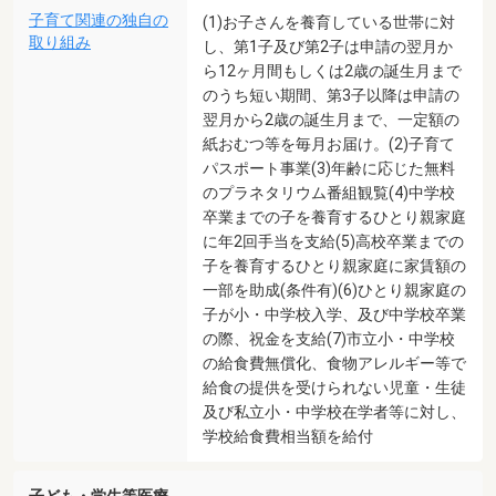
子育て関連の独自の
(1)お子さんを養育している世帯に対
取り組み
し、第1子及び第2子は申請の翌月か
ら12ヶ月間もしくは2歳の誕生月まで
のうち短い期間、第3子以降は申請の
翌月から2歳の誕生月まで、一定額の
紙おむつ等を毎月お届け。(2)子育て
パスポート事業(3)年齢に応じた無料
のプラネタリウム番組観覧(4)中学校
卒業までの子を養育するひとり親家庭
に年2回手当を支給(5)高校卒業までの
子を養育するひとり親家庭に家賃額の
一部を助成(条件有)(6)ひとり親家庭の
子が小・中学校入学、及び中学校卒業
の際、祝金を支給(7)市立小・中学校
の給食費無償化、食物アレルギー等で
給食の提供を受けられない児童・生徒
及び私立小・中学校在学者等に対し、
学校給食費相当額を給付