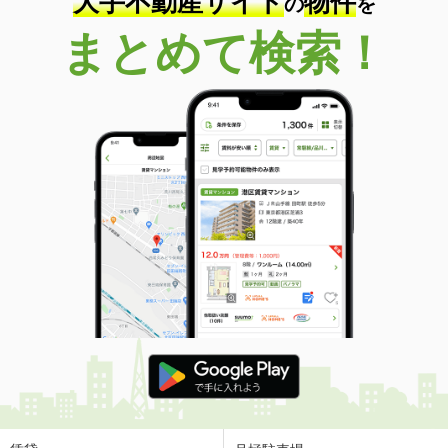
大手不動産サイト
物件
の
を
まとめて検索！