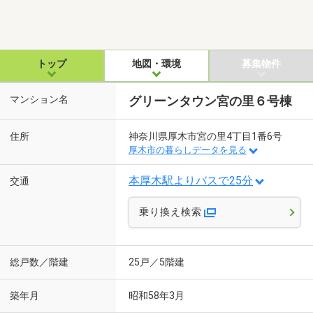
トップ
地図・環境
募集物件
マンション名
グリーンタウン宮の里６号棟
住所
神奈川県厚木市宮の里4丁目1番6号
厚木市の暮らしデータを見る
本厚木駅よりバスで25分
交通
乗り換え検索
総戸数／階建
25戸／5階建
築年月
昭和58年3月