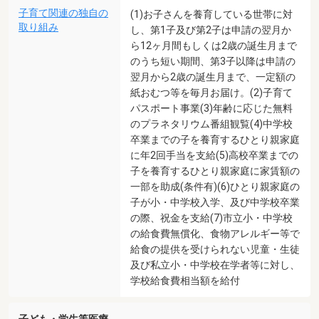
子育て関連の独自の
(1)お子さんを養育している世帯に対
取り組み
し、第1子及び第2子は申請の翌月か
ら12ヶ月間もしくは2歳の誕生月まで
のうち短い期間、第3子以降は申請の
翌月から2歳の誕生月まで、一定額の
紙おむつ等を毎月お届け。(2)子育て
パスポート事業(3)年齢に応じた無料
のプラネタリウム番組観覧(4)中学校
卒業までの子を養育するひとり親家庭
に年2回手当を支給(5)高校卒業までの
子を養育するひとり親家庭に家賃額の
一部を助成(条件有)(6)ひとり親家庭の
子が小・中学校入学、及び中学校卒業
の際、祝金を支給(7)市立小・中学校
の給食費無償化、食物アレルギー等で
給食の提供を受けられない児童・生徒
及び私立小・中学校在学者等に対し、
学校給食費相当額を給付