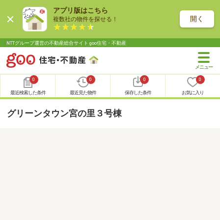
アプリ版はこちら
開く
複数社の物件を探せる！
NTTグループ運営の不動産総合サイト goo住宅・不動産
0
0
0
0
最近検索した条件
最近見た物件
保存した条件
お気に入り
グリーンタウン宮の里３号棟