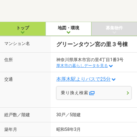
トップ
地図・環境
募集物件
マンション名
グリーンタウン宮の里３号棟
住所
神奈川県厚木市宮の里4丁目1番3号
厚木市の暮らしデータを見る
本厚木駅よりバスで25分
交通
乗り換え検索
総戸数／階建
30戸／5階建
築年月
昭和58年3月