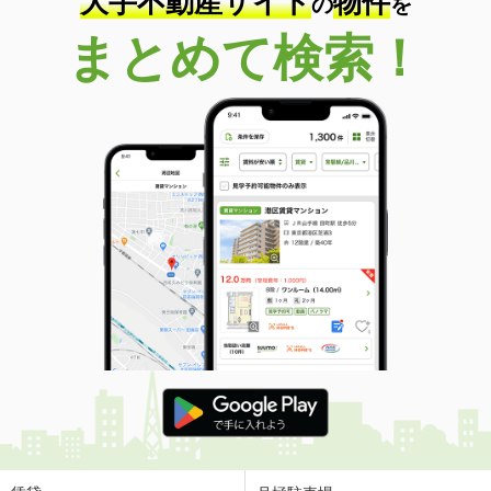
大手不動産サイト
物件
の
を
まとめて検索！