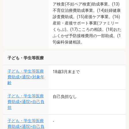
ア検査(不妊ペア検査)助成事業。(13)
不育症治療費助成事業。(14)妊婦健康
診査費助成。(15)産後ケア事業。(16)
産前・産後サポート事業(ファミリー
くらぶ)。(17)こころの相談。(18)おた
ふくかぜ予防接種費用の一部助成。(1
9)歯科保健相談。
子ども・学生等医療
子ども・学生等医療
18歳3月末まで
費助成<通院>対象年
齢
子ども・学生等医療
自己負担なし
費助成<通院>自己負
担
子ども・学生等医療
-
費助成<通院>自己負