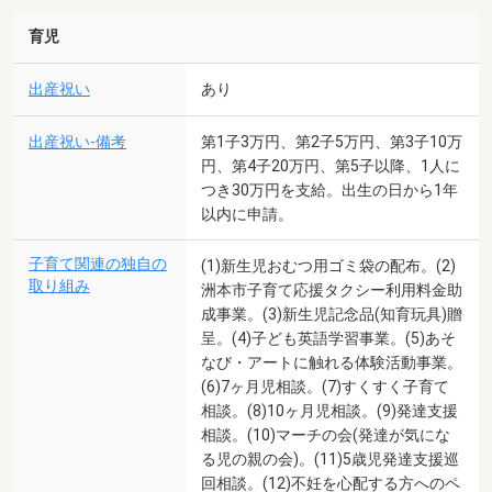
育児
出産祝い
あり
出産祝い-備考
第1子3万円、第2子5万円、第3子10万
円、第4子20万円、第5子以降、1人に
つき30万円を支給。出生の日から1年
以内に申請。
子育て関連の独自の
(1)新生児おむつ用ゴミ袋の配布。(2)
取り組み
洲本市子育て応援タクシー利用料金助
成事業。(3)新生児記念品(知育玩具)贈
呈。(4)子ども英語学習事業。(5)あそ
なび・アートに触れる体験活動事業。
(6)7ヶ月児相談。(7)すくすく子育て
相談。(8)10ヶ月児相談。(9)発達支援
相談。(10)マーチの会(発達が気にな
る児の親の会)。(11)5歳児発達支援巡
回相談。(12)不妊を心配する方へのペ