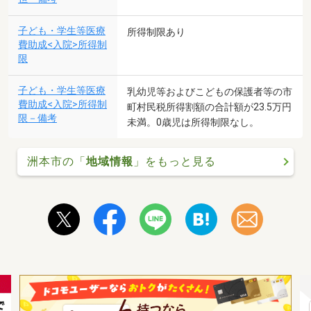
子ども・学生等医療
所得制限あり
費助成<入院>所得制
限
子ども・学生等医療
乳幼児等およびこどもの保護者等の市
費助成<入院>所得制
町村民税所得割額の合計額が23.5万円
限－備考
未満。0歳児は所得制限なし。
洲本市の「
地域情報
」をもっと見る