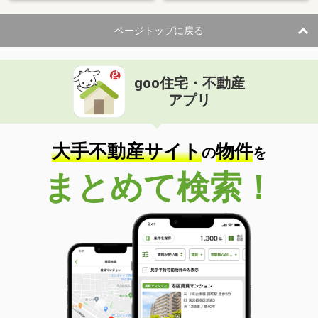
ページトップに戻る
goo住宅・不動産
アプリ
大手不動産サイト
物件
の
を
まとめて検索！