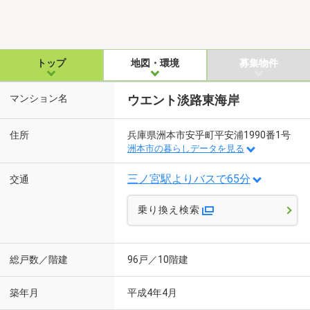
トップ
地図・環境
募集物件
マンション名
ウエント淡路東海岸
住所
兵庫県洲本市安乎町平安浦1990番1号
洲本市の暮らしデータを見る
三ノ宮駅よりバスで65分
交通
乗り換え検索
総戸数／階建
96戸／10階建
築年月
平成4年4月