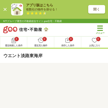
アプリ版はこちら
開く
複数社の物件を探せる！
NTTグループ運営の不動産総合サイト goo住宅・不動産
0
0
0
0
最近検索した条件
最近見た物件
保存した条件
お気に入り
ウエント淡路東海岸