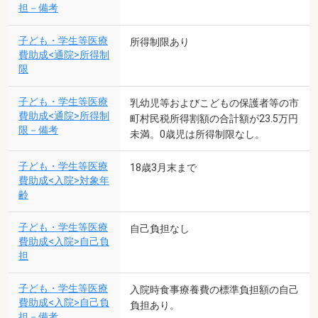
担－備考
子ども・学生等医療
所得制限あり
費助成<通院>所得制
限
子ども・学生等医療
乳幼児等およびこどもの保護者等の市
費助成<通院>所得制
町村民税所得割額の合計額が23.5万円
限－備考
未満。0歳児は所得制限なし。
子ども・学生等医療
18歳3月末まで
費助成<入院>対象年
齢
子ども・学生等医療
自己負担なし
費助成<入院>自己負
担
子ども・学生等医療
入院時食事療養費の標準負担額の自己
費助成<入院>自己負
負担あり。
担－備考