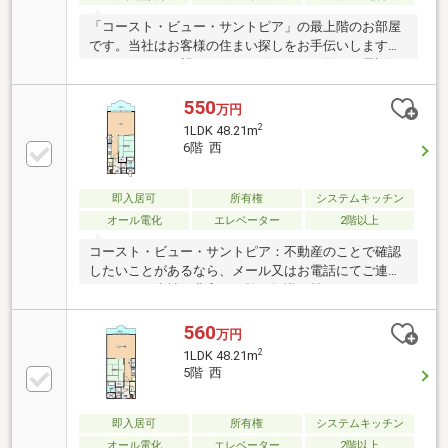
「コースト・ビュー・サントピア」の最上階のお部屋
です。当社はお客様の住まい探しをお手伝いします。
こだわりやご要望などがあれば、メール又はお電話に
てご連絡ください。また、ご質問やご不明な点なども
お受けい
550
万円
2
1LDK 48.21m
6階 西
即入居可
所有権
システムキッチン
オール電化
エレベーター
2階以上
コースト・ビュー・サントピア：不動産のことで確認
したいことがあるなら、メール又はお電話にてご連絡
ください。当社は豊富な経験と知識を持っているの
で、丁寧にお答えします。
560
万円
2
1LDK 48.21m
5階 西
即入居可
所有権
システムキッチン
オール電化
エレベーター
2階以上