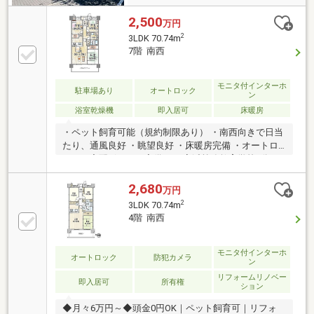
2,500
万円
2
3LDK 70.74m
7階 南西
モニタ付インターホ
駐車場あり
オートロック
ン
浴室乾燥機
即入居可
床暖房
・ペット飼育可能（規約制限あり） ・南西向きで日当
たり、通風良好 ・眺望良好 ・床暖房完備 ・オートロ
ック、宅配ボックス完備 ・西宮浜義務教育学校7分
2,680
万円
2
3LDK 70.74m
4階 南西
モニタ付インターホ
オートロック
防犯カメラ
ン
リフォームリノベー
即入居可
所有権
ション
◆月々6万円～◆頭金0円OK｜ペット飼育可｜リフォ