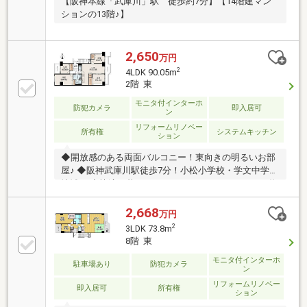
【阪神本線「武庫川」駅 徒歩約7分】【14階建マン
ションの13階♪】
2,650
万円
2
4LDK 90.05m
2階 東
モニタ付インターホ
防犯カメラ
即入居可
ン
リフォームリノベー
所有権
システムキッチン
ション
◆開放感のある両面バルコニー！東向きの明るいお部
屋♪ ◆阪神武庫川駅徒歩7分！小松小学校・学文中学校
地域！ ◆快適に暮らせるおしゃれなリノベーション物
件！ ◆部屋数豊富な4LDK！全室収納も完備です
2,668
万円
2
3LDK 73.8m
8階 東
モニタ付インターホ
駐車場あり
防犯カメラ
ン
リフォームリノベー
即入居可
所有権
ション