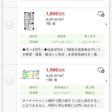
3LDK 3階部分 ■バルコニーに面した明るいリビング
1,800
万円
2
3LDK 60.5m
7階 南
南向き
角部屋
即入居可
所有権
システムキッチン
エレベーター
◆月々4万円～◆頭金0円OK｜7階部分南西角住戸につ
き眺望・通風・陽当たり良好｜全居室収納付き｜敷地
内公園有り｜小・中学校徒歩10分圏内｜JR・阪急の2
沿線利用可能｜周辺生活施設充実
1,980
万円
2
3LDK 60.5m
11階 南
南向き
駐車場あり
最上階
所有権
エレベーター
2階以上
オーナーチェンジ物件で購入後すぐに自ら居住するこ
とはできません。利回り等お気軽にお問い合わせくだ
さい。阪急神戸線「西宮北口」駅徒歩11分のフラット