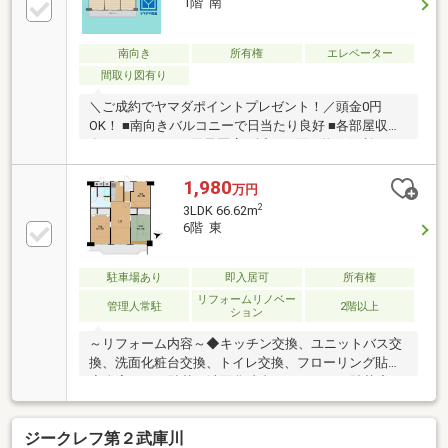
1階 南
南向き
所有権
エレベーター
間取り図有り
＼ご成約でヤマダポイントプレゼント！／頭金0円
OK！ ■南向きバルコニーで日当たり良好 ■各部屋収納
有り ■ららぽーと甲子園店が近くお買い物に便利
1,980
万円
2
3LDK 66.62m
6階 東
駐車場あり
即入居可
所有権
リフォームリノベー
管理人常駐
2階以上
ション
～リフォーム内容～◆キッチン交換、ユニットバス交
換、洗面化粧台交換、トイレ交換、フローリング貼替
◆全室クロス貼替、洗面化粧台・トイレＣＦ貼替◆ハ
ウスクリーニング、各室スイッチ取替 など～おすす
めポイント～◆6階部分につき眺望、通風良好！◆管
ジークレフ第２武庫川
理人常駐マンション！◆ライフ浜甲子園店まで徒歩約