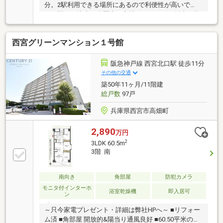
分。2駅利用できる場所にあるので利便性が高いで
す。駅から徒歩10分圏内に立地しています。販売価格
が3000万円以内に抑えられています。西宮市で新居を
手に入
西宮グリーンマンション１号館
阪急神戸線 西宮北口駅 徒歩11分
その他の交通
築50年11ヶ月/11階建
総戸数
97戸
兵庫県西宮市高畑町
2,890
万円
2
3LDK 60.5m
3階 南
南向き
角部屋
防犯カメラ
モニタ付インターホ
浴室乾燥機
即入居可
ン
～只今家電プレゼント・詳細は弊社HPへ～ ■リフォー
ム済 ■角部屋 開放的&陽当り通風良好 ■60.50平米の