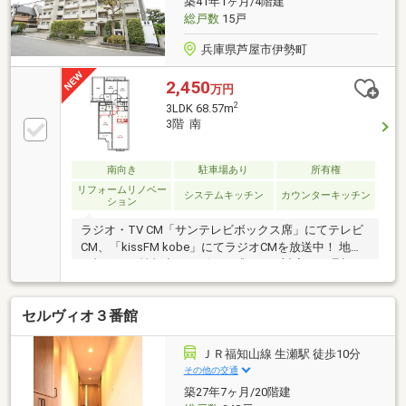
築41年1ヶ月/4階建
総戸数
15戸
兵庫県芦屋市伊勢町
2,450
万円
2
3LDK 68.57m
3階 南
南向き
駐車場あり
所有権
リフォームリノベー
システムキッチン
カウンターキッチン
ション
ラジオ・TV CM「サンテレビボックス席」にてテレビ
CM、「kissFM kobe」にてラジオCMを放送中！ 地域
に根ざした情報力とスピード感のある対応で、理想の
住まい探しをサポート致します♪
セルヴィオ３番館
ＪＲ福知山線 生瀬駅 徒歩10分
その他の交通
築27年7ヶ月/20階建