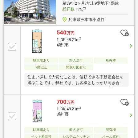
築39年2ヶ月/地上9階地下1階建
総戸数
175戸
兵庫県洲本市小路谷
540
万円
2
1LDK 48.21m
4階 東
駐車場あり
即入居可
所有権
2階以上
間取り図有り
住まい探しで大切なことは、信頼できる不動産会社を
選ぶことです。弊社では、お客様としっかり向き合
い、住まい探しをサポートいたしますので、安心して
お任せください(^^)
700
万円
2
1LDK 48.21m
8階 西
駐車場あり
即入居可
所有権
ペット相談可
システムキッチン
オール電化