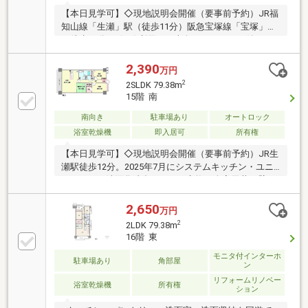
【本日見学可】◇現地説明会開催（要事前予約）JR福
知山線「生瀬」駅（徒歩11分）阪急宝塚線「宝塚」駅
（徒歩16分）2沿線利用可。南向きバルコニー付きで
陽当たり良好。20階部分につき眺望良好。
2,390
万円
2
2SLDK 79.38m
15階 南
南向き
駐車場あり
オートロック
浴室乾燥機
即入居可
所有権
【本日見学可】◇現地説明会開催（要事前予約）JR生
瀬駅徒歩12分。2025年7月にシステムキッチン・ユニ
ットバス・洗面化粧台・トイレ交換、全室天井・壁ク
ロス・フローリング張替、照明器具新調済みです。
2,650
万円
2
2LDK 79.38m
16階 東
モニタ付インターホ
駐車場あり
角部屋
ン
リフォームリノベー
浴室乾燥機
所有権
ション