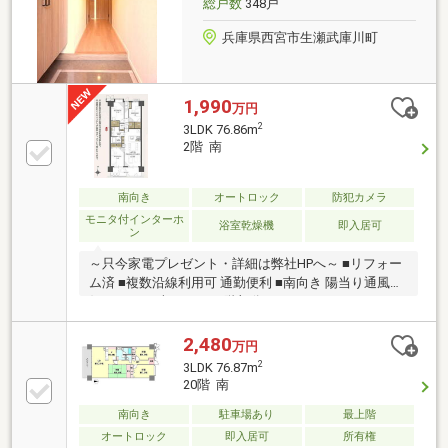
総戸数
348戸
兵庫県西宮市生瀬武庫川町
1,990
万円
2
3LDK 76.86m
2階 南
南向き
オートロック
防犯カメラ
モニタ付インターホ
浴室乾燥機
即入居可
ン
～只今家電プレゼント・詳細は弊社HPへ～ ■リフォー
ム済 ■複数沿線利用可 通勤便利 ■南向き 陽当り通風良
好 ■76.86平米の3LDK 2階部分
2,480
万円
2
3LDK 76.87m
20階 南
南向き
駐車場あり
最上階
オートロック
即入居可
所有権