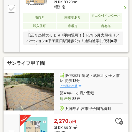
2
2LDK 89.23m
5階 南
モニタ付インターホ
南向き
駐車場あり
ン
即入居可
床暖房
所有権
【広々26帖のＬＤＫ+即内覧可！】R7年5月大規模リノ
ベーション■甲子園口駅徒歩2分！通勤通学に便利■専
有面積89.23m2のゆとりある2ＬＤＫ■床暖房やシステ
ムキッチンなど充実の設備仕様
サンライフ甲子園
阪神本線 鳴尾・武庫川女子大前
駅 徒歩13分
その他の交通
築48年11ヶ月/7階建
総戸数
88戸
兵庫県西宮市甲子園九番町
2,270
万円
2
3LDK 66.01m