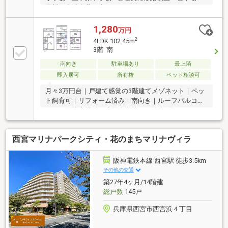
用料・自治会費が含まれています
1,280
万円
2
4LDK 102.45m
3階 南
南向き
駐車場あり
最上階
即入居可
所有権
ペット相談可
月々3万円台｜戸建て感覚の3階建てメゾネット｜ペッ
ト飼育可｜リフォーム済み｜南向き｜ルーフバルコニ
ー｜平面駐車場付｜広田小学校まで徒歩6分
西宮マリナパークシティ・花のまちマリナヴィラ
阪神電鉄本線 西宮駅 徒歩3.5km
その他の交通
築27年4ヶ月/14階建
総戸数
145戸
兵庫県西宮市西宮浜４丁目