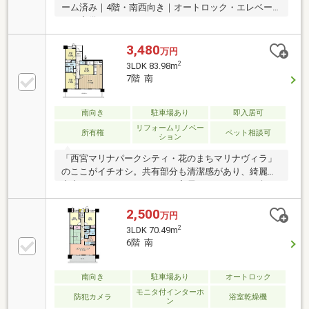
ーム済み｜4階・南西向き｜オートロック・エレベー
ター完備
3,480
万円
2
3LDK 83.98m
7階 南
南向き
駐車場あり
即入居可
リフォームリノベー
所有権
ペット相談可
ション
「西宮マリナパークシティ・花のまちマリナヴィラ」
のここがイチオシ。共有部分も清潔感があり、綺麗な
中古マンションです。すぐに入居できるので、お急ぎ
の方も安心してお問い合わせください。こちらはリノ
ベーショ
2,500
万円
2
3LDK 70.49m
6階 南
南向き
駐車場あり
オートロック
モニタ付インターホ
防犯カメラ
浴室乾燥機
ン