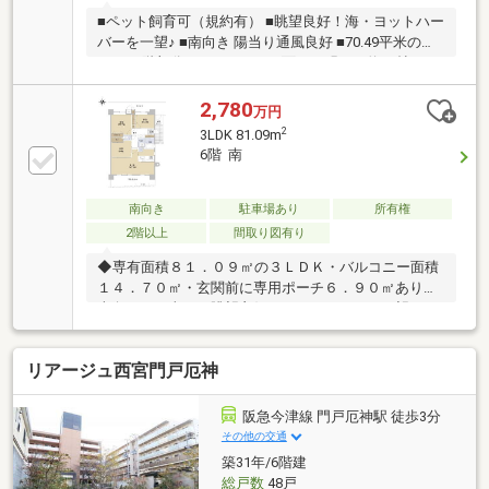
■ペット飼育可（規約有） ■眺望良好！海・ヨットハー
バーを一望♪ ■南向き 陽当り通風良好 ■70.49平米の
3LDK 6階部分 ■バルコニーに面した明るい約16帖LDK
2,780
万円
2
3LDK 81.09m
6階 南
南向き
駐車場あり
所有権
2階以上
間取り図有り
◆専有面積８１．０９㎡の３ＬＤＫ・バルコニー面積
１４．７０㎡・玄関前に専用ポーチ６．９０㎡あり◆
南向き・日当り・眺望良好（ヨットハーバーを望めま
す／天候によります。新西宮ヨットハーバーまで約２
４０ｍ）◆ＬＤＫのリビングはガス温水式床暖房付。
リアージュ西宮門戸厄神
◆１４０ｃｍ×１８０ｃｍサイズの窓ありの浴室には
浴室暖房乾燥機付。◆ペット飼育可（飼育細則あり）
阪急今津線 門戸厄神駅 徒歩3分
その他の交通
築31年/6階建
総戸数
48戸