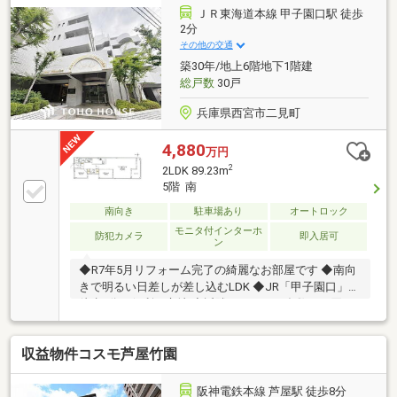
ＪＲ東海道本線 甲子園口駅 徒歩
2分
その他の交通
築30年/地上6階地下1階建
総戸数
30戸
兵庫県西宮市二見町
4,880
万円
2
2LDK 89.23m
5階 南
南向き
駐車場あり
オートロック
モニタ付インターホ
防犯カメラ
即入居可
ン
◆R7年5月リフォーム完了の綺麗なお部屋です ◆南向
きで明るい日差しが差し込むLDK ◆JR「甲子園口」駅
徒歩3分の便利な立地 ◆近隣にスーパー多数あり買い
物至便です
収益物件コスモ芦屋竹園
阪神電鉄本線 芦屋駅 徒歩8分