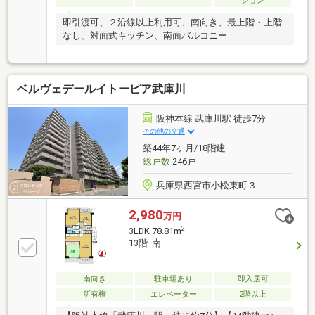
ション
即引渡可、２沿線以上利用可、南向き、最上階・上階
なし、対面式キッチン、南面バルコニー
ベルヴェデールイトーピア武庫川
阪神本線 武庫川駅 徒歩7分
その他の交通
築44年7ヶ月/18階建
総戸数
246戸
兵庫県西宮市小松東町３
2,980
万円
2
3LDK 78.81m
13階 南
南向き
駐車場あり
即入居可
所有権
エレベーター
2階以上