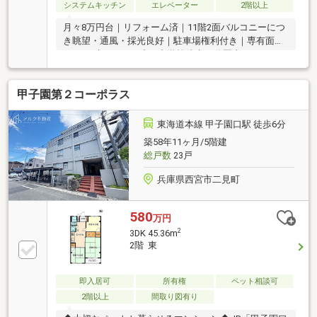
システムキッチン
エレベーター
2階以上
月々8万円台｜リフォーム済｜11階2面バルコニーにつ
き眺望・通風・採光良好｜駐車場権利付き｜専有面積
84.04平米×4LDK｜小・中学校徒歩10分圏内
甲子園第２コーポラス
東海道本線 甲子園口駅 徒歩6分
築58年11ヶ月/5階建
総戸数
23戸
兵庫県西宮市二見町
580
万円
2
3DK 45.36m
2階 東
即入居可
所有権
ペット相談可
2階以上
間取り図有り