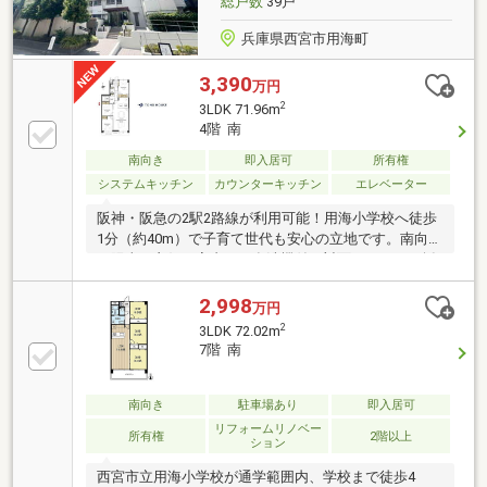
総戸数
39戸
(張)替等
兵庫県西宮市用海町
3,390
万円
2
3LDK 71.96m
4階 南
南向き
即入居可
所有権
システムキッチン
カウンターキッチン
エレベーター
阪神・阪急の2駅2路線が利用可能！用海小学校へ徒歩
1分（約40m）で子育て世代も安心の立地です。南向き
で陽当り良好な室内は、食洗機付き対面キッチンを採
用したハイグレードな新規リノベーション空間です。
2,998
万円
2
3LDK 72.02m
7階 南
南向き
駐車場あり
即入居可
リフォームリノベー
所有権
2階以上
ション
西宮市立用海小学校が通学範囲内、学校まで徒歩4