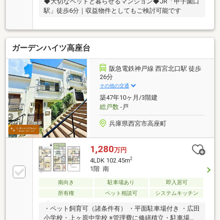
◆大切なペットと暮らせるマンション◆JR「甲子園口
駅」徒歩6分｜収益物件としてもご検討可能です
ガーデンハイツ高座台
阪急電鉄神戸線 西宮北口駅 徒歩
26分
その他の交通
築47年10ヶ月/3階建
総戸数
-戸
兵庫県西宮市高座町
1,280
万円
2
4LDK 102.45m
1階 南
南向き
駐車場あり
即入居可
所有権
ペット相談可
システムキッチン
・ペット飼育可（諸条件有） ・平面駐車場付き ・広田
小学校・上ヶ原中学校 ※管理費に修繕積立・駐車場使