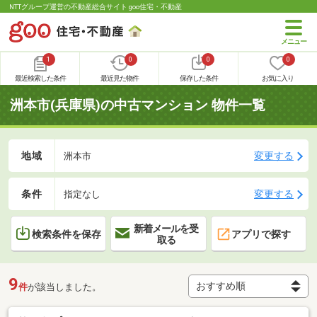
NTTグループ運営の不動産総合サイト goo住宅・不動産
1
0
0
0
最近検索した条件
最近見た物件
保存した条件
お気に入り
洲本市(兵庫県)の中古マンション 物件一覧
地域
変更する
洲本市
条件
変更する
指定なし
新着メールを受
検索条件を保存
アプリで探す
取る
9
件
が該当しました。