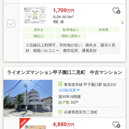
な道のり。阪急西宮ガーデンズまで徒歩6分と近く、
日々
1,700
万円
2
3LDK 60.5m
9階 南
南向き
駐車場あり
所有権
2階以上
間取り図有り
２沿線以上利用可、市街地が近い、南向き、陽当り良
好、南面バルコニー、都市近郊、通風良好
ライオンズマンション甲子園口二見町 中古マンション
東海道本線 甲子園口駅 徒歩2分
その他の交通
築30年/6階建
総戸数
30戸
兵庫県西宮市二見町
4,880
万円