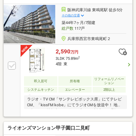
1分◆ららぽーと甲子園まで徒歩約4分◆隣接地に公園
あり！◆周辺環境充実！
阪神武庫川線 東鳴尾駅 徒歩5分
その他の交通
築44年7ヶ月/7階建
総戸数
117戸
兵庫県西宮市東鳴尾町２
2,590
万円
2
3LDK 75.89m
4階 東
リフォームリノベー
即入居可
所有権
ション
システムキッチン
エレベーター
2階以上
ラジオ・TV CM「サンテレビボックス席」にてテレビ
CM、「kissFM kobe」にてラジオCMを放送中！ 地域
に根ざした情報力とスピード感のある対応で、理想の
住まい探しをサポート致します♪
ライオンズマンション甲子園口二見町