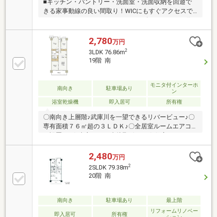
■キッチン・パントリー・洗面室・洗面収納を回遊で
きる家事動線の良い間取り！WICにもすぐアクセスで
きます！■コンセントやスイッチ、ダウンライトの位
置まで拘りました。■浴室・洗面所に窓あり！洗濯物
干しスペースもあります！幅広洗面台で、ちょっとし
2,780
万円
たアイロンや身支度もできます！■小上がりになって
2
3LDK 76.86m
いる畳スペースの隣には書斎があり、リモートワーク
19階 南
やお子様の勉強スペースとして最適です！■玄関土間
に大きなシューズクロークやコート掛けがあり、家族
全員の靴や上着、ベビーカーや趣味用具を収納可！＜
モニタ付インターホ
南向き
駐車場あり
ン
リフォーム履歴＞2021年6月、間取変更、キッチン、
浴室乾燥機
即入居可
所有権
トイレ、浴室、洗面台、給湯器新調
〇南向き上層階♪武庫川を一望できるリバービュー♪〇
専有面積７６㎡超の３ＬＤＫ♪〇全居室ルームエアコ
ン設置可♪☆売主による直接取引です☆住宅ローンの
ご相談も承ります。リフォーム内容【令和8年6月完
成】□システムキッチン：L型W＝2150*1550新調 (クリ
2,480
万円
ナップラクエラ）食洗機付□ユニットバスパーツ交
2
2SLDK 79.38m
換 カウンター・収納棚・シャワーヘッド・浴室乾燥
20階 南
暖房機□全建具・収納・玄関収納・巾木新調□温水洗浄
便座一体型トイレ新替□洗濯パン入替□全室壁・天井ク
ロス張替□フローリング遮音性能LL 45等級 新調□ハ
南向き
駐車場あり
最上階
ウスクリーニングetc…
リフォームリノベー
即入居可
所有権