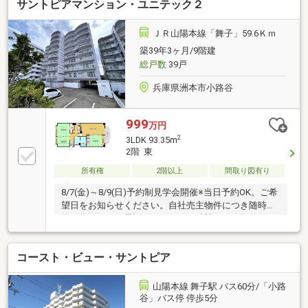
サントピアマンション・ユニテック２
ＪＲ山陽本線「舞子」59.6Ｋｍ
築39年3ヶ月/9階建
総戸数
39戸
兵庫県洲本市小路谷
999
万円
2
3LDK 93.35m
2階 東
所有権
2階以上
間取り図有り
8/7(金)～8/9(日)予約制見学会開催※当日予約OK。ご希
望日をお知らせください。自社売主物件につき随時内
覧可能です。お電話かメールでご希望日をお知らせく
ださい。【おすすめポイント】バルコニーから海が見
えるお部屋です。・ファミリーマートサントピアマリ
コースト・ビュー・サントピア
ーナ店様まで約450ｍ（徒歩約6分）
山陽本線 舞子駅 バス60分/「小路
谷」バス停 停歩5分