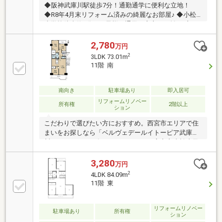
◆阪神武庫川駅徒歩7分！通勤通学に便利な立地！
◆R8年4月末リフォーム済みの綺麗なお部屋♪ ◆小松
小学校徒歩約5分でお子様の通学も安心の距離！ ◆バ
ルコニーから公園を望み、四季折々の眺望が楽しめま
す
2,780
万円
2
3LDK 73.01m
11階 南
南向き
駐車場あり
即入居可
リフォームリノベー
所有権
2階以上
ション
こだわりで選びたい方におすすめ。西宮市エリアで住
まいをお探しなら「ベルヴェデールイトーピア武庫
川」。ファミリー向けのポイント、西宮市立小松小学
校が徒歩9分のところにあります。西宮市で不動産を
購入するな
3,280
万円
2
4LDK 84.09m
11階 東
リフォームリノベー
駐車場あり
所有権
ション