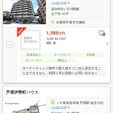
その他の交通
築36年8ヶ月/9階建
総戸数
41戸
兵庫県芦屋市竹園町
1,580
万円
2
1LDK 44.73m
8階 東
駐車場あり
オートロック
所有権
エレベーター
2階以上
オーナーチェンジ物件で購入後すぐに自ら居住するこ
とはできません。利回り等お気軽にお問い合わせくだ
さい。阪神「芦屋」駅徒歩8分、JR「芦屋」駅徒歩12
分の2WAYアクセス可！
芦屋伊勢町ハウス
ＪＲ東海道本線 芦屋駅 徒歩12分
その他の交通