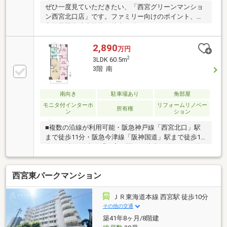
ぜひ一度見ていただきたい、「西宮グリーンマンショ
ン西宮北口店」です。ファミリー向けのポイント、私
立甲子園学院小学校が徒歩15分のところにあります。
2駅利用できる場所にあるので利便性が高いです。不
動産
2,890
万円
2
3LDK 60.5m
3階 南
南向き
駐車場あり
角部屋
モニタ付インターホ
リフォームリノベー
所有権
ン
ション
■複数の沿線が利用可能・阪急神戸線「西宮北口」駅
まで徒歩11分・阪急今津線「阪神国道」駅まで徒歩14
分・JR東海道本線「西宮」駅まで徒歩18分■LDKと約
4.7帖の洋室が南向きバルコニーに面しています■調理
中もご家族やゲストとの会話が弾む、対面式キッチン
西宮東パークマンション
■トイレは、年間を通して快適に使用できる温水洗浄
便座付き■お手入れのしやすい、全居室フローリング
仕様■地上11階建ての3階部分■西宮市立深津小学校ま
ＪＲ東海道本線 西宮駅 徒歩10分
で約340m・西宮市立深津中学校まで約480m■2026年7
その他の交通
月リフォーム実施・システムキッチン・浴室・洗面化
築41年8ヶ月/8階建
粧台・トイレ・建具新調・クロス・フローリング貼