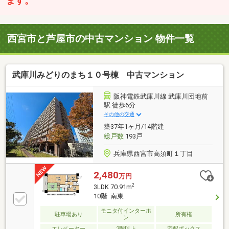
ます。
西宮市と芦屋市の中古マンション 物件一覧
武庫川みどりのまち１０号棟 中古マンション
阪神電鉄武庫川線 武庫川団地前
駅 徒歩6分
その他の交通
築37年1ヶ月/14階建
総戸数
193戸
兵庫県西宮市高須町１丁目
2,480
万円
2
3LDK 70.91m
10階 南東
モニタ付インターホ
駐車場あり
所有権
ン
エレベーター
2階以上
宅配ボックス