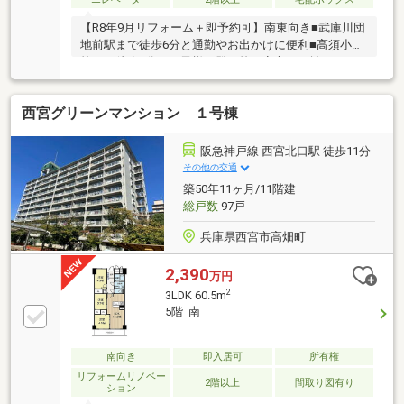
【R8年9月リフォーム＋即予約可】南東向き■武庫川団
地前駅まで徒歩6分と通勤やお出かけに便利■高須小学
校まで徒歩5分でお子様の登下校も安心の距離■サンデ
ィムコダンモール店まで徒歩7分
西宮グリーンマンション １号棟
阪急神戸線 西宮北口駅 徒歩11分
その他の交通
築50年11ヶ月/11階建
総戸数
97戸
兵庫県西宮市高畑町
2,390
万円
2
3LDK 60.5m
5階 南
南向き
即入居可
所有権
リフォームリノベー
2階以上
間取り図有り
ション