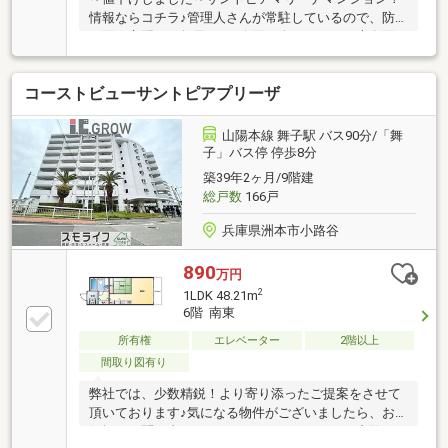
情報ならコチラ♪管理人さんが常駐しているので、防
犯面の心配はご無用です♪今回紹介するのは、専有面
積が56．28平米♪ご質問やご要望などございましたら
お気
コーストビューサントピアプリーザ
山陽本線 舞子駅 バス90分/「舞
子」バス停 停歩8分
築39年2ヶ月/9階建
総戸数
166戸
兵庫県洲本市小路谷
890
万円
2
1LDK 48.21m
6階 南東
所有権
エレベーター
2階以上
間取り図有り
弊社では、少数精鋭！より寄り添ったご提案をさせて
頂いております♪気になる物件がございましたら、お
気軽にお問い合わせください♪オンラインでの内覧も