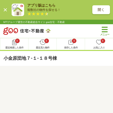
アプリ版はこちら
開く
複数社の物件を探せる！
NTTグループ運営の不動産総合サイト goo住宅・不動産
0
0
0
0
最近検索した条件
最近見た物件
保存した条件
お気に入り
小金原団地７-１-１８号棟