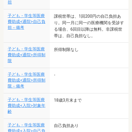
担
子ども・学生等医療
課税世帯は、1回200円の自己負担あ
費助成<通院>自己負
り。同一月に同一の医療機関を受診す
担－備考
る場合、6回目以降は無料。非課税世
帯は、自己負担なし。
子ども・学生等医療
所得制限なし
費助成<通院>所得制
限
子ども・学生等医療
-
費助成<通院>所得制
限－備考
子ども・学生等医療
18歳3月末まで
費助成<入院>対象年
齢
子ども・学生等医療
自己負担あり
費助成<入院>自己負