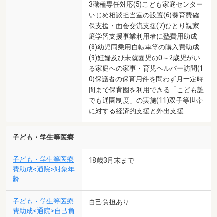
3職種専任対応(5)こども家庭センター
いじめ相談担当室の設置(6)養育費確
保支援・面会交流支援(7)ひとり親家
庭学習支援事業利用者に塾費用助成
(8)幼児同乗用自転車等の購入費助成
(9)妊婦及び未就園児の0～2歳児がい
る家庭への家事・育児ヘルパー訪問(1
0)保護者の保育用件を問わず月一定時
間まで保育園を利用できる「こども誰
でも通園制度」の実施(11)双子等世帯
に対する経済的支援と外出支援
子ども・学生等医療
子ども・学生等医療
18歳3月末まで
費助成<通院>対象年
齢
子ども・学生等医療
自己負担あり
費助成<通院>自己負