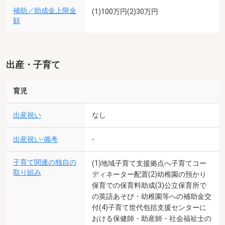
補助／助成金上限金
(1)100万円(2)30万円
額
出産・子育て
育児
出産祝い
なし
出産祝い-備考
-
子育て関連の独自の
(1)地域子育て支援拠点へ子育てコー
取り組み
ディネーター配置(2)幼稚園の預かり
保育での保育料助成(3)公立保育所で
の英語あそび・幼稚園等への補助金交
付(4)子育て世代包括支援センターに
おける保健師・助産師・社会福祉士の