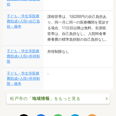
担
子ども・学生等医療
課税世帯は、1回200円の自己負担あ
費助成<入院>自己負
り。同一月に同一の医療機関を受診す
担－備考
る場合、11日目以降は無料。非課税
世帯は、自己負担なし。 入院時食事
療養費の標準負担額の自己負担なし。
子ども・学生等医療
所得制限なし
費助成<入院>所得制
限
子ども・学生等医療
-
費助成<入院>所得制
限－備考
松戸市の「
地域情報
」をもっと見る