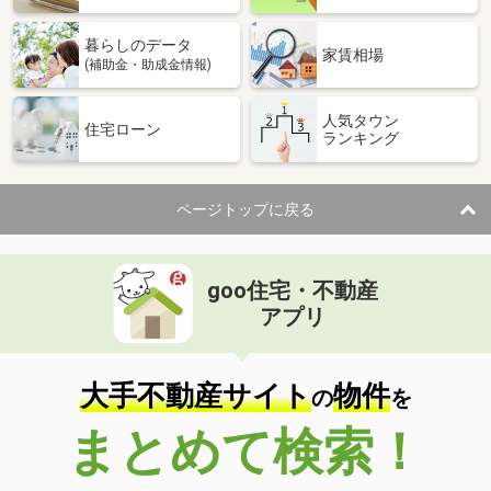
暮らしのデータ
家賃相場
(補助金・助成金情報)
人気タウン
住宅ローン
ランキング
ページトップに戻る
goo住宅・不動産
アプリ
大手不動産サイト
物件
の
を
まとめて検索！