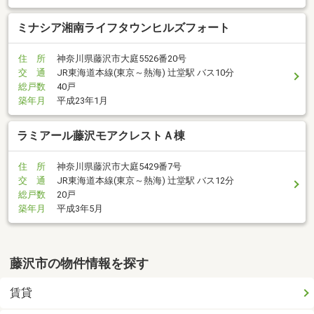
ミナシア湘南ライフタウンヒルズフォート
住 所
神奈川県藤沢市大庭5526番20号
交 通
JR東海道本線(東京～熱海) 辻堂駅 バス10分
総戸数
40戸
築年月
平成23年1月
ラミアール藤沢モアクレストＡ棟
住 所
神奈川県藤沢市大庭5429番7号
交 通
JR東海道本線(東京～熱海) 辻堂駅 バス12分
総戸数
20戸
築年月
平成3年5月
藤沢市の物件情報を探す
賃貸