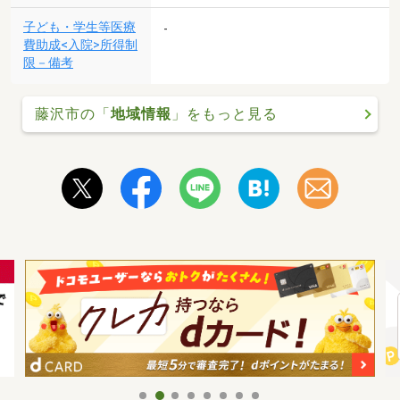
子ども・学生等医療
-
費助成<入院>所得制
限－備考
藤沢市の「
地域情報
」をもっと見る