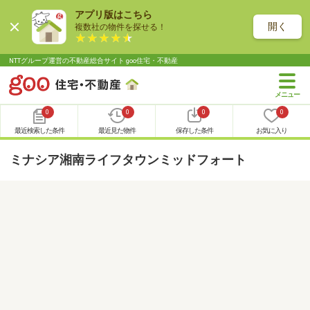
アプリ版はこちら
開く
複数社の物件を探せる！
NTTグループ運営の不動産総合サイト goo住宅・不動産
0
0
0
0
最近検索した条件
最近見た物件
保存した条件
お気に入り
ミナシア湘南ライフタウンミッドフォート