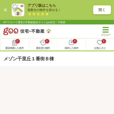
アプリ版はこちら
開く
複数社の物件を探せる！
NTTグループ運営の不動産総合サイト goo住宅・不動産
0
0
0
0
最近検索した条件
最近見た物件
保存した条件
お気に入り
メゾン千里丘１番街Ｂ棟