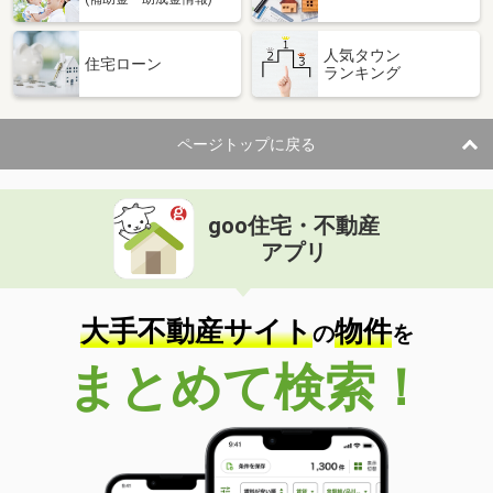
人気タウン
住宅ローン
ランキング
ページトップに戻る
goo住宅・不動産
アプリ
大手不動産サイト
物件
の
を
まとめて検索！