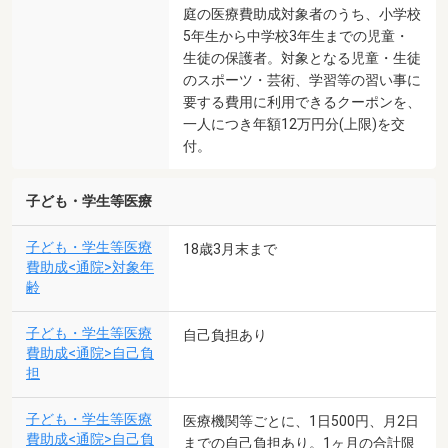
庭の医療費助成対象者のうち、小学校
5年生から中学校3年生までの児童・
生徒の保護者。対象となる児童・生徒
のスポーツ・芸術、学習等の習い事に
要する費用に利用できるクーポンを、
一人につき年額12万円分(上限)を交
付。
子ども・学生等医療
子ども・学生等医療
18歳3月末まで
費助成<通院>対象年
齢
子ども・学生等医療
自己負担あり
費助成<通院>自己負
担
子ども・学生等医療
医療機関等ごとに、1日500円、月2日
費助成<通院>自己負
までの自己負担あり。1ヶ月の合計限