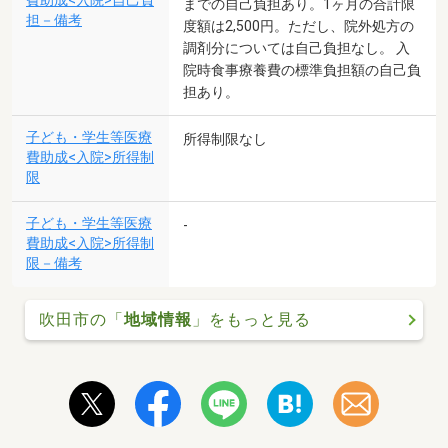
費助成<入院>自己負
までの自己負担あり。1ヶ月の合計限
担－備考
度額は2,500円。ただし、院外処方の
調剤分については自己負担なし。 入
院時食事療養費の標準負担額の自己負
担あり。
子ども・学生等医療
所得制限なし
費助成<入院>所得制
限
子ども・学生等医療
-
費助成<入院>所得制
限－備考
吹田市の「
地域情報
」をもっと見る