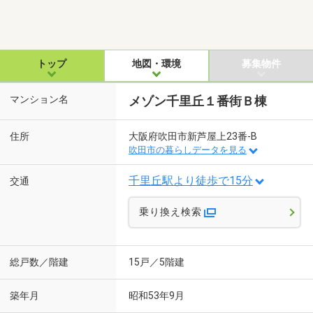
トップ
地図・環境
募集物件
マンション名
メゾン千里丘１番街Ｂ棟
住所
大阪府吹田市新芦屋上23番-B
吹田市の暮らしデータを見る
千里丘駅より徒歩で15分
交通
乗り換え検索
総戸数／階建
15戸／5階建
築年月
昭和53年9月