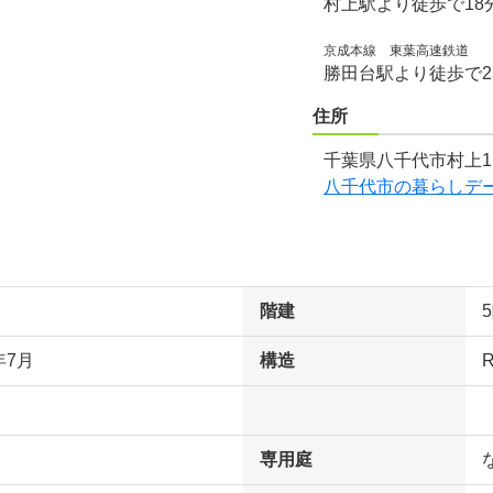
村上駅より徒歩で18
京成本線 東葉高速鉄道
勝田台駅より徒歩で2
住所
千葉県八千代市村上11
八千代市の暮らしデ
階建
年7月
構造
専用庭