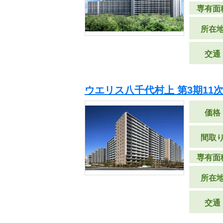
専有面
所在
交通
ウエリス八千代村上 第3期11
価格
間取
専有面
所在
交通