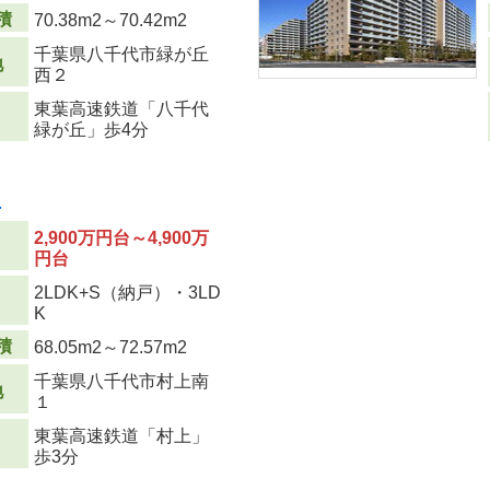
積
70.38m
2
～70.42m
2
千葉県八千代市緑が丘
地
西２
東葉高速鉄道「八千代
緑が丘」歩4分
次
2,900万円台～4,900万
円台
2LDK+S（納戸）・3LD
り
K
積
68.05m
2
～72.57m
2
千葉県八千代市村上南
地
１
東葉高速鉄道「村上」
歩3分