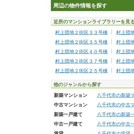
周辺の物件情報を探す
近所のマンションライブラリーを見
村上団地２街区３３号棟
村上団
村上団地２街区３５号棟
村上団
村上団地２街区４０号棟
村上団
村上団地２街区３７号棟
村上団
村上団地２街区２５号棟
村上団
他のジャンルから探す
新築マンション
八千代市の新築
中古マンション
八千代市の中古
新築一戸建て
八千代市の新築
中古一戸建て
八千代市の中古
賃貸
八千代市の賃貸