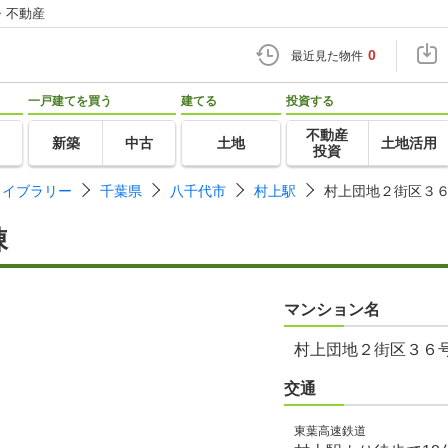
・不動産
0
最近見た物件
一戸建てを買う
建てる
投資する
不動産
新築
中古
土地
土地活用
投資
ライブラリー
千葉県
八千代市
村上駅
村上団地２街区３
棟
マンション名
村上団地２街区３６
交通
東葉高速鉄道