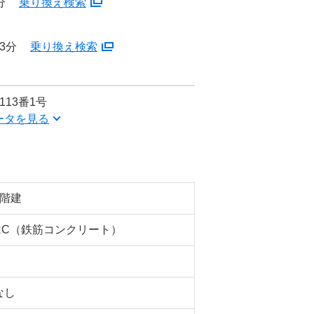
分
乗り換え検索
3分
乗り換え検索
13番1号
ータを見る
5階建
RC（鉄筋コンクリート）
なし