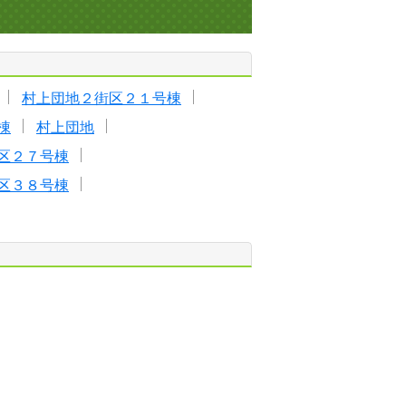
村上団地２街区２１号棟
棟
村上団地
区２７号棟
区３８号棟