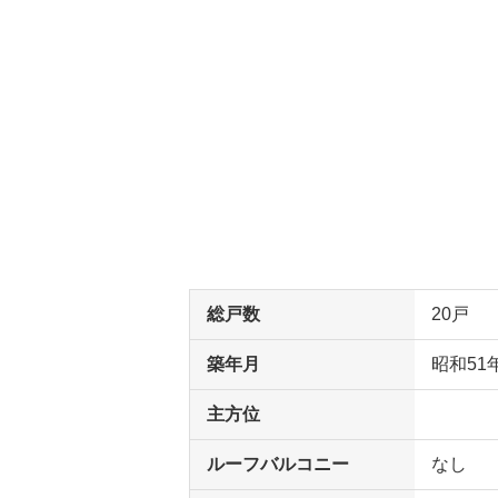
総戸数
20戸
築年月
昭和51
主方位
ルーフバルコニー
なし