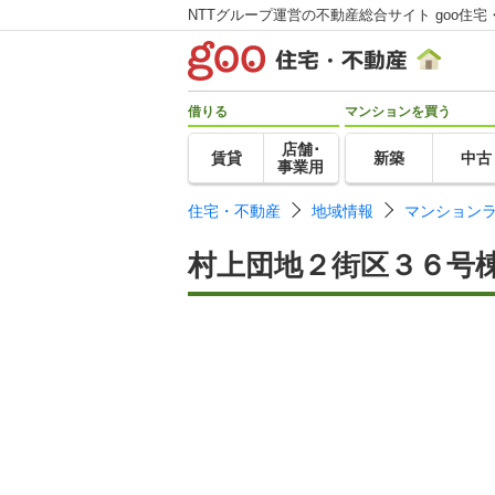
NTTグループ運営の不動産総合サイト goo住宅
借りる
マンションを買う
店舗･
賃貸
新築
中古
事業用
住宅・不動産
地域情報
マンション
村上団地２街区３６号