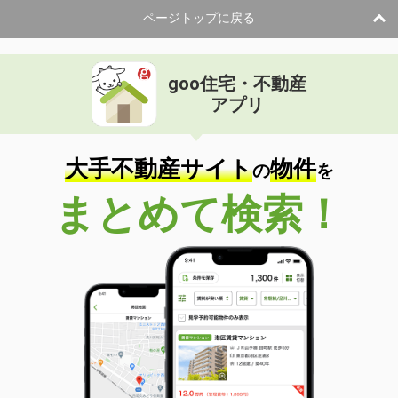
ページトップに戻る
goo住宅・不動産
アプリ
大手不動産サイト
物件
の
を
まとめて検索！