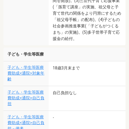
間を開放)。(3)三世代子育て応援事業
(「孫育て講座」の実施、祖父母と子
育て世代の関係をより円滑にするため
「祖父母手帳」の配布)。(4)子どもの
社会参画推進事業(「子どもがつくる
まち」の実施)。(5)多子世帯子育て応
援金の給付。
子ども・学生等医療
子ども・学生等医療
18歳3月末まで
費助成<通院>対象年
齢
子ども・学生等医療
自己負担なし
費助成<通院>自己負
担
子ども・学生等医療
-
費助成<通院>自己負
担－備考