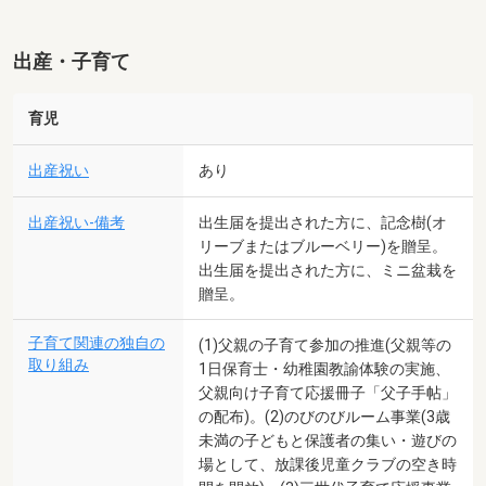
出産・子育て
育児
出産祝い
あり
出産祝い-備考
出生届を提出された方に、記念樹(オ
リーブまたはブルーベリー)を贈呈。
出生届を提出された方に、ミニ盆栽を
贈呈。
子育て関連の独自の
(1)父親の子育て参加の推進(父親等の
取り組み
1日保育士・幼稚園教諭体験の実施、
父親向け子育て応援冊子「父子手帖」
の配布)。(2)のびのびルーム事業(3歳
未満の子どもと保護者の集い・遊びの
場として、放課後児童クラブの空き時