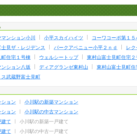
る
ヤマンション小川
小平スカイハイツ
コーワコーポ第１５
富士見ザ・レジデンス
パークアベニュー小平２ｎｄ
レク
見町住宅１号棟
ウェルシートップ
東村山富士見町住宅２
マンション八坂
ディアグランゼ東村山
東村山富士見町住
リス武蔵野富士見町
ンション
小川駅の新築マンション
ンション
小川駅の中古マンション
戸建て
小川駅の新築一戸建て
戸建て
小川駅の中古一戸建て