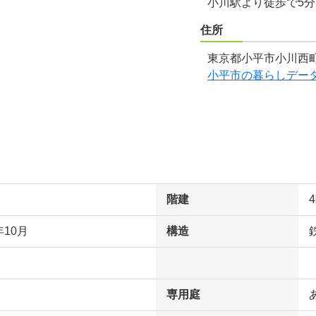
小川駅より徒歩で5
住所
東京都小平市小川西町
小平市の暮らしデー
階建
年10月
構造
専用庭