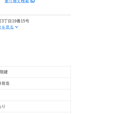
分
乗り換え検索
3丁目19番15号
タを見る
4階建
鉄骨造
あり