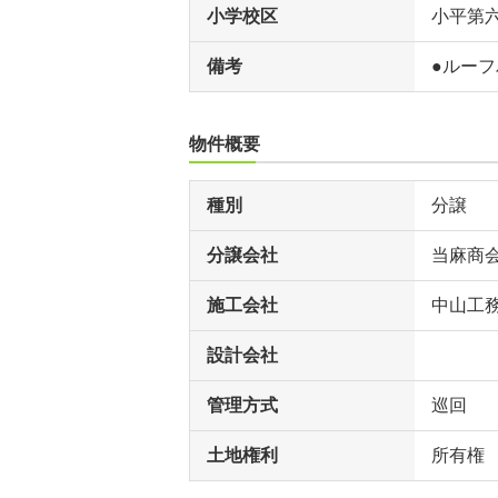
小学校区
小平第
備考
●ルー
物件概要
種別
分譲
分譲会社
当麻商
施工会社
中山工
設計会社
管理方式
巡回
土地権利
所有権