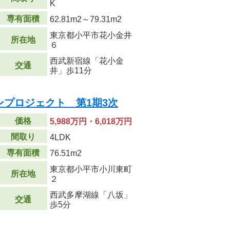
K
専有面積
62.81m
2
～79.31m
2
東京都小平市花小金井
所在地
６
西武新宿線「花小金
交通
井」歩11分
プロジェクト 第1期3次
価格
5,988万円・6,018万円
間取り
4LDK
専有面積
76.51m
2
東京都小平市小川東町
所在地
２
西武多摩湖線「八坂」
交通
歩5分