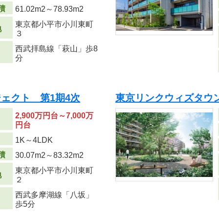
積
61.02m
2
～78.93m
2
東京都小平市小川東町
地
３
西武拝島線「萩山」歩8
分
ェクト 第1期4次
東京リンクウィズタウン
2,900万円台～7,000万
円台
り
1K～4LDK
積
30.07m
2
～83.32m
2
東京都小平市小川東町
地
２
西武多摩湖線「八坂」
歩5分