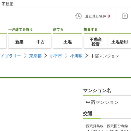
・不動産
0
最近見た物件
一戸建てを買う
建てる
投資する
不動産
新築
中古
土地
土地活用
投資
ライブラリー
東京都
小平市
小川駅
中宿マンション
マンション名
中宿マンション
交通
西武拝島線 西武国分寺線