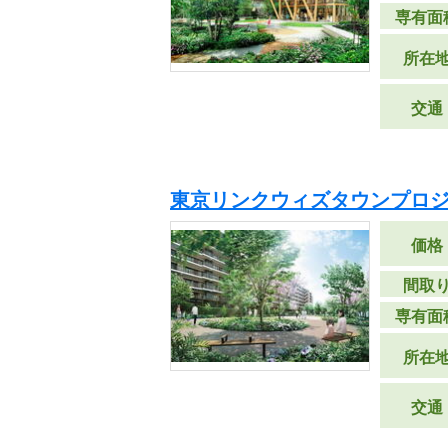
専有面
所在
交通
東京リンクウィズタウンプロジ
価格
間取
専有面
所在
交通