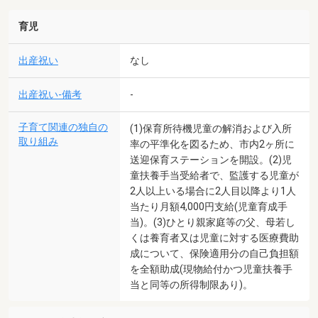
育児
出産祝い
なし
出産祝い-備考
-
子育て関連の独自の
(1)保育所待機児童の解消および入所
取り組み
率の平準化を図るため、市内2ヶ所に
送迎保育ステーションを開設。(2)児
童扶養手当受給者で、監護する児童が
2人以上いる場合に2人目以降より1人
当たり月額4,000円支給(児童育成手
当)。(3)ひとり親家庭等の父、母若し
くは養育者又は児童に対する医療費助
成について、保険適用分の自己負担額
を全額助成(現物給付かつ児童扶養手
当と同等の所得制限あり)。