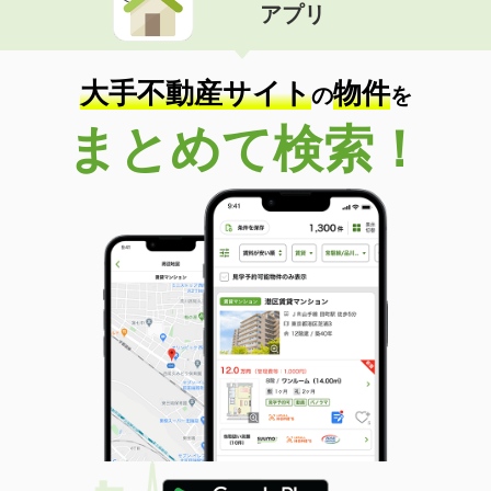
アプリ
大手不動産サイト
物件
の
を
まとめて検索！