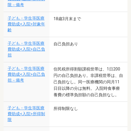
限－備考
子ども・学生等医療
18歳3月末まで
費助成<入院>対象年
齢
子ども・学生等医療
自己負担あり
費助成<入院>自己負
担
子ども・学生等医療
住民税所得割額課税世帯は、1日200
費助成<入院>自己負
円の自己負担あり。非課税世帯は、自
担－備考
己負担なし。同一医療機関の同月11
日目以降の分は無料。 入院時食事療
養費の標準負担額の自己負担なし。
子ども・学生等医療
所得制限なし
費助成<入院>所得制
限