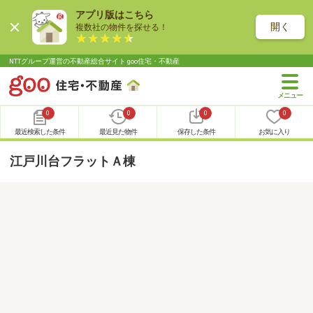
アプリ版はこちら
開く
複数社の物件を探せる！
NTTグループ運営の不動産総合サイト goo住宅・不動産
0
0
0
0
最近検索した条件
最近見た物件
保存した条件
お気に入り
江戸川台フラットＡ棟