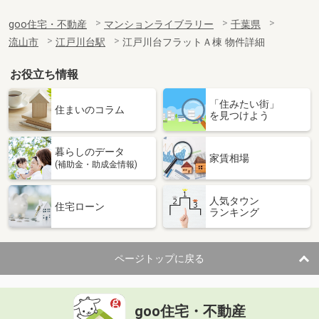
goo住宅・不動産
マンションライブラリー
千葉県
流山市
江戸川台駅
江戸川台フラットＡ棟 物件詳細
お役立ち情報
「住みたい街」
住まいのコラム
を見つけよう
暮らしのデータ
家賃相場
(補助金・助成金情報)
人気タウン
住宅ローン
ランキング
ページトップに戻る
goo住宅・不動産