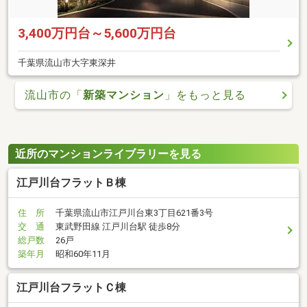
3,400万円台～5,600万円台
千葉県流山市大字東深井
流山市の「
新築マンション
」をもっと見る
近所のマンションライブラリーを見る
江戸川台フラットＢ棟
住 所
千葉県流山市江戸川台東3丁目621番3号
交 通
東武野田線 江戸川台駅 徒歩8分
総戸数
26戸
築年月
昭和60年11月
江戸川台フラットＣ棟