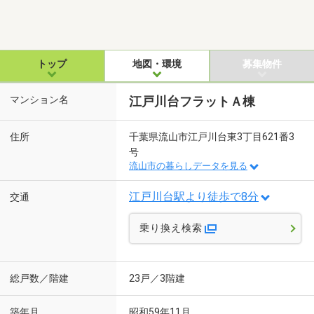
トップ
地図・環境
募集物件
マンション名
江戸川台フラットＡ棟
住所
千葉県流山市江戸川台東3丁目621番3
号
流山市の暮らしデータを見る
江戸川台駅より徒歩で8分
交通
乗り換え検索
総戸数／階建
23戸／3階建
築年月
昭和59年11月