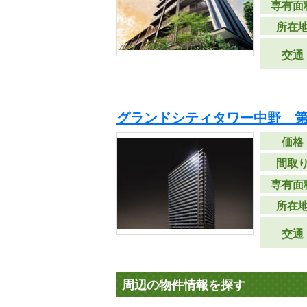
専有面
所在
交通
グランドシティタワー中野 第
価格
間取
専有面
所在
交通
周辺の物件情報を探す