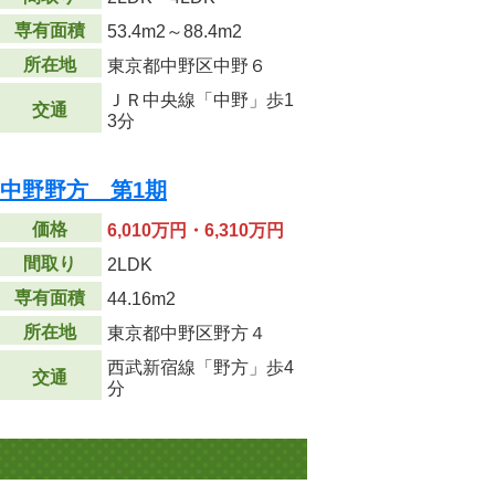
専有面積
53.4m
2
～88.4m
2
所在地
東京都中野区中野６
ＪＲ中央線「中野」歩1
交通
3分
Z中野野方 第1期
価格
6,010万円・6,310万円
間取り
2LDK
専有面積
44.16m
2
所在地
東京都中野区野方４
西武新宿線「野方」歩4
交通
分