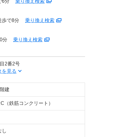
で6分
乗り換え検索
徒歩で8分
乗り換え検索
0分
乗り換え検索
目2番2号
タを見る
5階建
RC（鉄筋コンクリート）
なし