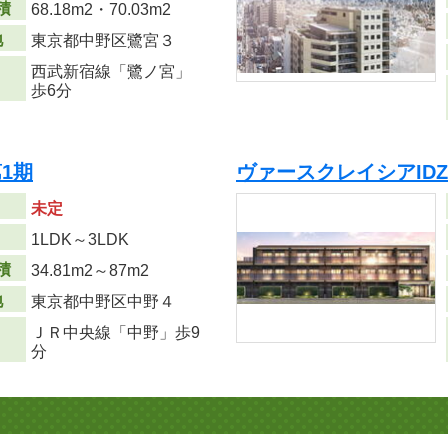
積
68.18m
2
・70.03m
2
地
東京都中野区鷺宮３
西武新宿線「鷺ノ宮」
歩6分
1期
ヴァースクレイシアID
未定
り
1LDK～3LDK
積
34.81m
2
～87m
2
地
東京都中野区中野４
ＪＲ中央線「中野」歩9
分