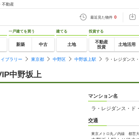
・不動産
0
最近見た物件
一戸建てを買う
建てる
投資する
不動産
新築
中古
土地
土地活用
投資
ライブラリー
東京都
中野区
中野坂上駅
ラ・レジダンス・
IP中野坂上
マンション名
ラ・レジダンス・ド・
交通
東京メトロ丸ノ内線 都営