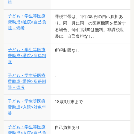
担
子ども・学生等医療
課税世帯は、1回200円の自己負担あ
費助成<通院>自己負
り。同一月に同一の医療機関を受診す
担－備考
る場合、6回目以降は無料。非課税世
帯は、自己負担なし。
子ども・学生等医療
所得制限なし
費助成<通院>所得制
限
子ども・学生等医療
-
費助成<通院>所得制
限－備考
子ども・学生等医療
18歳3月末まで
費助成<入院>対象年
齢
子ども・学生等医療
自己負担あり
費助成<入院>自己負