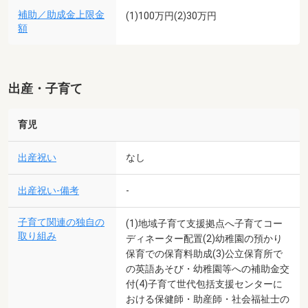
補助／助成金上限金
(1)100万円(2)30万円
額
出産・子育て
育児
出産祝い
なし
出産祝い-備考
-
子育て関連の独自の
(1)地域子育て支援拠点へ子育てコー
取り組み
ディネーター配置(2)幼稚園の預かり
保育での保育料助成(3)公立保育所で
の英語あそび・幼稚園等への補助金交
付(4)子育て世代包括支援センターに
おける保健師・助産師・社会福祉士の