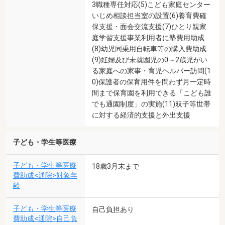
3職種専任対応(5)こども家庭センター
いじめ相談担当室の設置(6)養育費確
保支援・面会交流支援(7)ひとり親家
庭学習支援事業利用者に塾費用助成
(8)幼児同乗用自転車等の購入費助成
(9)妊婦及び未就園児の0～2歳児がい
る家庭への家事・育児ヘルパー訪問(1
0)保護者の保育用件を問わず月一定時
間まで保育園を利用できる「こども誰
でも通園制度」の実施(11)双子等世帯
に対する経済的支援と外出支援
子ども・学生等医療
子ども・学生等医療
18歳3月末まで
費助成<通院>対象年
齢
子ども・学生等医療
自己負担あり
費助成<通院>自己負