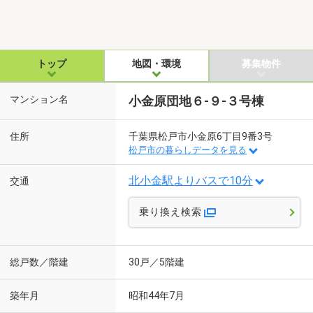
トップ
地図・環境
募集物件
マンション名
小金原団地６-９-３号棟
住所
千葉県松戸市小金原6丁目9番3号
松戸市の暮らしデータを見る
北小金駅よりバスで10分
交通
乗り換え検索
総戸数／階建
30戸／5階建
築年月
昭和44年7月