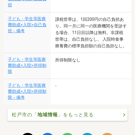
担
子ども・学生等医療
課税世帯は、1回200円の自己負担あ
費助成<入院>自己負
り。同一月に同一の医療機関を受診す
担－備考
る場合、11日目以降は無料。非課税
世帯は、自己負担なし。 入院時食事
療養費の標準負担額の自己負担なし。
子ども・学生等医療
所得制限なし
費助成<入院>所得制
限
子ども・学生等医療
-
費助成<入院>所得制
限－備考
松戸市の「
地域情報
」をもっと見る