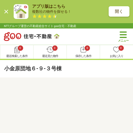
アプリ版はこちら
開く
複数社の物件を探せる！
NTTグループ運営の不動産総合サイト goo住宅・不動産
0
0
0
0
最近検索した条件
最近見た物件
保存した条件
お気に入り
小金原団地６-９-３号棟