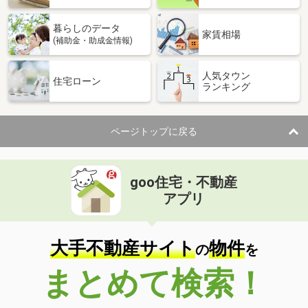
暮らしのデータ
家賃相場
(補助金・助成金情報)
人気タウン
住宅ローン
ランキング
ページトップに戻る
goo住宅・不動産
アプリ
大手不動産サイト
物件
の
を
まとめて検索！