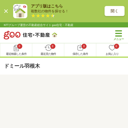
アプリ版はこちら
開く
複数社の物件を探せる！
NTTグループ運営の不動産総合サイト goo住宅・不動産
0
0
0
0
最近検索した条件
最近見た物件
保存した条件
お気に入り
ドミール羽根木