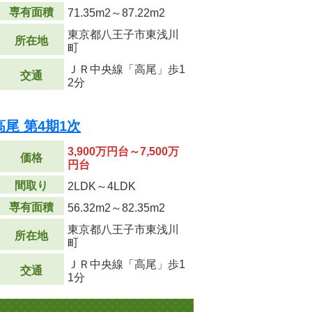
専有面積
71.35m
2
～87.22m
2
東京都八王子市東浅川
所在地
町
ＪＲ中央線「高尾」歩1
交通
2分
尾 第4期1次
3,900万円台～7,500万
価格
円台
間取り
2LDK～4LDK
専有面積
56.32m
2
～82.35m
2
東京都八王子市東浅川
所在地
町
ＪＲ中央線「高尾」歩1
交通
1分