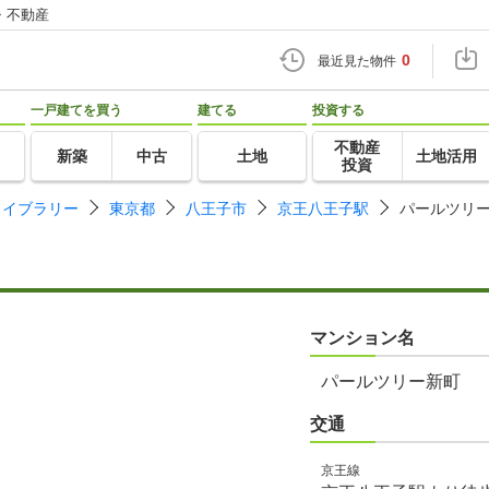
・不動産
0
最近見た物件
一戸建てを買う
建てる
投資する
不動産
新築
中古
土地
土地活用
投資
ライブラリー
東京都
八王子市
京王八王子駅
パールツリ
マンション名
パールツリー新町
交通
京王線