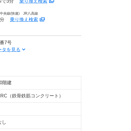
歩で3分
乗り換え検索
中央線(快速) JR八高線
6分
乗り換え検索
番7号
ータを見る
10階建
SRC（鉄骨鉄筋コンクリート）
なし