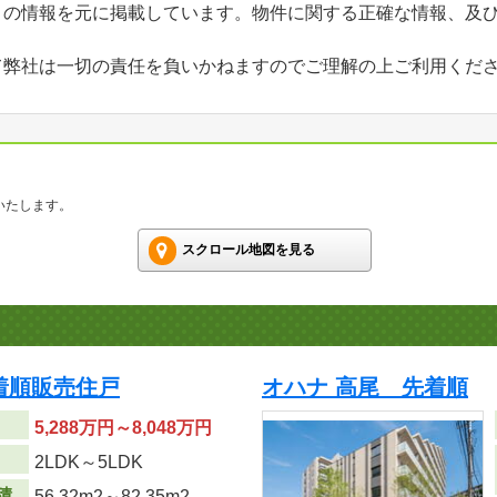
」の情報を元に掲載しています。物件に関する正確な情報、及
て弊社は一切の責任を負いかねますのでご理解の上ご利用くだ
いたします。
スクロール地図を見る
着順販売住戸
オハナ 高尾 先着順
5,288万円～8,048万円
り
2LDK～5LDK
積
56.32m
2
～82.35m
2