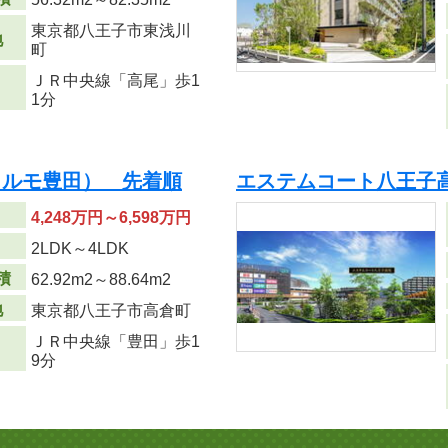
東京都八王子市東浅川
地
町
ＪＲ中央線「高尾」歩1
1分
ェルモ豊田） 先着順
エステムコート八王子高
4,248万円～6,598万円
り
2LDK～4LDK
積
62.92m
2
～88.64m
2
地
東京都八王子市高倉町
ＪＲ中央線「豊田」歩1
9分