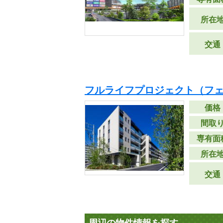
所在
交通
フルライフプロジェクト（フ
価格
間取
専有面
所在
交通