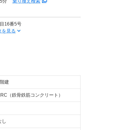
5分
乗り換え検索
目16番5号
タを見る
5階建
SRC（鉄骨鉄筋コンクリート）
なし