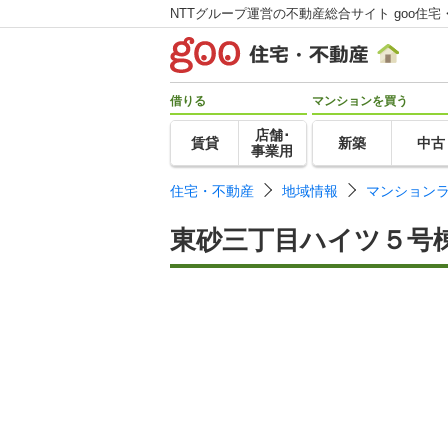
NTTグループ運営の不動産総合サイト goo住宅
借りる
マンションを買う
店舗･
賃貸
新築
中古
事業用
住宅・不動産
地域情報
マンション
東砂三丁目ハイツ５号