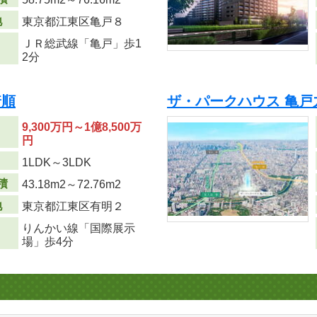
地
東京都江東区亀戸８
ＪＲ総武線「亀戸」歩1
2分
着順
ザ・パークハウス 亀戸
9,300万円～1億8,500万
円
り
1LDK～3LDK
積
43.18m
2
～72.76m
2
地
東京都江東区有明２
りんかい線「国際展示
場」歩4分