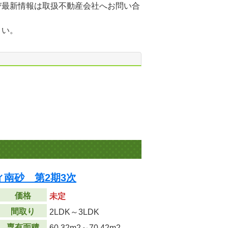
び最新情報は取扱不動産会社へお問い合
さい。
南砂 第2期3次
価格
未定
間取り
2LDK～3LDK
専有面積
60.32m
2
～70.42m
2