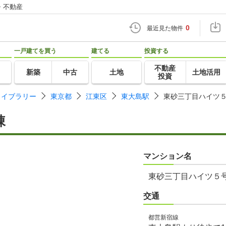
・不動産
0
最近見た物件
一戸建てを買う
建てる
投資する
不動産
新築
中古
土地
土地活用
投資
ライブラリー
東京都
江東区
東大島駅
東砂三丁目ハイツ
棟
マンション名
東砂三丁目ハイツ５
交通
都営新宿線