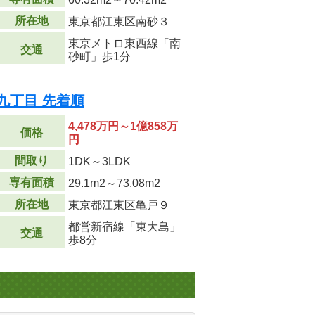
所在地
東京都江東区南砂３
東京メトロ東西線「南
交通
砂町」歩1分
九丁目 先着順
4,478万円～1億858万
価格
円
間取り
1DK～3LDK
専有面積
29.1m
2
～73.08m
2
所在地
東京都江東区亀戸９
都営新宿線「東大島」
交通
歩8分