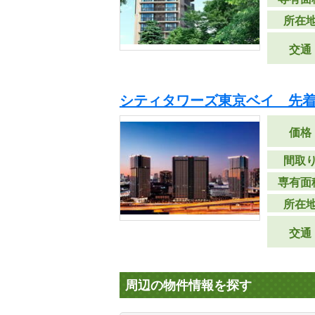
所在
交通
シティタワーズ東京ベイ 先
価格
間取
専有面
所在
交通
周辺の物件情報を探す