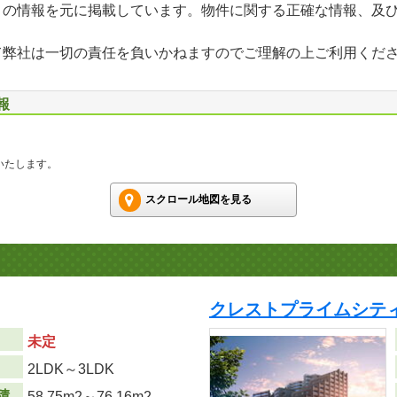
」の情報を元に掲載しています。物件に関する正確な情報、及
て弊社は一切の責任を負いかねますのでご理解の上ご利用くだ
報
いたします。
スクロール地図を見る
クレストプライムシティ
未定
り
2LDK～3LDK
積
58.75m
2
～76.16m
2