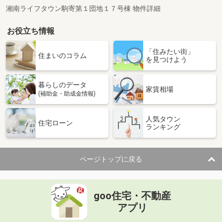
湘南ライフタウン駒寄第１団地１７号棟 物件詳細
お役立ち情報
「住みたい街」
住まいのコラム
を見つけよう
暮らしのデータ
家賃相場
(補助金・助成金情報)
人気タウン
住宅ローン
ランキング
ページトップに戻る
goo住宅・不動産
アプリ