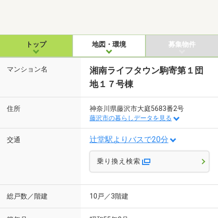
トップ
地図・環境
募集物件
マンション名
湘南ライフタウン駒寄第１団
地１７号棟
住所
神奈川県藤沢市大庭5683番2号
藤沢市の暮らしデータを見る
辻堂駅よりバスで20分
交通
乗り換え検索
総戸数／階建
10戸／3階建