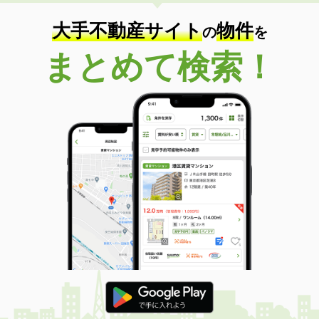
大手不動産サイト
物件
の
を
まとめて検索！