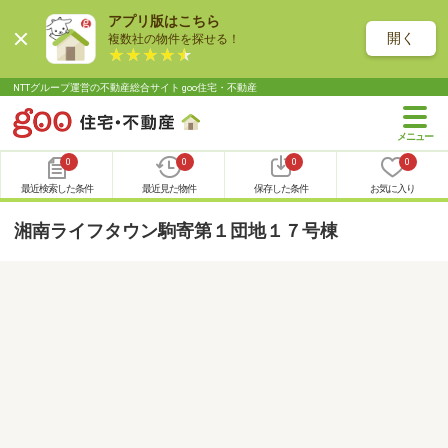
アプリ版はこちら
開く
複数社の物件を探せる！
NTTグループ運営の不動産総合サイト goo住宅・不動産
0
0
0
0
最近検索した条件
最近見た物件
保存した条件
お気に入り
湘南ライフタウン駒寄第１団地１７号棟