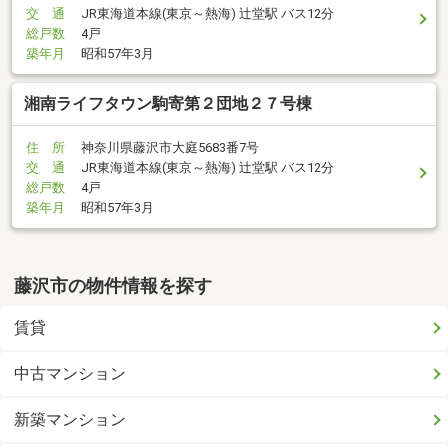
交 通
JR東海道本線(東京～熱海) 辻堂駅 バス12分
総戸数
4戸
築年月
昭和57年3月
湘南ライフタウン駒寄第２団地２７号棟
住 所
神奈川県藤沢市大庭5683番7号
交 通
JR東海道本線(東京～熱海) 辻堂駅 バス12分
総戸数
4戸
築年月
昭和57年3月
藤沢市の物件情報を探す
賃貸
中古マンション
新築マンション