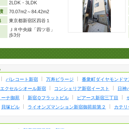
り
2LDK・3LDK
積
70.07m
2
～84.42m
2
地
東京都新宿区四谷１
ＪＲ中央線「四ツ谷」
歩3分
る
パレコート新宿
万寿ビラージ
番衆町ダイヤモンドマ
エクセルシオール新宿
コンシェリア新宿イースト
日神
リーナ御苑
新宿Ｑフラットビル
ピアース新宿三丁目
貝塚ビル
ライオンズマンション新宿御苑前第２
カテリ