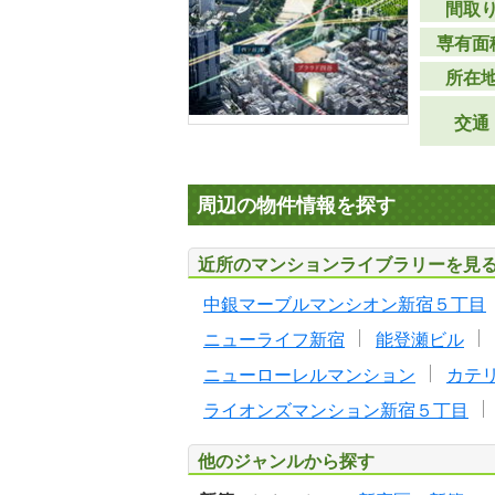
間取
専有面
所在
交通
周辺の物件情報を探す
近所のマンションライブラリーを見
中銀マーブルマンシオン新宿５丁目
ニューライフ新宿
能登瀬ビル
ニューローレルマンション
カテ
ライオンズマンション新宿５丁目
他のジャンルから探す