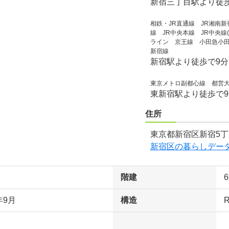
新宿三丁目駅より徒
相鉄・JR直通線 JR湘南
線 JR中央本線 JR中央線
ライン 京王線 小田急小
新宿線
新宿駅より徒歩で9
東京メトロ副都心線 都営
東新宿駅より徒歩で
住所
東京都新宿区新宿5丁
新宿区の暮らしデー
階建
年9月
構造