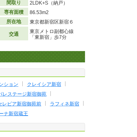
間取り
2LDK+S（納戸）
専有面積
86.53m
2
所在地
東京都新宿区新宿６
東京メトロ副都心線
交通
「東新宿」歩7分
ンション
クレイシア新宿
パレステージ新宿御苑
セレビア新宿御苑前
ラフィネ新宿
ーナ新宿蔵王