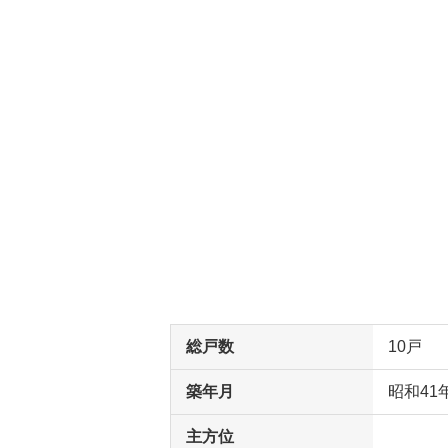
総戸数
10戸
築年月
昭和41
主方位