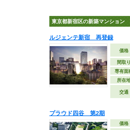
東京都新宿区の新築マンション
ルジェンテ新宿 再登録
価格
間取
専有面
所在
交通
プラウド四谷 第2期
価格