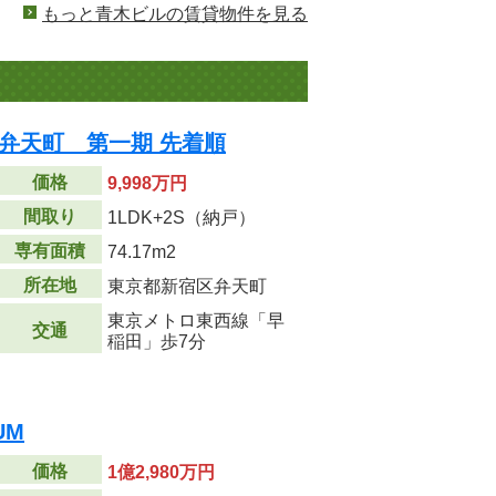
もっと青木ビルの賃貸物件を見る
宿弁天町 第一期 先着順
価格
9,998万円
間取り
1LDK+2S（納戸）
専有面積
74.17m
2
所在地
東京都新宿区弁天町
東京メトロ東西線「早
交通
稲田」歩7分
UM
価格
1億2,980万円