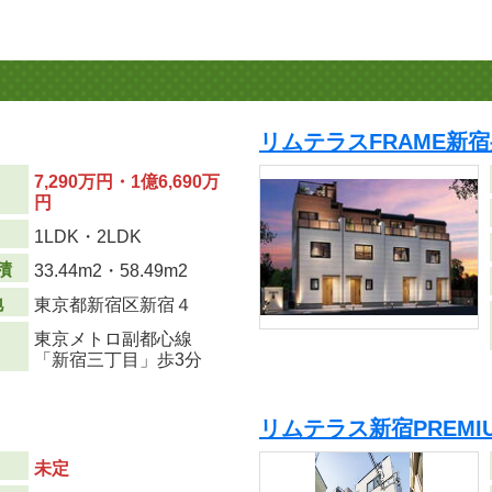
リムテラスFRAME新
7,290万円・1億6,690万
円
り
1LDK・2LDK
積
33.44m
2
・58.49m
2
地
東京都新宿区新宿４
東京メトロ副都心線
「新宿三丁目」歩3分
リムテラス新宿PREMI
未定