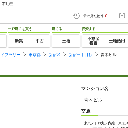
・不動産
0
最近見た物件
一戸建てを買う
建てる
投資する
不動産
新築
中古
土地
土地活用
投資
ライブラリー
東京都
新宿区
新宿三丁目駅
青木ビル
マンション名
青木ビル
交通
東京メトロ丸ノ内線 東京