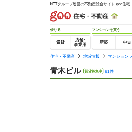
NTTグループ運営の不動産総合サイト goo住宅
借りる
マンションを買う
店舗･
賃貸
新築
中古
事業用
住宅・不動産
地域情報
マンション
青木ビル
81件
賃貸募集中