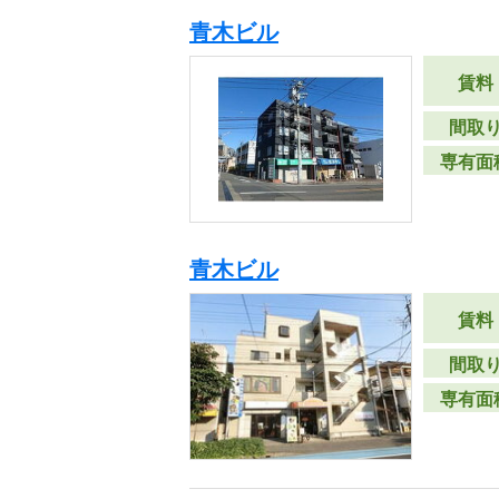
青木ビル
賃料
間取
専有面
青木ビル
賃料
間取
専有面