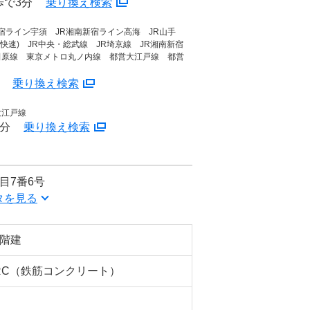
歩で3分
乗り換え検索
新宿ライン宇須 JR湘南新宿ライン高海 JR山手
(快速) JR中央・総武線 JR埼京線 JR湘南新宿
田原線 東京メトロ丸ノ内線 都営大江戸線 都営
分
乗り換え検索
大江戸線
9分
乗り換え検索
目7番6号
タを見る
6階建
RC（鉄筋コンクリート）