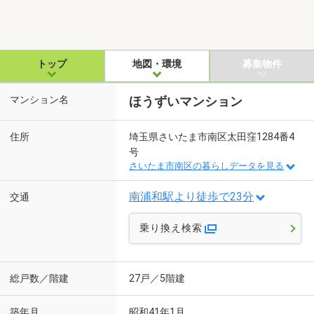
トップ
地図・環境
募集物件
マンション名
ほうずいマンション
住所
埼玉県さいたま市南区太田窪1284番4
号
さいたま市南区の暮らしデータを見る
南浦和駅より徒歩で23分
交通
乗り換え検索
総戸数／階建
27戸／5階建
築年月
昭和41年1月