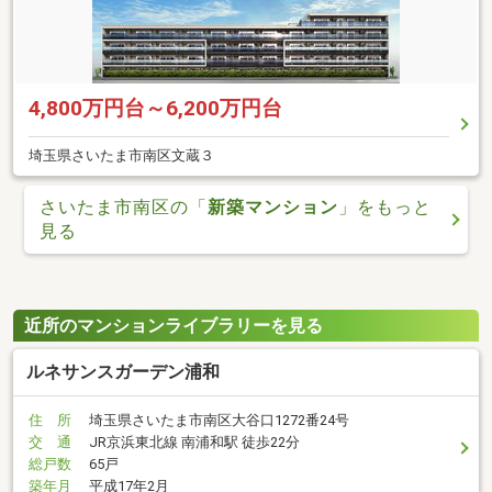
4,800万円台～6,200万円台
埼玉県さいたま市南区文蔵３
さいたま市南区の「
新築マンション
」をもっと
見る
近所のマンションライブラリーを見る
ルネサンスガーデン浦和
住 所
埼玉県さいたま市南区大谷口1272番24号
交 通
JR京浜東北線 南浦和駅 徒歩22分
総戸数
65戸
築年月
平成17年2月