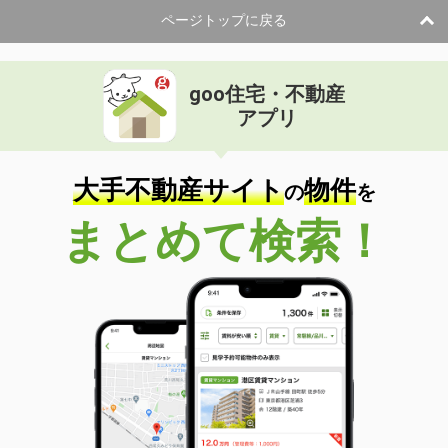
ページトップに戻る
goo住宅・不動産
アプリ
大手不動産サイト
物件
の
を
まとめて検索！