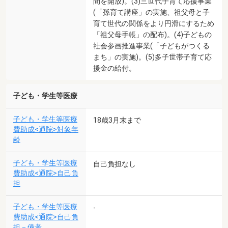
間を開放)。(3)三世代子育て応援事業
(「孫育て講座」の実施、祖父母と子
育て世代の関係をより円滑にするため
「祖父母手帳」の配布)。(4)子どもの
社会参画推進事業(「子どもがつくる
まち」の実施)。(5)多子世帯子育て応
援金の給付。
子ども・学生等医療
子ども・学生等医療
18歳3月末まで
費助成<通院>対象年
齢
子ども・学生等医療
自己負担なし
費助成<通院>自己負
担
子ども・学生等医療
-
費助成<通院>自己負
担－備考