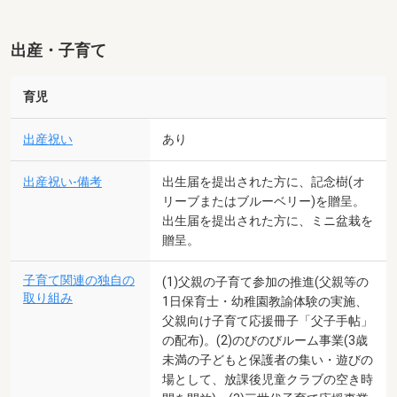
出産・子育て
育児
出産祝い
あり
出産祝い-備考
出生届を提出された方に、記念樹(オ
リーブまたはブルーベリー)を贈呈。
出生届を提出された方に、ミニ盆栽を
贈呈。
子育て関連の独自の
(1)父親の子育て参加の推進(父親等の
取り組み
1日保育士・幼稚園教諭体験の実施、
父親向け子育て応援冊子「父子手帖」
の配布)。(2)のびのびルーム事業(3歳
未満の子どもと保護者の集い・遊びの
場として、放課後児童クラブの空き時