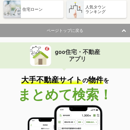
人気タウン
住宅ローン
ランキング
ページトップに戻る
goo住宅・不動産
アプリ
大手不動産サイト
物件
の
を
まとめて検索！