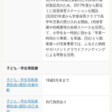
択肢拡充のため、2017年度から駅近
くに送迎保育ステーションを開設。
(3)2021年度から学童保育クラブで高
学年児童の受け入れを開始。(4)保育
園や幼稚園等の余裕スペースを活用し
て、小学生を一時的に預かる「学童一
時預かり事業」を実施。(5)ひとり親
家庭への宅食事業では、ふるさと納税
やガバメントクラウドファンディング
による寄附を活用。
子ども・学生等医療
子ども・学生等医療
18歳3月末まで
費助成<通院>対象年
齢
子ども・学生等医療
自己負担あり
費助成<通院>自己負
担