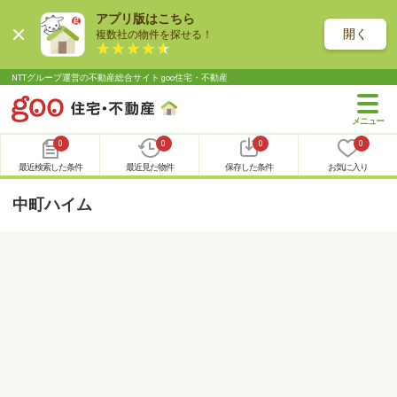
アプリ版はこちら
開く
複数社の物件を探せる！
NTTグループ運営の不動産総合サイト goo住宅・不動産
0
0
0
0
最近検索した条件
最近見た物件
保存した条件
お気に入り
中町ハイム