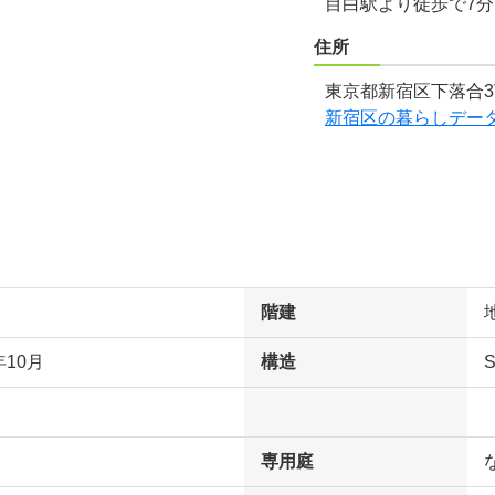
目白駅より徒歩で7
住所
東京都新宿区下落合3
新宿区の暮らしデー
階建
年10月
構造
専用庭