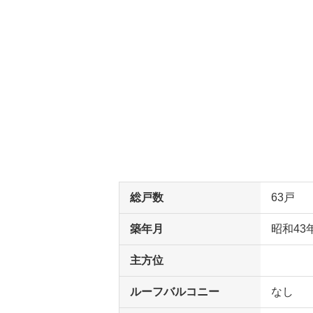
総戸数
63戸
築年月
昭和43
主方位
ルーフバルコニー
なし