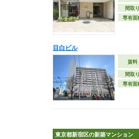
間取
専有面
目白ビル
賃料
間取
専有面
東京都新宿区の新築マンション