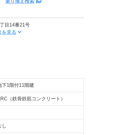
分
乗り換え検索
丁目14番21号
タを見る
地下1階付11階建
SRC（鉄骨鉄筋コンクリート）
なし