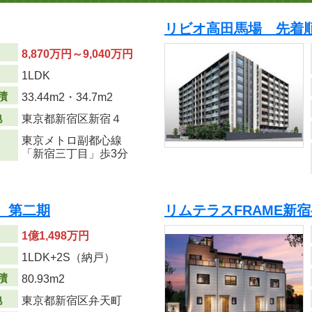
リビオ高田馬場 先着
8,870万円～9,040万円
り
1LDK
積
33.44m
2
・34.7m
2
地
東京都新宿区新宿４
東京メトロ副都心線
「新宿三丁目」歩3分
 第二期
リムテラスFRAME新
1億1,498万円
り
1LDK+2S（納戸）
積
80.93m
2
地
東京都新宿区弁天町