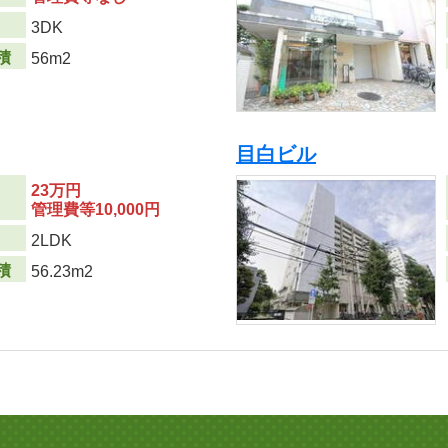
り
3DK
積
56m2
目白ビル
23万円
管理費等10,000円
り
2LDK
積
56.23m2