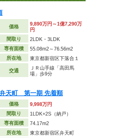
順
9,890万円～1億7,290万
価格
円
間取り
2LDK・3LDK
専有面積
55.08m
2
～76.56m
2
所在地
東京都新宿区下落合１
ＪＲ山手線「高田馬
交通
場」歩9分
宿弁天町 第一期 先着順
価格
9,998万円
間取り
1LDK+2S（納戸）
専有面積
74.17m
2
所在地
東京都新宿区弁天町