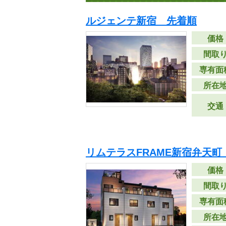
ルジェンテ新宿 先着順
価格
間取
専有面
所在
交通
リムテラスFRAME新宿弁天町
価格
間取
専有面
所在