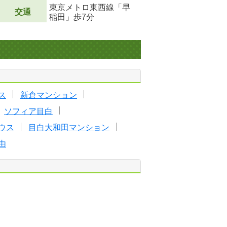
東京メトロ東西線「早
交通
稲田」歩7分
ス
新倉マンション
ソフィア目白
ウス
目白大和田マンション
由