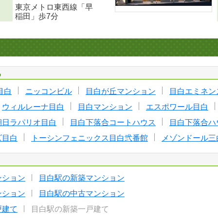
東京メトロ東西線「早
稲田」歩7分
る
目白
ニッコンビル
目白が丘マンション
目白エミネン
ウィルレーナ目白
目白マンション
エスポワール目白
朝日ラパリオ目白
目白下落合コートハウス
目白下落合ハ
ズ目白
トーシンフェニックス目白弐番館
メゾンドール三
ンション
目白駅の新築マンション
ンション
目白駅の中古マンション
戸建て
目白駅の新築一戸建て