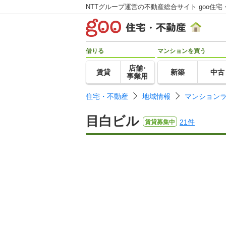
NTTグループ運営の不動産総合サイト goo住宅
借りる
マンションを買う
店舗･
賃貸
新築
中古
事業用
住宅・不動産
地域情報
マンション
目白ビル
21件
賃貸募集中