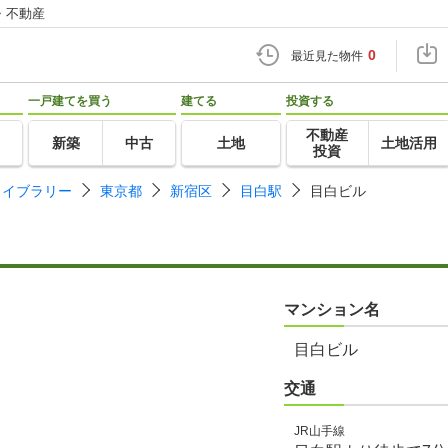
・不動産
0
最近見た物件
一戸建てを買う
建てる
投資する
不動産
新築
中古
土地
土地活用
投資
ライブラリー
東京都
新宿区
目白駅
目白ビル
マンション名
目白ビル
交通
JR山手線