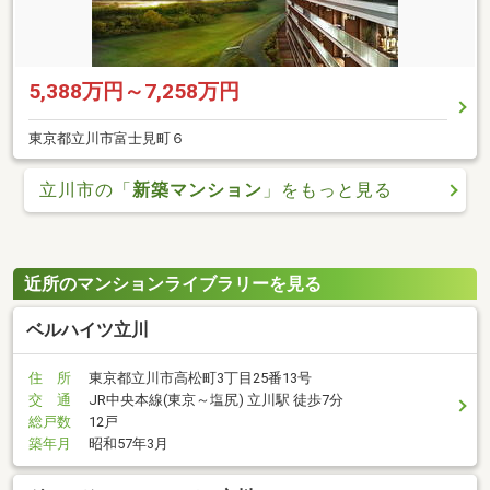
5,388万円～7,258万円
東京都立川市富士見町６
立川市の「
新築マンション
」をもっと見る
近所のマンションライブラリーを見る
ベルハイツ立川
住 所
東京都立川市高松町3丁目25番13号
交 通
JR中央本線(東京～塩尻) 立川駅 徒歩7分
総戸数
12戸
築年月
昭和57年3月