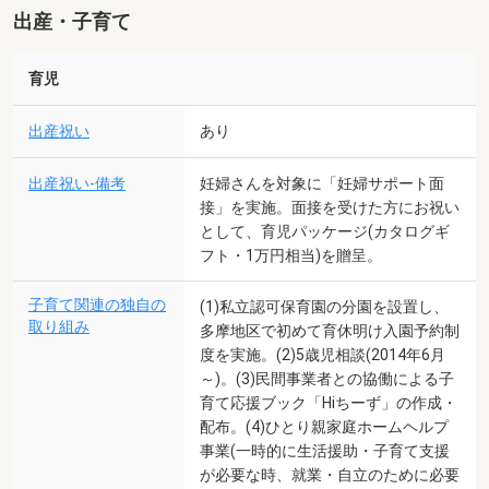
出産・子育て
育児
出産祝い
あり
出産祝い-備考
妊婦さんを対象に「妊婦サポート面
接」を実施。面接を受けた方にお祝い
として、育児パッケージ(カタログギ
フト・1万円相当)を贈呈。
子育て関連の独自の
(1)私立認可保育園の分園を設置し、
取り組み
多摩地区で初めて育休明け入園予約制
度を実施。(2)5歳児相談(2014年6月
～)。(3)民間事業者との協働による子
育て応援ブック「Hiちーず」の作成・
配布。(4)ひとり親家庭ホームヘルプ
事業(一時的に生活援助・子育て支援
が必要な時、就業・自立のために必要