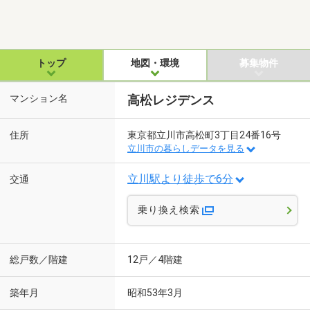
トップ
地図・環境
募集物件
マンション名
高松レジデンス
住所
東京都立川市高松町3丁目24番16号
立川市の暮らしデータを見る
立川駅より徒歩で6分
交通
乗り換え検索
総戸数／階建
12戸／4階建
築年月
昭和53年3月