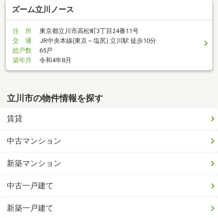
ズーム立川ノース
住 所
東京都立川市高松町3丁目24番11号
交 通
JR中央本線(東京～塩尻) 立川駅 徒歩10分
総戸数
65戸
築年月
令和4年8月
立川市の物件情報を探す
賃貸
中古マンション
新築マンション
中古一戸建て
新築一戸建て