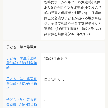
な時にホームヘルパーを派遣※諸条件
あり)(5)子育てひろば事業(小学校入学
前の児童と保護者が利用でき、保護者
同士の交流や子どもが遊べる場所を提
供。子育て相談や子育て支援講座など
実施)。(6)認可保育園3～5歳クラスの
副食費を無償化(2025年9月～)
子ども・学生等医療
子ども・学生等医療
18歳3月末まで
費助成<通院>対象年
齢
子ども・学生等医療
自己負担なし
費助成<通院>自己負
担
子ども・学生等医療
-
費助成<通院>自己負