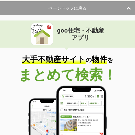
ページトップに戻る
goo住宅・不動産
アプリ
大手不動産サイト
物件
の
を
まとめて検索！