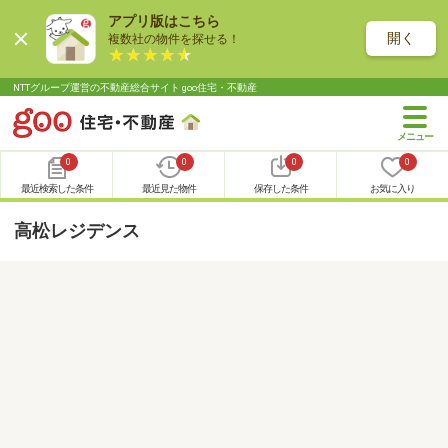
アプリ版はこちら
開く
複数社の物件を探せる！
NTTグループ運営の不動産総合サイト goo住宅・不動産
0
0
0
0
最近検索した条件
最近見た物件
保存した条件
お気に入り
高松レジデンス