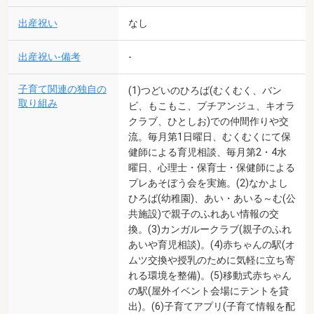
出産祝い
なし
出産祝い-備考
-
子育て関連の独自の
(1)つどいのひろば(むくむく、バン
取り組み
ビ、もこもこ、プチアンジュ、キオラ
クラブ、ひとしお)での仲間作りや交
流。毎月第1日曜日、むくむくにて保
健師による育児相談、毎月第2・4水
曜日、心理士・保育士・保健師による
プレあそぼう会を実施。(2)なかよし
ひろば(幼稚園)、あい・あいる～む(公
共施設)で親子のふれあい情報の交
換。(3)カンガルークラブ(親子のふれ
あいや育児相談)。(4)赤ちゃんの駅(オ
ムツ交換や授乳のために気軽に立ち寄
れる環境を整備)。(5)移動式赤ちゃん
の駅(屋外イベント会場にテントを貸
出)。(6)子育てアプリ(子育て情報を配