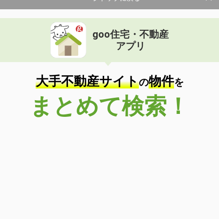
goo住宅・不動産
アプリ
大手不動産サイト
物件
の
を
まとめて検索！