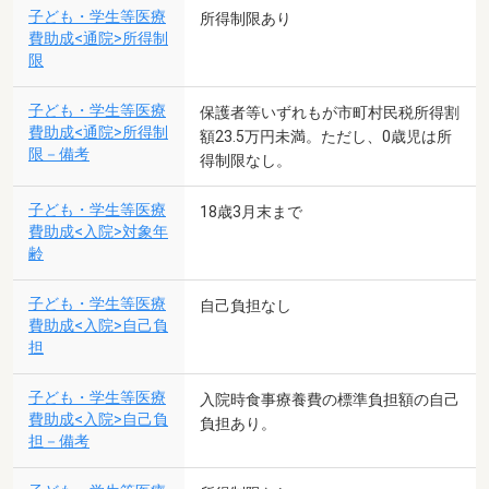
子ども・学生等医療
所得制限あり
費助成<通院>所得制
限
子ども・学生等医療
保護者等いずれもが市町村民税所得割
費助成<通院>所得制
額23.5万円未満。ただし、0歳児は所
限－備考
得制限なし。
子ども・学生等医療
18歳3月末まで
費助成<入院>対象年
齢
子ども・学生等医療
自己負担なし
費助成<入院>自己負
担
子ども・学生等医療
入院時食事療養費の標準負担額の自己
費助成<入院>自己負
負担あり。
担－備考