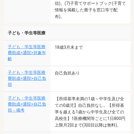
信)。(7)子育てサポートブック(子育て
情報を掲載した冊子を窓口等で配
布)。
子ども・学生等医療
子ども・学生等医療
18歳3月末まで
費助成<通院>対象年
齢
子ども・学生等医療
自己負担あり
費助成<通院>自己負
担
子ども・学生等医療
【所得基準未満の1歳～中学生及び全
費助成<通院>自己負
ての0歳児】自己負担なし。【所得基
担－備考
準を越える1歳から中学生及び全ての
高校生】1医療機関等ごとに1日800円
上限月2回まで(3回目以降は無料)。