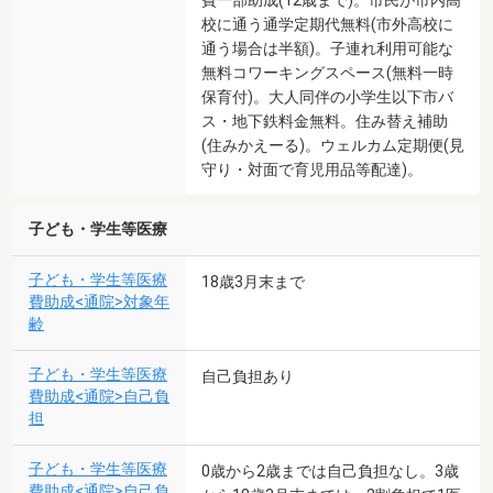
校に通う通学定期代無料(市外高校に
通う場合は半額)。子連れ利用可能な
無料コワーキングスペース(無料一時
保育付)。大人同伴の小学生以下市バ
ス・地下鉄料金無料。住み替え補助
(住みかえーる)。ウェルカム定期便(見
守り・対面で育児用品等配達)。
子ども・学生等医療
子ども・学生等医療
18歳3月末まで
費助成<通院>対象年
齢
子ども・学生等医療
自己負担あり
費助成<通院>自己負
担
子ども・学生等医療
0歳から2歳までは自己負担なし。3歳
費助成<通院>自己負