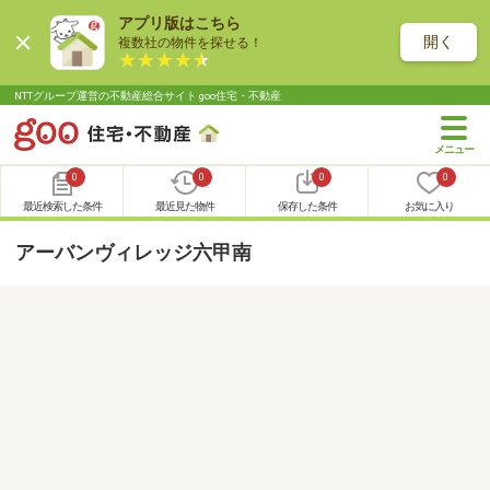
アプリ版はこちら
開く
複数社の物件を探せる！
NTTグループ運営の不動産総合サイト goo住宅・不動産
0
0
0
0
最近検索した条件
最近見た物件
保存した条件
お気に入り
アーバンヴィレッジ六甲南