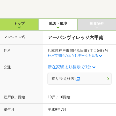
トップ
地図・環境
募集物件
マンション名
アーバンヴィレッジ六甲南
住所
兵庫県神戸市灘区浜田町3丁目5番8号
神戸市灘区の暮らしデータを見る
新在家駅より徒歩で1分
交通
乗り換え検索
総戸数／階建
19戸／10階建
築年月
平成9年7月