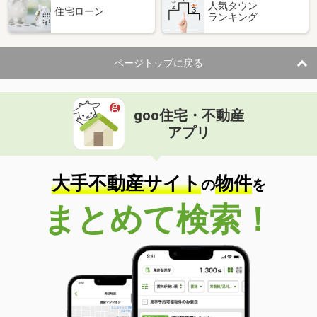
人気タウン
住宅ローン
ランキング
ページトップに戻る
goo住宅・不動産
アプリ
大手不動産サイト
物件
の
を
まとめて検索！