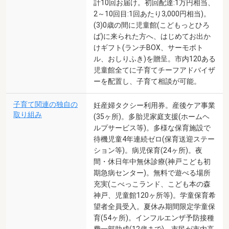
計10回お届け。初回配達:1万円相当、
2～10回目:1回あたり3,000円相当)。
(3)0歳の間に児童館(こどもっとひろ
ば)に来られた方へ、はじめてお出か
けギフト(ランチBOX、サーモボト
ル、おしりふき)を贈呈。市内120ある
児童館全てに子育てチーフアドバイザ
ーを配置し、子育て相談が可能。
子育て関連の独自の
妊産婦タクシー利用券。産後ケア事業
取り組み
(35ヶ所)。多胎児家庭支援(ホームヘ
ルプサービス等)。多様な保育施設で
待機児童4年連続ゼロ(保育送迎ステー
ション等)。病児保育(24ヶ所)。夜
間・休日年中無休診療(神戸こども初
期急病センター)。無料で遊べる場所
充実(こべっこランド、こども本の森
神戸、児童館120ヶ所等)。学童保育希
望者全員受入。夏休み期間限定学童保
育(54ヶ所)。インフルエンザ予防接種
費一部助成(12歳まで)。市民が市内高