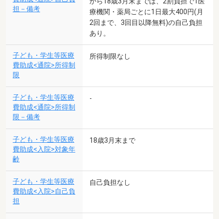
から18歳3月末までは、2割負担で1医
担－備考
療機関・薬局ごとに1日最大400円(月
2回まで、3回目以降無料)の自己負担
あり。
子ども・学生等医療
所得制限なし
費助成<通院>所得制
限
子ども・学生等医療
-
費助成<通院>所得制
限－備考
子ども・学生等医療
18歳3月末まで
費助成<入院>対象年
齢
子ども・学生等医療
自己負担なし
費助成<入院>自己負
担