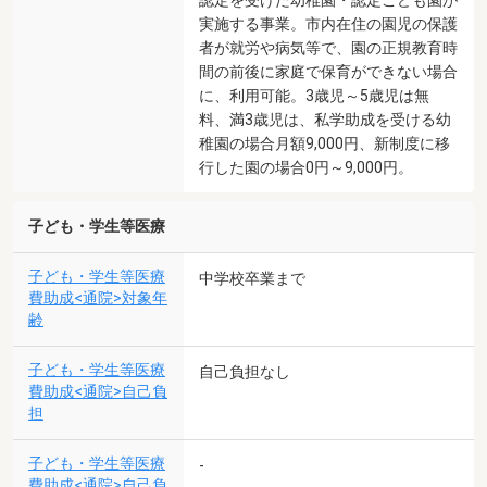
実施する事業。市内在住の園児の保護
者が就労や病気等で、園の正規教育時
間の前後に家庭で保育ができない場合
に、利用可能。3歳児～5歳児は無
料、満3歳児は、私学助成を受ける幼
稚園の場合月額9,000円、新制度に移
行した園の場合0円～9,000円。
子ども・学生等医療
子ども・学生等医療
中学校卒業まで
費助成<通院>対象年
齢
子ども・学生等医療
自己負担なし
費助成<通院>自己負
担
子ども・学生等医療
-
費助成<通院>自己負