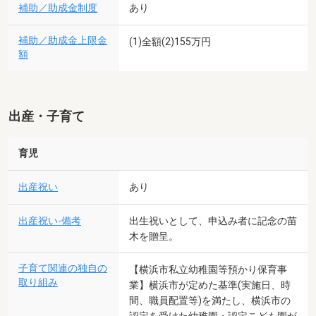
補助／助成金制度
あり
補助／助成金上限金
(1)全額(2)155万円
額
出産・子育て
育児
出産祝い
あり
出産祝い-備考
出生祝いとして、申込み者に記念の苗
木を贈呈。
子育て関連の独自の
【横浜市私立幼稚園等預かり保育事
取り組み
業】横浜市が定めた基準(実施日、時
間、職員配置等)を満たし、横浜市の
認定を受けた幼稚園・認定こども園が