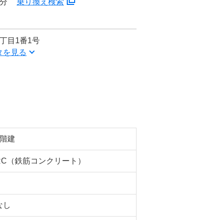
5分
乗り換え検索
丁目1番1号
タを見る
5階建
RC（鉄筋コンクリート）
なし