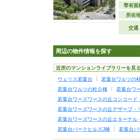
専有面
所在
交通
周辺の物件情報を探す
近所のマンションライブラリーを見
ウェリス若葉台
若葉台ワルツの
若葉台ワルツの杜Ｄ棟
若葉台ワ
若葉台ワーズワースの丘コンコード
若葉台ワーズワースの丘デザーブ・
若葉台ワーズワースの丘エターナル
若葉台パークヒルズJ棟
若葉台パ