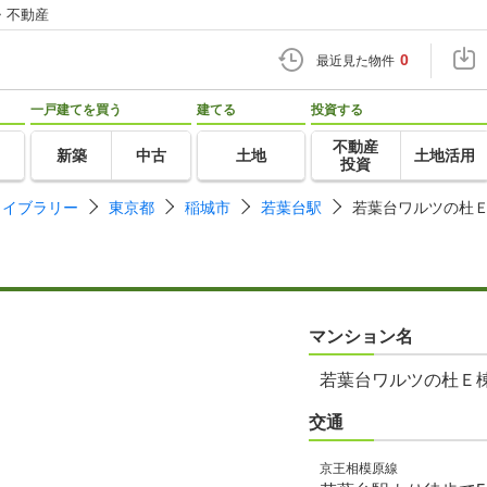
・不動産
0
最近見た物件
一戸建てを買う
建てる
投資する
不動産
新築
中古
土地
土地活用
投資
ライブラリー
東京都
稲城市
若葉台駅
若葉台ワルツの杜
マンション名
若葉台ワルツの杜Ｅ
交通
京王相模原線