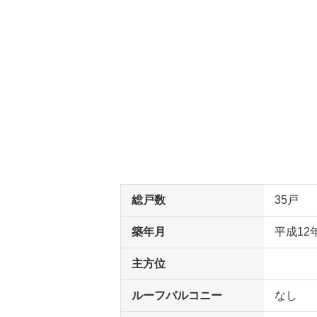
総戸数
35戸
築年月
平成12
主方位
ルーフバルコニー
なし