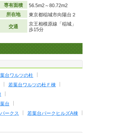
専有面積
56.5m
2
～80.72m
2
所在地
東京都稲城市向陽台２
京王相模原線「稲城」
交通
歩15分
葉台ワルツの杜
若葉台ワルツの杜Ｆ棟
棟
葉台
パークス
若葉台パークヒルズA棟