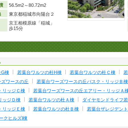
積
56.5m
2
～80.72m
2
地
東京都稲城市向陽台２
京王相模原線「稲城」
歩15分
る
杜G棟
若葉台ワルツの杜H棟
若葉台ワルツの杜Ｃ棟
若
ーズワースの丘
若葉台ワーズワースの丘バスク・リッジＢ棟
・リッジＣ棟
若葉台ワーズワースの丘エアリー・リッジＡ
リッジＤ棟
若葉台ワルツの杜Ａ棟
ダイヤモンドライフ若
・リッジＥ棟
若葉台ワルツの杜Ｂ棟
若葉台ザレジデント
ークヒルズI棟