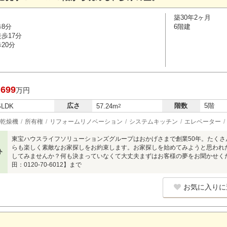
築30年2ヶ月
歩8分
6階建
歩17分
20分
,699
万円
広さ
階数
5階
SLDK
57.24m
2
乾燥機
所有権
リフォームリノベーション
システムキッチン
エレベーター
東宝ハウスライフソリューションズグループはおかげさまで創業50年。たく
らも楽しく素敵なお家探しをお約束します。お家探しを始めてみようと思われ
ト
してみませんか？何も決まっていなくて大丈夫まずはお客様の夢をお聞かせください
田：0120-70-6012】まで
お気に入りに