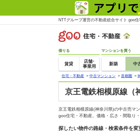
NTTグループ運営の不動産総合サイト goo
借りる
マンションを買う
店舗･
賃貸
新築
中
事業用
住宅・不動産
>
中古マンション
>
首都圏
>
京王電鉄相模原線（
京王電鉄相模原線(神奈川県)の中古売
goo住宅・不動産。価格・広さ・間取り
探したい物件の路線・検索条件を変