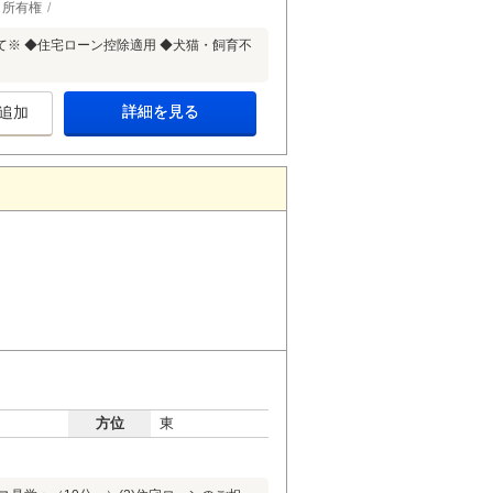
所有権
て※ ◆住宅ローン控除適用 ◆犬猫・飼育不
詳細を見る
追加
方位
東