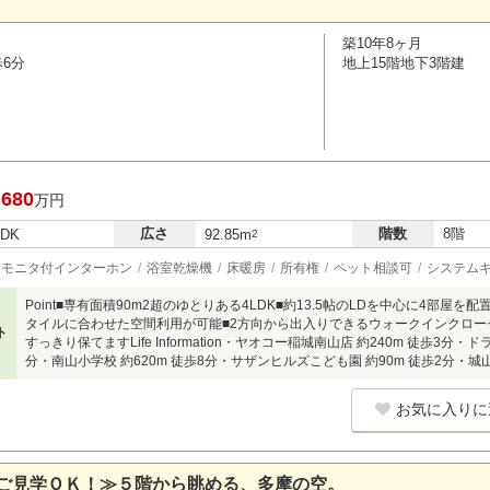
築10年8ヶ月
歩6分
地上15階地下3階建
,680
万円
広さ
階数
8階
LDK
92.85m
2
モニタ付インターホン
浴室乾燥機
床暖房
所有権
ペット相談可
システム
Point■専有面積90m2超のゆとりある4LDK■約13.5帖のLDを中心に4部
タイルに合わせた空間利用が可能■2方向から出入りできるウォークインクロー
ト
すっきり保てますLife Information・ヤオコー稲城南山店 約240m 徒歩3分
分・南山小学校 約620m 徒歩8分・サザンヒルズこども園 約90m 徒歩2分・城山
お気に入りに
ご見学ＯＫ！≫５階から眺める、多摩の空。