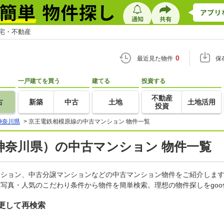
住宅・不動産
0
最近見た物件
保
一戸建てを買う
建てる
投資する
不動産
古
新築
中古
土地
土地活用
投資
神奈川県
>
京王電鉄相模原線の中古マンション 物件一覧
神奈川県）の中古マンション 物件一覧
マンション、中古分譲マンションなどの中古マンション物件をご紹介しま
・写真・人気のこだわり条件から物件を簡単検索。理想の物件探しをgo
更して再検索