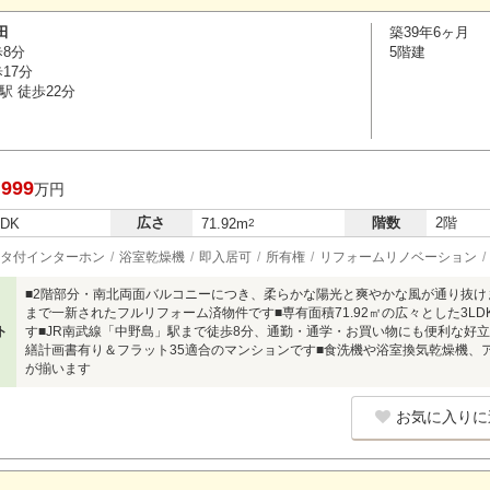
田
築39年6ヶ月
歩8分
5階建
17分
駅 徒歩22分
,999
万円
広さ
階数
2階
LDK
71.92m
2
タ付インターホン
浴室乾燥機
即入居可
所有権
リフォームリノベーション
■2階部分・南北両面バルコニーにつき、柔らかな陽光と爽やかな風が通り抜け
まで一新されたフルリフォーム済物件です■専有面積71.92㎡の広々とした3L
ト
す■JR南武線「中野島」駅まで徒歩8分、通勤・通学・お買い物にも便利な好
繕計画書有り＆フラット35適合のマンションです■食洗機や浴室換気乾燥機、
が揃います
お気に入りに