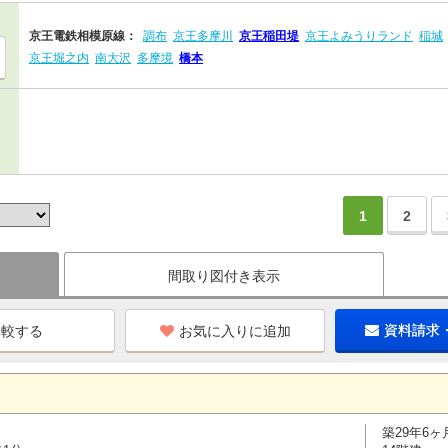
京王電鉄相模原線：
調布
京王多摩川
京王稲田堤
京王よみうりランド
稲城
京王堀之内
南大沢
多摩境
橋本
1
2
間取り図付き表示
お気に入りに追加
資料請求
築29年6ヶ