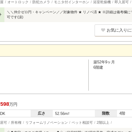
屋
オートロック
防犯カメラ
モニタ付インターホン
浴室乾燥機
即入居可
＼＼仲介ゼロ円・キャンペーン／／対象物件 ★ リノベ済 ★ ※詳細は備考欄に
ト
可です(涙)
お気に入りに
築52年9ヶ月
6階建
,598
万円
広さ
階数
4階
LDK
52.56m
2
居可
所有権
リフォームリノベーション
ペット相談可
2階以上