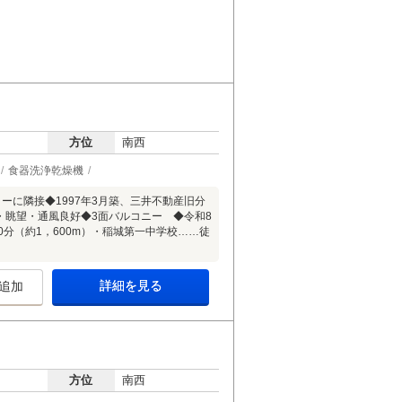
方位
南西
食器洗浄乾燥機
に隣接◆1997年3月築、三井不動産旧分
・眺望・通風良好◆3面バルコニー ◆令和8
分（約1，600m）・稲城第一中学校……徒
詳細を見る
追加
方位
南西