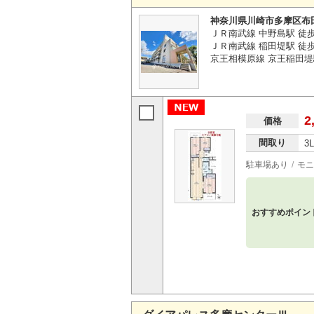
神奈川県川崎市多摩区布
ＪＲ南武線 中野島駅 徒
ＪＲ南武線 稲田堤駅 徒歩
京王相模原線 京王稲田堤
2
価格
間取り
3
駐車場あり
モニ
おすすめポイン