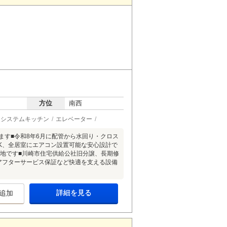
方位
南西
システムキッチン
エレベーター
ます■令和8年6月に配管から水回り・クロス
DK、全居室にエアコン設置可能な安心設計で
立地です■川崎市住宅供給公社旧分譲、長期修
アフターサービス保証など快適を支える設備
詳細を見る
追加