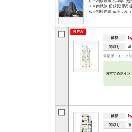
京王相模原線 稲城駅 徒
ＪＲ南武線 稲城長沼駅 徒
京王相模原線 京王よみう
5
価格
間取り
4
角部屋
モニタ付
おすすめポイン
5
価格
間取り
3