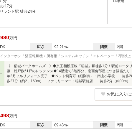
歩1分
14階建
歩17分
りランド駅 徒歩24分
,980
万円
広さ
階数
8階
LDK
92.21m
2
インターホン
浴室乾燥機
所有権
システムキッチン
エレベーター
2階以上
《 稲城パークホームズ 》◆京王相模原線「稲城」駅徒歩1分！駅前ロータリー
譲・総戸数51戸のレジデンス◆14階建て8階部分、南西角部屋につき陽当たり
ト
年2月フルリフォーム完了 ◆ペット飼育可（細則有）・南山小学校……徒歩20
歩27分（約2，160m）・ファミリーマート稲城駅前店……徒歩2分（約90m）
お気に入りに
,498
万円
広さ
階数
5階
LDK
69.43m
2