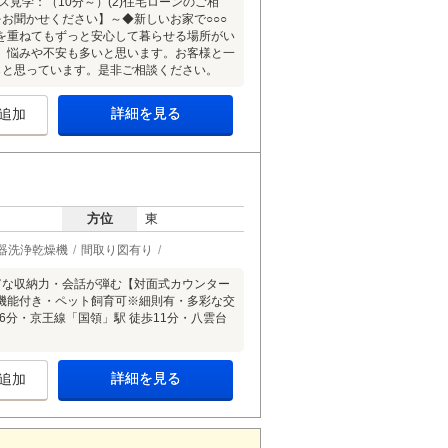
見学：（10分～）(2)住宅ローンのご相
をお聞かせください】～◆新しいお家で○○○
を重ねてもずっと安心して暮らせる場所がい
、悩みや不安も多いと思います。お客様と一
らと思っています。是非ご相談ください。
詳細を見る
追加
方位
東
器洗浄乾燥機
間取り図有り
豊富な収納力・会話が弾む【対面式カウンター
機能付き・ペット飼育可※細則有・多彩な交
6分・京王線「国領」駅 徒歩11分・八雲台
詳細を見る
追加