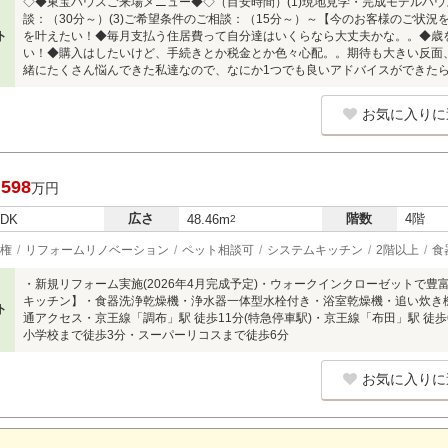
◇◆東宝ハウスご来場メニュー◆◇（目安時間）(1)現地見学・完成モデルハウス
談：（30分～）(3)ご希望条件のご相談：（15分～）～【今のお客様のご状況
ト
を叶えたい！◆毎月支払う住居費って自分達はいくらなら大丈夫かな。。◆歳
い！◆購入はしたいけど、手続きとか税金とか色々心配。。期待も大きい反面
緒にたくさん悩んできた私達なので、なにか1つでも良いアドバイスができた
お気に入りに
,598
万円
広さ
階数
4階
LDK
48.46m
2
権
リフォームリノベーション
ペット相談可
システムキッチン
2階以上
食
・新規リフォーム実施(2026年4月完成予定)・ウォークインクローゼットで
キッチン】・食器洗浄乾燥機・浄水器一体型水栓付き・浴室乾燥機・追い炊き
ト
通アクセス・京王線「調布」駅 徒歩11分(特急停車駅)・京王線「布田」駅 徒歩
小学校まで徒歩3分・スーパーリコスまで徒歩6分
お気に入りに