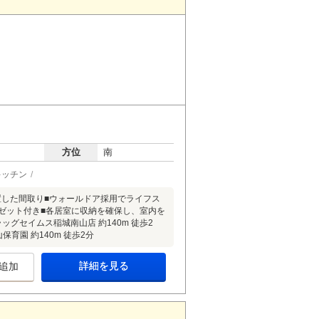
方位
南
キッチン
屋を配置した間取り■ウォールドア採用でライフス
ゼット付き■各居室に収納を確保し、室内を
・ドラッグセイムス稲城南山店 約140m 徒歩2
保育園 約140m 徒歩2分
詳細を見る
追加