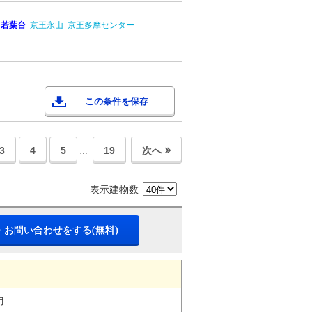
若葉台
京王永山
京王多摩センター
この条件を保存
3
4
5
19
次へ
…
表示建物数
・お問い合わせをする(無料)
月