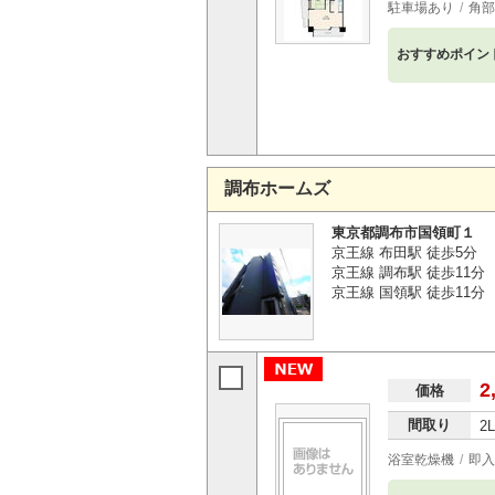
駐車場あり
角部
おすすめポイン
調布ホームズ
東京都調布市国領町１
京王線 布田駅 徒歩5分
京王線 調布駅 徒歩11分
京王線 国領駅 徒歩11分
2
価格
間取り
2
浴室乾燥機
即入