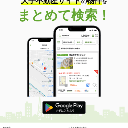
大手不動産サイト
物件
の
を
まとめて検索！