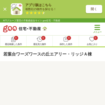
アプリ版はこちら
開く
複数社の物件を探せる！
NTTグループ運営の不動産総合サイト goo住宅・不動産
0
0
0
0
最近検索した条件
最近見た物件
保存した条件
お気に入り
若葉台ワーズワースの丘エアリー・リッジＡ棟