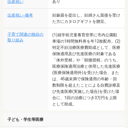
出産祝い
あり
出産祝い-備考
妊娠届を提出し、妊婦さん面接を受け
た方にカタログギフトを贈呈。
子育て関連の独自の
(1)就学前児童養育世帯に市内公園駐
取り組み
車場の1時間無料券を年12枚配布。(2)
特定不妊治療医療費助成として、医療
保険適用及び先進医療の対象である
「体外受精」や「顕微授精」のうち、
医療保険適用治療と併用した先進医療
(医療保険適用外)を受けた場合、また
は、45歳未満で保険適用の年齢・回
数制限を超えたことによる自費診療及
び先進医療(実施した場合)を受けた場
合に、1回の治療につき3万円を上限
として助成。
子ども・学生等医療