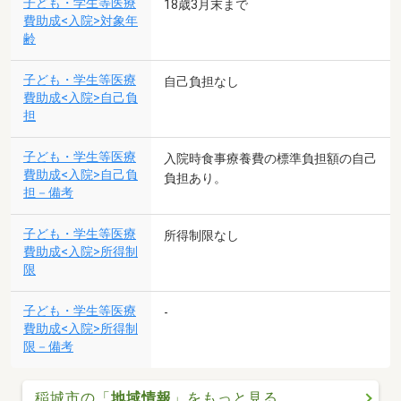
子ども・学生等医療
18歳3月末まで
費助成<入院>対象年
齢
子ども・学生等医療
自己負担なし
費助成<入院>自己負
担
子ども・学生等医療
入院時食事療養費の標準負担額の自己
費助成<入院>自己負
負担あり。
担－備考
子ども・学生等医療
所得制限なし
費助成<入院>所得制
限
子ども・学生等医療
-
費助成<入院>所得制
限－備考
稲城市の「
地域情報
」をもっと見る