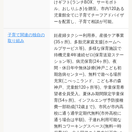
けギフト(ランチBOX、サーモボト
ル、おしりふき)を贈呈。市内120ある
児童館全てに子育てチーフアドバイザ
ーを配置し、子育て相談が可能。
子育て関連の独自の
妊産婦タクシー利用券。産後ケア事業
取り組み
(35ヶ所)。多胎児家庭支援(ホームヘ
ルプサービス等)。多様な保育施設で
待機児童4年連続ゼロ(保育送迎ステー
ション等)。病児保育(24ヶ所)。夜
間・休日年中無休診療(神戸こども初
期急病センター)。無料で遊べる場所
充実(こべっこランド、こども本の森
神戸、児童館120ヶ所等)。学童保育希
望者全員受入。夏休み期間限定学童保
育(54ヶ所)。インフルエンザ予防接種
費一部助成(12歳まで)。市民が市内高
校に通う通学定期代無料(市外高校に
通う場合は半額)。子連れ利用可能な
無料コワーキングスペース(無料一時