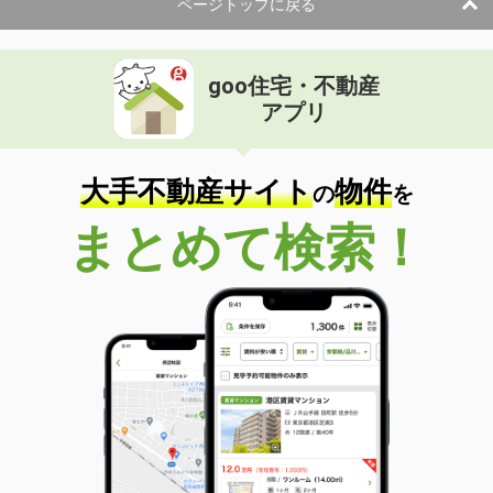
ページトップに戻る
goo住宅・不動産
アプリ
大手不動産サイト
物件
の
を
まとめて検索！