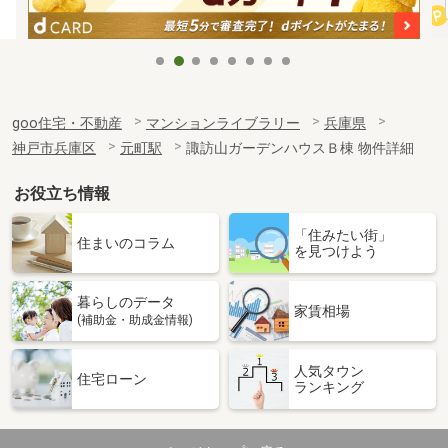
goo住宅・不動産
マンションライブラリー
兵庫県
神戸市兵庫区
元町駅
諏訪山ガーデンハウスＢ棟 物件詳細
お役立ち情報
「住みたい街」
住まいのコラム
を見つけよう
暮らしのデータ
家賃相場
(補助金・助成金情報)
人気タウン
住宅ローン
ランキング