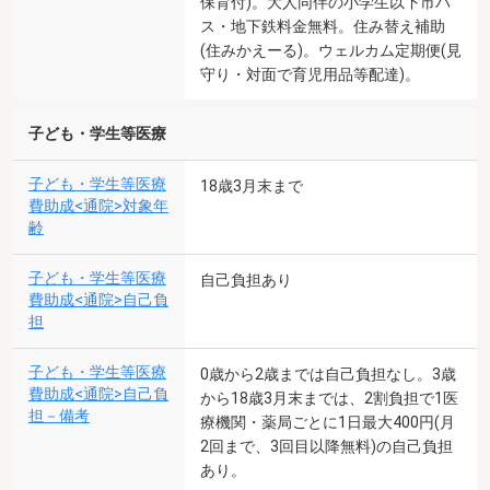
保育付)。大人同伴の小学生以下市バ
ス・地下鉄料金無料。住み替え補助
(住みかえーる)。ウェルカム定期便(見
守り・対面で育児用品等配達)。
子ども・学生等医療
子ども・学生等医療
18歳3月末まで
費助成<通院>対象年
齢
子ども・学生等医療
自己負担あり
費助成<通院>自己負
担
子ども・学生等医療
0歳から2歳までは自己負担なし。3歳
費助成<通院>自己負
から18歳3月末までは、2割負担で1医
担－備考
療機関・薬局ごとに1日最大400円(月
2回まで、3回目以降無料)の自己負担
あり。