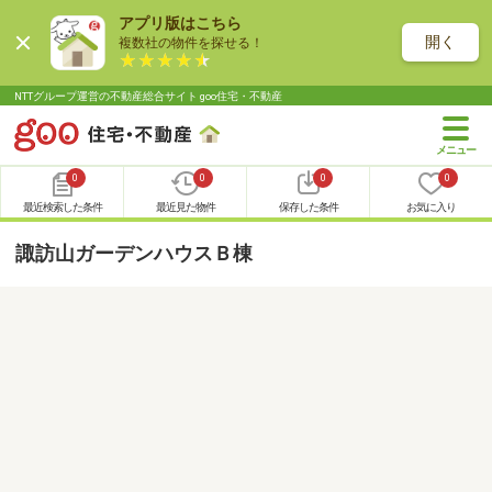
アプリ版はこちら
開く
複数社の物件を探せる！
NTTグループ運営の不動産総合サイト goo住宅・不動産
0
0
0
0
最近検索した条件
最近見た物件
保存した条件
お気に入り
諏訪山ガーデンハウスＢ棟