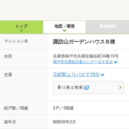
トップ
地図・環境
募集物件
マンション名
諏訪山ガーデンハウスＢ棟
住所
兵庫県神戸市兵庫区楠谷町34番15号
神戸市兵庫区の暮らしデータを見る
元町駅よりバスで10分
交通
乗り換え検索
総戸数／階建
5戸／3階建
築年月
昭和50年2月