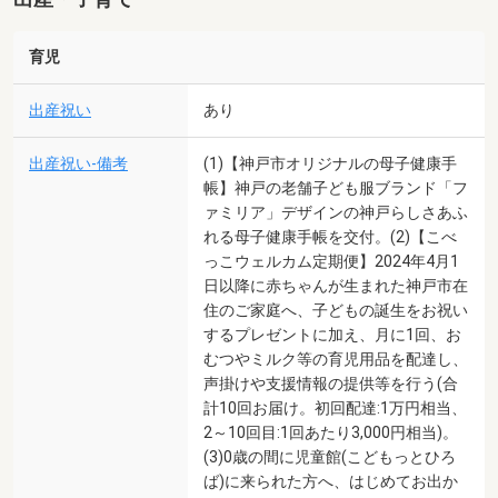
育児
出産祝い
あり
出産祝い-備考
(1)【神戸市オリジナルの母子健康手
帳】神戸の老舗子ども服ブランド「フ
ァミリア」デザインの神戸らしさあふ
れる母子健康手帳を交付。(2)【こべ
っこウェルカム定期便】2024年4月1
日以降に赤ちゃんが生まれた神戸市在
住のご家庭へ、子どもの誕生をお祝い
するプレゼントに加え、月に1回、お
むつやミルク等の育児用品を配達し、
声掛けや支援情報の提供等を行う(合
計10回お届け。初回配達:1万円相当、
2～10回目:1回あたり3,000円相当)。
(3)0歳の間に児童館(こどもっとひろ
ば)に来られた方へ、はじめてお出か