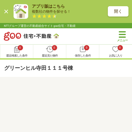
アプリ版はこちら
開く
複数社の物件を探せる！
NTTグループ運営の不動産総合サイト goo住宅・不動産
0
0
0
0
最近検索した条件
最近見た物件
保存した条件
お気に入り
グリーンヒル寺田１１１号棟