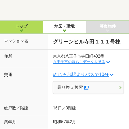
トップ
地図・環境
募集物件
マンション名
グリーンヒル寺田１１１号棟
住所
東京都八王子市寺田町432番
八王子市の暮らしデータを見る
めじろ台駅よりバスで10分
交通
乗り換え検索
総戸数／階建
16戸／3階建
築年月
昭和57年2月