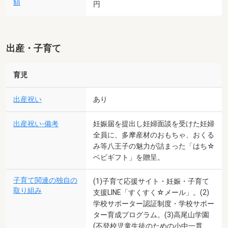
額
円
出産・子育て
育児
出産祝い
あり
出産祝い-備考
妊娠届を提出し妊婦面談を受けた妊婦
全員に、多摩産材のおもちゃ、おくる
み等八王子の魅力が詰まった「はち☆
ベビギフト」を贈呈。
子育て関連の独自の
(1)子育て応援サイト・妊娠・子育て
取り組み
支援LINE「すくすく☆メール」。(2)
学校サポーター認証制度・学校サポー
ター育成プログラム。(3)高尾山学園
(不登校児童生徒のための小中一貫