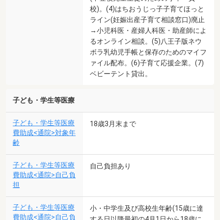
校)。(4)はちおうじっ子子育てほっと
ライン(妊娠出産子育て相談窓口)廃止
→小児科医・産婦人科医・助産師によ
るオンライン相談。(5)八王子版ネウ
ボラ乳幼児手帳と保存のためのマイフ
ァイル配布。(6)子育て応援企業。(7)
ベビーテント貸出。
子ども・学生等医療
子ども・学生等医療
18歳3月末まで
費助成<通院>対象年
齢
子ども・学生等医療
自己負担あり
費助成<通院>自己負
担
子ども・学生等医療
小・中学生及び高校生年齢(15歳に達
費助成<通院>自己負
する日以降最初の4月1日から18歳に