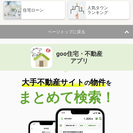
人気タウン
住宅ローン
ランキング
ページトップに戻る
goo住宅・不動産
アプリ
大手不動産サイト
物件
の
を
まとめて検索！