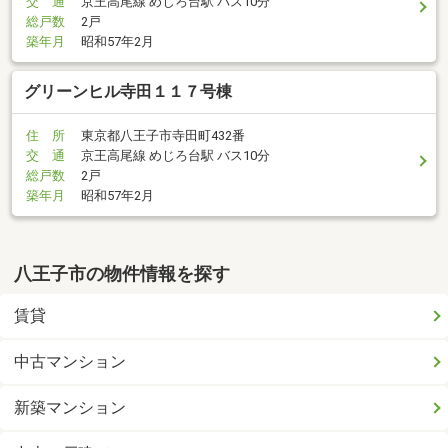
交 通
京王高尾線 めじろ台駅 バス10分
総戸数
2戸
築年月
昭和57年2月
グリーンヒル寺田１１７号棟
住 所
東京都八王子市寺田町432番
交 通
京王高尾線 めじろ台駅 バス10分
総戸数
2戸
築年月
昭和57年2月
八王子市の物件情報を探す
賃貸
中古マンション
新築マンション