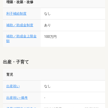
増築・改築・改修
利子補給制度
なし
補助／助成金制度
あり
補助／助成金上限金
100万円
額
出産・子育て
育児
出産祝い
なし
出産祝い-備考
-