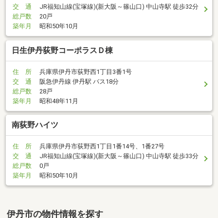
交 通
JR福知山線(宝塚線)(新大阪～篠山口) 中山寺駅 徒歩32分
総戸数
20戸
築年月
昭和50年10月
日生伊丹荻野コーポラスＤ棟
住 所
兵庫県伊丹市荻野西1丁目3番1号
交 通
阪急伊丹線 伊丹駅 バス18分
総戸数
28戸
築年月
昭和48年11月
南荻野ハイツ
住 所
兵庫県伊丹市荻野西1丁目1番14号、1番27号
交 通
JR福知山線(宝塚線)(新大阪～篠山口) 中山寺駅 徒歩33分
総戸数
0戸
築年月
昭和50年10月
伊丹市の物件情報を探す