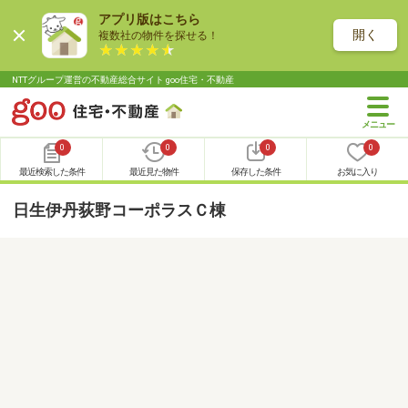
アプリ版はこちら
開く
複数社の物件を探せる！
NTTグループ運営の不動産総合サイト goo住宅・不動産
0
0
0
0
最近検索した条件
最近見た物件
保存した条件
お気に入り
日生伊丹荻野コーポラスＣ棟