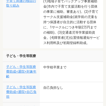
子育て関連の独自の
(1)地域子育てバックアップ事業補助
取り組み
金(市内で子育て支援活動を行う団体
の事業に補助。審査あり)。(2)子育て
サークル支援補助金(就学前の児童を
持つ保護者が自主的に活動する団体
に、1サークルにつき年額2万円まで
の補助)。(3)交通遺児等学業援助資
金。(4)障害者(児)位置情報通知サービ
ス利用料及び初期登録料助成。
子ども・学生等医療
子ども・学生等医療
中学校卒業まで
費助成<通院>対象年
齢
子ども・学生等医療
自己負担なし
費助成<通院>自己負
担