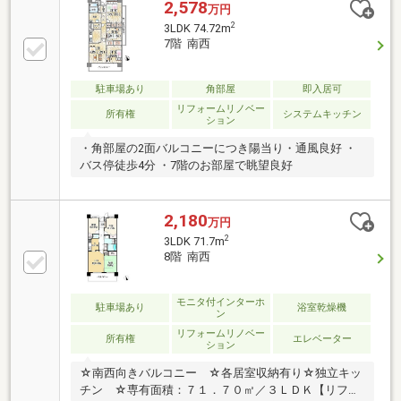
2,578
万円
2
3LDK 74.72m
7階 南西
駐車場あり
角部屋
即入居可
リフォームリノベー
所有権
システムキッチン
ション
・角部屋の2面バルコニーにつき陽当り・通風良好 ・
バス停徒歩4分 ・7階のお部屋で眺望良好
2,180
万円
2
3LDK 71.7m
8階 南西
モニタ付インターホ
駐車場あり
浴室乾燥機
ン
リフォームリノベー
所有権
エレベーター
ション
☆南西向きバルコニー ☆各居室収納有り☆独立キッ
チン ☆専有面積：７１．７０㎡／３ＬＤＫ【リフォ