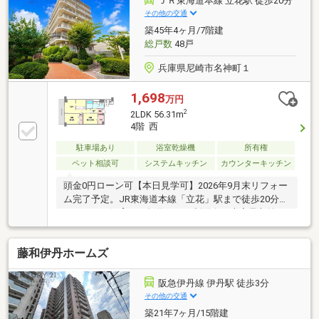
ＪＲ東海道本線 立花駅 徒歩20分
その他の交通
築45年4ヶ月/7階建
総戸数
48戸
兵庫県尼崎市名神町１
1,698
万円
2
2LDK 56.31m
4階 西
駐車場あり
浴室乾燥機
所有権
ペット相談可
システムキッチン
カウンターキッチン
頭金0円ローン可【本日見学可】2026年9月末リフォー
ム完了予定。JR東海道本線「立花」駅まで徒歩20分で
す。ペット飼育可（規約による制限有）大容量収納可
能なウォークインクローゼットございます。
藤和伊丹ホームズ
阪急伊丹線 伊丹駅 徒歩3分
その他の交通
築21年7ヶ月/15階建