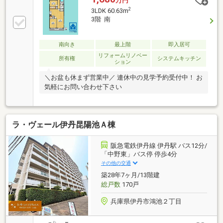
万円
2
3LDK 60.63m
3階 南
南向き
最上階
即入居可
リフォームリノベー
所有権
システムキッチン
ション
＼お盆も休まず営業中／ 連休中の見学予約受付中！ お
気軽にお問い合わせ下さい
ラ・ヴェール伊丹昆陽池Ａ棟
阪急電鉄伊丹線 伊丹駅 バス12分/
「中野東」バス停 停歩4分
その他の交通
築28年7ヶ月/13階建
総戸数
170戸
兵庫県伊丹市鴻池２丁目