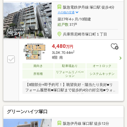
阪急電鉄伊丹線 塚口駅 徒歩4分
その他の交通
築27年4ヶ月/10階建
総戸数
37戸
兵庫県尼崎市塚口町１丁目
4,480
万円
2
3LDK 70.44m
8階 南
南向き
駐車場あり
オートロック
リフォームリノベー
所有権
システムキッチン
ション
【8階部分+即予約可！】眺望良好・陽当たり良好■リ
フォーム履歴有■塚口駅まで徒歩約4分の好立地■ウォ
ークインクローゼット付きでお部屋もすっきり
グリーンハイツ塚口
阪急伊丹線 塚口駅 徒歩12分