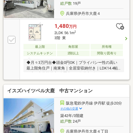
総戸数
19戸
兵庫県伊丹市大鹿４
1,480
万円
2
2LDK 56.1m
3階 東
最上階
角部屋
所有権
システムキッチン
2階以上
間取り図有り
◆月々3万円台◆頭金0円OK｜プライバシー性の高い
最上階角住戸｜南東角｜全居室収納付き｜LDK14.4帖
｜小・中学校徒歩5分圏内バス停徒歩3分
イスズハイツベル大鹿 中古マンション
阪急電鉄伊丹線 伊丹駅 徒歩20分
その他の交通
築42年/3階建
総戸数
24戸
兵庫県伊丹市大鹿４丁目