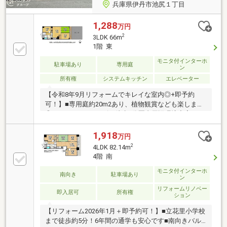
兵庫県伊丹市池尻１丁目
1,288
万円
2
3LDK 66m
1階 東
モニタ付インターホ
駐車場あり
専用庭
ン
所有権
システムキッチン
エレベーター
【令和8年9月リフォームでキレイな室内◎+即予約
可！】■専用庭約20m2あり、植物観賞なども楽します
◎■スーパー・コンビニ徒歩5分圏内周辺環境充実■リ
ビング横に和室があり落ち着く空間◎
1,918
万円
2
4LDK 82.14m
4階 南
モニタ付インターホ
南向き
駐車場あり
ン
リフォームリノベー
即入居可
所有権
ション
【リフォーム2026年1月＋即予約可！】■立花里小学校
まで徒歩約5分！6年間の通学も安心です■南向きバル