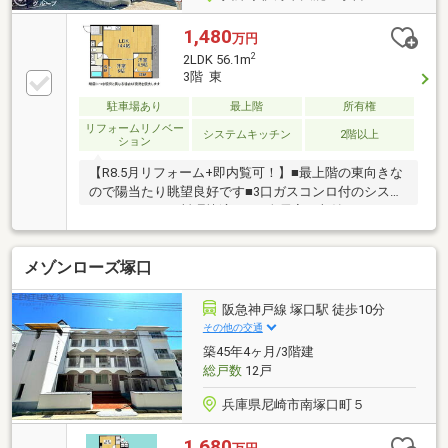
1,480
万円
2
2LDK 56.1m
3階 東
駐車場あり
最上階
所有権
リフォームリノベー
システムキッチン
2階以上
ション
【R8.5月リフォーム+即内覧可！】■最上階の東向きな
ので陽当たり眺望良好です■3口ガスコンロ付のシステ
ムキッチンでお料理快適です■全居室に収納スペース
があり荷物もすっきり片付きます
メゾンローズ塚口
阪急神戸線 塚口駅 徒歩10分
その他の交通
築45年4ヶ月/3階建
総戸数
12戸
兵庫県尼崎市南塚口町５
1,680