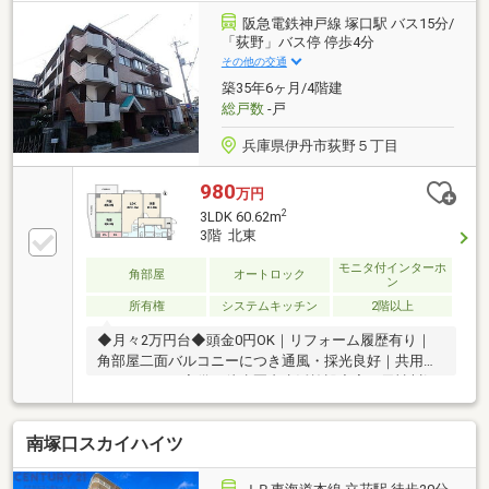
阪急電鉄神戸線 塚口駅 バス15分/
「荻野」バス停 停歩4分
その他の交通
築35年6ヶ月/4階建
総戸数
-戸
兵庫県伊丹市荻野５丁目
980
万円
2
3LDK 60.62m
3階 北東
モニタ付インターホ
角部屋
オートロック
ン
所有権
システムキッチン
2階以上
◆月々2万円台◆頭金0円OK｜リフォーム履歴有り｜
角部屋二面バルコニーにつき通風・採光良好｜共用部
オートロック完備｜徒歩圏内生活施設充実｜天神川沿
いの静かな住宅地
南塚口スカイハイツ