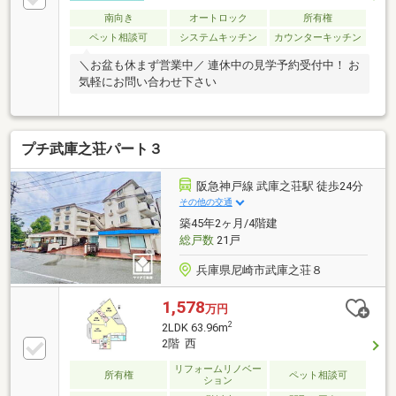
南向き
オートロック
所有権
ペット相談可
システムキッチン
カウンターキッチン
＼お盆も休まず営業中／ 連休中の見学予約受付中！ お
気軽にお問い合わせ下さい
プチ武庫之荘パート３
阪急神戸線 武庫之荘駅 徒歩24分
その他の交通
築45年2ヶ月/4階建
総戸数
21戸
兵庫県尼崎市武庫之荘８
1,578
万円
2
2LDK 63.96m
2階 西
リフォームリノベー
所有権
ペット相談可
ション