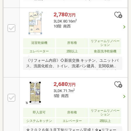
ーム履歴】■２０２５年１１月■・全室クロス張替 ・
フローリング張替（洋室２室）・ＣＦ張替（トイレ・
洗面所） ・畳表替 ＊襖・障子張替・システムキッ
2,780
万円
チン新調 ・洗面化粧台新調・洗濯パン新調 ・浴室
2
3LDK 80.16m
水栓・鏡交換・ハウスクリーニング■２０２３年６月■
10階 南西
＊給湯器交換【周辺施設】・ミニストップ…約150ｍ・
業務スーパー…約710ｍ・オアシスタウン…約640ｍ・
キリン堂…約240ｍ・桜台小学校…約640ｍ・天王寺川
リフォームリノベー
浴室乾燥機
所有権
ション
中学校…約270ｍ
エレベーター
2階以上
食器洗浄乾燥機
《リフォーム内容》◇新規交換 キッチン、ユニットバ
ス、洗面化粧台、トイレ、洗濯パン建具、玄関収納、
ダウンライト、インターホン、分電盤、感知器◇全室
クロス貼替、網戸張替、巾木交換◇玄関廊下 土間タイ
ル上貼、フローリング貼替、物入内造作(可動棚取付）
2,680
万円
◇LDK フローリング貼替◇洋室(1)(2) フローリング貼
2
3LDK 71.7m
替、 CL内造作（枕棚・ハンガーパイプ取付）◇洋室
5階 南西
(3) フローリング貼、 CL内造作（枕棚・ハンガーパイ
プ取付）◇洗面 CF貼替、洗濯水栓交換、収納内造作
（可動棚取付）◇トイレ CF貼替、タオルリング・紙巻
リフォームリノベー
即入居可
所有権
ション
き器交換、換気扇交換
システムキッチン
エレベーター
2階以上
☆２０２６年３月下旬リフォーム完成！☆●リフォー