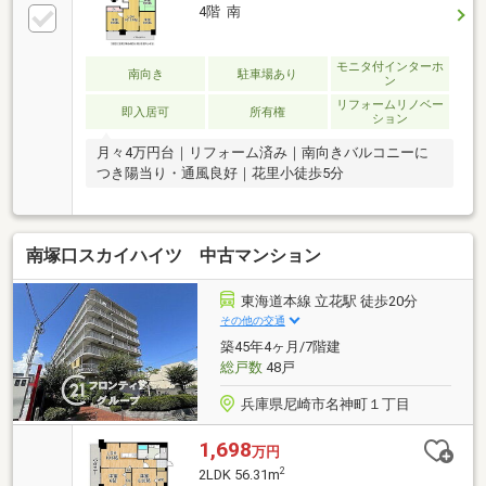
4階 南
モニタ付インターホ
南向き
駐車場あり
ン
リフォームリノベー
即入居可
所有権
ション
月々4万円台｜リフォーム済み｜南向きバルコニーに
つき陽当り・通風良好｜花里小徒歩5分
南塚口スカイハイツ 中古マンション
東海道本線 立花駅 徒歩20分
その他の交通
築45年4ヶ月/7階建
総戸数
48戸
兵庫県尼崎市名神町１丁目
1,698
万円
2
2LDK 56.31m