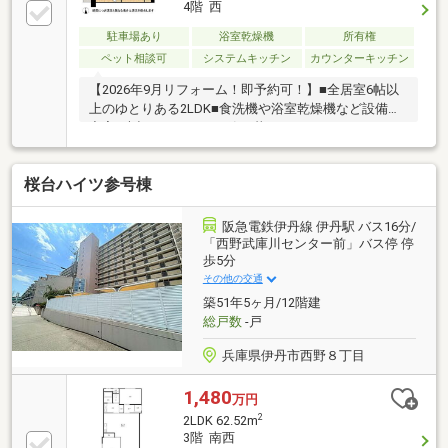
4階 西
駐車場あり
浴室乾燥機
所有権
ペット相談可
システムキッチン
カウンターキッチン
【2026年9月リフォーム！即予約可！】■全居室6帖以
上のゆとりある2LDK■食洗機や浴室乾燥機など設備が
充実■大切なペットと一緒に暮らせるリフォームマン
ション■4階部分につき通風良好
桜台ハイツ参号棟
阪急電鉄伊丹線 伊丹駅 バス16分/
「西野武庫川センター前」バス停 停
歩5分
その他の交通
築51年5ヶ月/12階建
総戸数
-戸
兵庫県伊丹市西野８丁目
1,480
万円
2
2LDK 62.52m
3階 南西