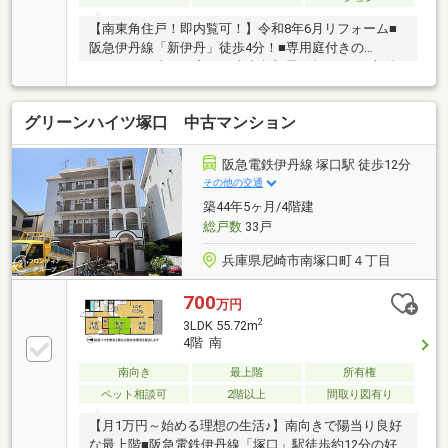
【南東角住戸！即内覧可！】令和8年6月リフォーム■
阪急伊丹線「新伊丹」徒歩4分！■専用庭付きの
2SLDK！日当たり良好な南東角部屋■納戸があり収納
が豊富でお部屋スッキリ片付きますね
グリーンハイツ塚口 中古マンション
阪急電鉄伊丹線 塚口駅 徒歩12分
その他の交通
築44年5ヶ月/4階建
総戸数
33戸
兵庫県尼崎市南塚口町４丁目
700
万円
2
3LDK 55.72m
4階 南
南向き
最上階
所有権
ペット相談可
2階以上
間取り図有り
【月1万円～始める理想の生活♪】南向きで陽当り良好
な最上階■阪急電鉄伊丹線「塚口」駅徒歩約12分の好