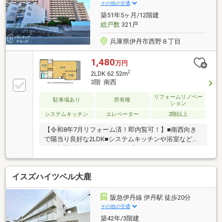
その他の交通
築51年5ヶ月/12階建
総戸数
321戸
兵庫県伊丹市西野８丁目
1,480
万円
2
2LDK 62.52m
3階 南西
リフォームリノベー
駐車場あり
所有権
ション
システムキッチン
エレベーター
2階以上
【令和8年7月リフォーム済！即内覧可！】■南西向き
で陽当り良好な2LDK■システムキッチンや浴室など水
回り新調■専有面積62.52m2の広々LDKが魅力
イスズハイツベル大鹿
阪急伊丹線 伊丹駅 徒歩20分
その他の交通
築42年/3階建