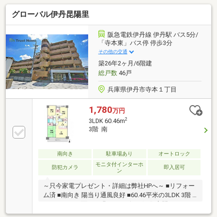
グローバル伊丹昆陽里
阪急電鉄伊丹線 伊丹駅 バス5分/
「寺本東」バス停 停歩3分
その他の交通
築26年2ヶ月/6階建
総戸数
46戸
兵庫県伊丹市寺本１丁目
1,780
万円
2
3LDK 60.46m
3階 南
南向き
駐車場あり
オートロック
モニタ付インターホ
防犯カメラ
即入居可
ン
～只今家電プレゼント・詳細は弊社HPへ～ ■リフォー
ム済 ■南向き 陽当り通風良好 ■60.46平米の3LDK 3階 ■
バルコニーに面した明るいリビング ■住空間スッキ
リ！全居室・廊下収納