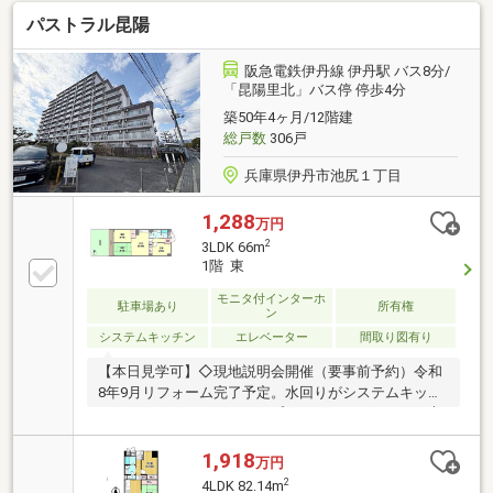
パストラル昆陽
阪急電鉄伊丹線 伊丹駅 バス8分/
「昆陽里北」バス停 停歩4分
築50年4ヶ月/12階建
総戸数
306戸
兵庫県伊丹市池尻１丁目
1,288
万円
2
3LDK 66m
1階 東
モニタ付インターホ
駐車場あり
所有権
ン
システムキッチン
エレベーター
間取り図有り
【本日見学可】◇現地説明会開催（要事前予約）令和
8年9月リフォーム完了予定。水回りがシステムキッチ
ン・ユニットバス・シャンプードレッサー・トイレ本
体・ウォシュレットまですべて新品に交換されます。
1,918
万円
2
4LDK 82.14m