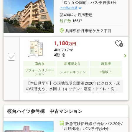
「瑞ケ丘公園前」バス停 停歩3分
その他の交通
築48年2ヶ月/5階建
総戸数
166戸
兵庫県伊丹市瑞ケ丘２丁目
1,180
万円
2
4DK 70.7m
4階 南
南向き
駐車場あり
所有権
リフォームリノベー
システムキッチン
2階以上
ション
【本日見学可】◇現地説明会開催 2020年にクロス・床
の張替えや、水回り（キッチン・浴室・トイレ・洗面
台）が新調されています。バス停から徒歩3分：阪急
伊丹線「伊丹」駅までバスでスムーズにアクセス可
能。
桜台ハイツ参号棟 中古マンション
阪急電鉄伊丹線 伊丹駅 バス20分/
「西野団地」バス停 停歩4分