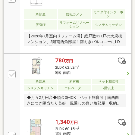
モニタ付インターホ
角部屋
防犯カメラ
ン
リフォームリノベー
所有権
システムキッチン
ション
【2026年7月室内リフォーム済】総戸数321戸の大規模
マンション、3階南西角部屋！南向きバルコニーにLDK
と洋室の2部屋が面した明るい2LDK。全室窓・収納豊
富で、公園徒歩2分と子育て環境も良好♪
780
万円
2
2LDK 62.52m
8階 南西
角部屋
所有権
ペット相談可
システムキッチン
エレベーター
2階以上
◆月々2万円台◆頭金0円OK｜ペット飼育可｜南西向
きにつき陽当たり良好｜風通しの良い角部屋｜収納豊
富｜のどかな武庫川沿いマンション｜バス停徒歩3分
｜徒歩圏内に生活施設有り
1,340
万円
2
2LDK 60.15m
7階 南西