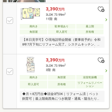
3,390
万円
2
3LDK 73.99m
11階 南
南向き
駐車場あり
最上階
角部屋
即入居可
所有権
【本日見学可】◇現地説明会開催（要事前予約）令和
8年7月下旬にリフォーム完了。システムキッチン、ユ
ニットバス、洗面化粧台、トイレ、建具がすべて新
調、クロス（壁紙）や床も全面張り替え済み。
3,390
万円
2
3LDK 73.99m
3階 南
南向き
角部屋
浴室乾燥機
リフォームリノベー
即入居可
所有権
ション
◆月々8万円台◆頭金0円OK｜リフォーム済｜ペット
飼育可｜最上階南西角につき眺望・通風・陽当たり良
好｜3面バルコニー｜LDK約18.6帖×カウンターキッチ
ン｜食洗器・浴乾完備｜JR「伊丹」駅徒歩3分