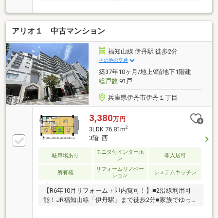
コニーで3WAYなのでお布団も干しやすいです■イズミ
ヤショッピングセンター徒歩約4分
アリオ１ 中古マンション
福知山線 伊丹駅 徒歩2分
その他の交通
築37年10ヶ月/地上9階地下1階建
総戸数
91戸
兵庫県伊丹市伊丹１丁目
3,380
万円
2
3LDK 76.81m
3階 西
モニタ付インターホ
駐車場あり
即入居可
ン
リフォームリノベー
所有権
システムキッチン
ション
【R6年10月リフォーム＋即内覧可！】■2沿線利用可
能！JR福知山線「伊丹駅」まで徒歩2分■家族でゆった
り過ごせる和室付き3LDK■食器洗浄乾燥機を備えた便