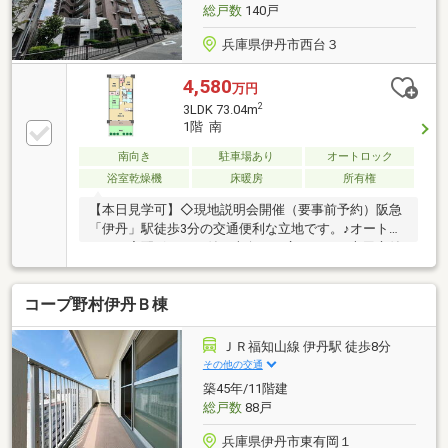
総戸数
140戸
兵庫県伊丹市西台３
4,580
万円
2
3LDK 73.04m
1階 南
南向き
駐車場あり
オートロック
浴室乾燥機
床暖房
所有権
【本日見学可】◇現地説明会開催（要事前予約）阪急
「伊丹」駅徒歩3分の交通便利な立地です。♪オートロ
ック・宅配ボックス付。南向きの広々とした専用庭付
きの物件です。床暖房や浴室乾燥機など住宅設備も充
実！
コープ野村伊丹Ｂ棟
ＪＲ福知山線 伊丹駅 徒歩8分
その他の交通
築45年/11階建
総戸数
88戸
兵庫県伊丹市東有岡１