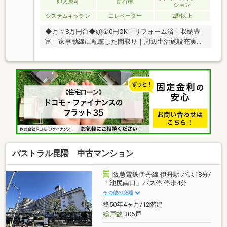
即入居可
所有権
ション
システムキッチン
エレベーター
2階以上
◆月々8万円台◆頭金0円OK｜リフォーム済｜収納豊
富｜家事動線に配慮した間取り｜周辺生活施設充実｜
JR・阪急の2沿線利用可能
パストラル昆陽 中古マンション
阪急電鉄伊丹線 伊丹駅 バス18分/
「池尻南口」バス停 停歩4分
その他の交通
築50年4ヶ月/12階建
総戸数
306戸