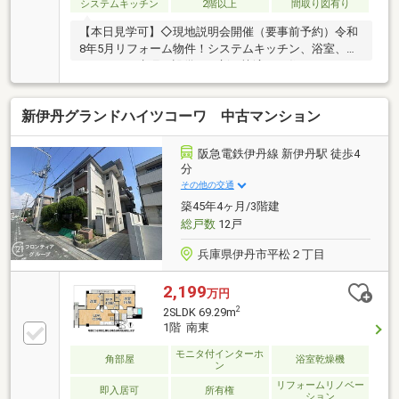
システムキッチン
2階以上
間取り図有り
【本日見学可】◇現地説明会開催（要事前予約）令和
8年5月リフォーム物件！システムキッチン、浴室、ト
イレなどの水廻り設備を一新、快適にお住まいいただ
けます♪16帖のLDKは二面バルコニーで、通風良好！
新伊丹グランドハイツコーワ 中古マンション
阪急電鉄伊丹線 新伊丹駅 徒歩4
分
その他の交通
築45年4ヶ月/3階建
総戸数
12戸
兵庫県伊丹市平松２丁目
2,199
万円
2
2SLDK 69.29m
1階 南東
モニタ付インターホ
角部屋
浴室乾燥機
ン
リフォームリノベー
即入居可
所有権
ション