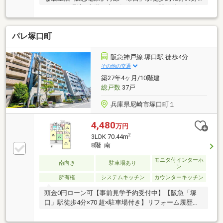
アクセス環境■上階の音が気にならない開放的な住戸■
全室収納やトランクルームなど収納豊富
パレ塚口町
阪急神戸線 塚口駅 徒歩4分
その他の交通
築27年4ヶ月/10階建
総戸数
37戸
兵庫県尼崎市塚口町１
4,480
万円
2
3LDK 70.44m
8階 南
モニタ付インターホ
南向き
駐車場あり
ン
所有権
システムキッチン
カウンターキッチン
頭金0円ローン可【事前見学予約受付中】【阪急「塚
口」駅徒歩4分×70 超×駐車場付き】リフォーム履歴あ
りの3LDK。