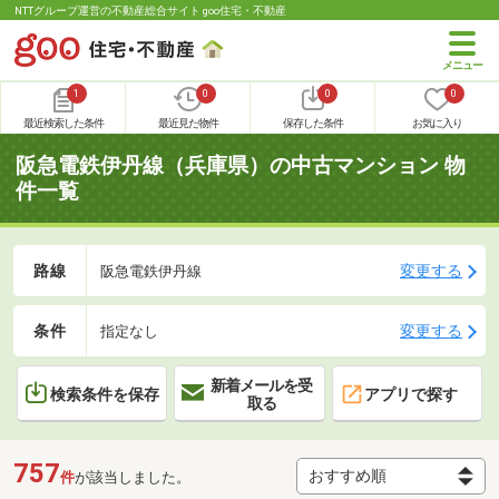
NTTグループ運営の不動産総合サイト goo住宅・不動産
1
0
0
0
最近検索した条件
最近見た物件
保存した条件
お気に入り
阪急電鉄伊丹線（兵庫県）の中古マンション 物
件一覧
路線
変更する
阪急電鉄伊丹線
条件
変更する
指定なし
新着メールを受
検索条件を保存
アプリで探す
取る
757
件
が該当しました。