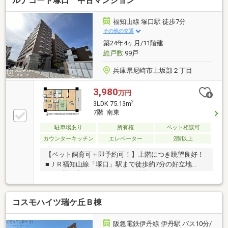
ルナコート塚口 中古マンション
福知山線 塚口駅 徒歩7分
その他の交通
築24年4ヶ月/11階建
総戸数
99戸
兵庫県尼崎市上坂部２丁目
3,980
万円
2
3LDK 75.13m
7階 南東
駐車場あり
所有権
ペット相談可
カウンターキッチン
エレベーター
2階以上
【ペット飼育可＋即予約可！】上階につき眺望良好！
■ＪＲ福知山線「塚口」駅まで徒歩約7分の好立地
■17.6帖の広々としたＬＤＫが魅力
コスモハイツ瑞ケ丘Ｂ棟
阪急電鉄伊丹線 伊丹駅 バス10分/