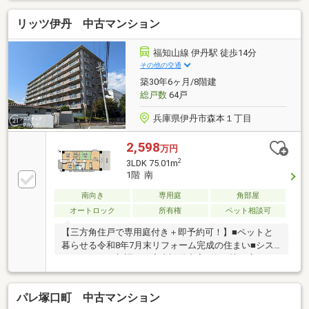
リッツ伊丹 中古マンション
福知山線 伊丹駅 徒歩14分
その他の交通
築30年6ヶ月/8階建
総戸数
64戸
兵庫県伊丹市森本１丁目
2,598
万円
2
3LDK 75.01m
1階 南
南向き
専用庭
角部屋
オートロック
所有権
ペット相談可
【三方角住戸で専用庭付き＋即予約可！】■ペットと
暮らせる令和8年7月末リフォーム完成の住まい■シス
テムキッチン新調など室内設備充実■約15帖の広々と
したLDKでゆとりある暮らしを実現
パレ塚口町 中古マンション