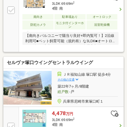
2
3LDK 69.69m
4階 南
南向き
駐車場あり
オートロック
モニタ付インターホ
防犯カメラ
浴室乾燥機
ン
【南向きバルコニーで陽当り良好+即内覧可！】2沿線
利用可■ペット飼育可能（規約有）な3LDK■オートロ
ック付きの安心したセキュリティ■全居室収納やトラ
ンクルームなど収納スペースも豊富
セルヴァ塚口ウイングセントラルウイング
ＪＲ福知山線 塚口駅 徒歩4分
その他の交通
築22年7ヶ月/8階建
総戸数
-戸
兵庫県尼崎市東塚口町１
4,478
万円
2
3LDK 69.69m
4階 南