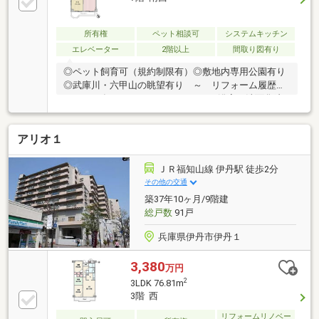
所有権
ペット相談可
システムキッチン
エレベーター
2階以上
間取り図有り
◎ペット飼育可（規約制限有）◎敷地内専用公園有り
◎武庫川・六甲山の眺望有り ～ リフォーム履歴有
り（2023年6月） ～ ・キッチン、浴室、洗面化粧
台、トイレ交換 ・玄関収納新設 ・全室クロス貼
替 ・フロアタイル ・CF張替 ・建具交換 ・防水
アリオ１
パン交換 ・インターホン交換
ＪＲ福知山線 伊丹駅 徒歩2分
その他の交通
築37年10ヶ月/9階建
総戸数
91戸
兵庫県伊丹市伊丹１
3,380
万円
2
3LDK 76.81m
3階 西
リフォームリノベー