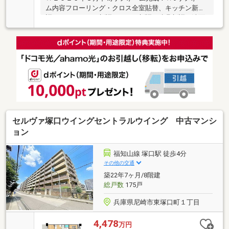
ム内容フローリング・クロス全室貼替、キッチン新
調、ユニットバス新調、トイレ新調、建具新調、洗面
化粧台新調、洗濯パン新調、給湯器交換、ハウスクリ
ーニング等●南西向きバルコニー●３LDK ７１．７０
㎡●各居室に収納あり！♪お気軽にお問い合わせくださ
い♪
セルヴァ塚口ウイングセントラルウイング 中古マンシ
ョン
福知山線 塚口駅 徒歩4分
その他の交通
築22年7ヶ月/8階建
総戸数
175戸
兵庫県尼崎市東塚口町１丁目
4,478
万円