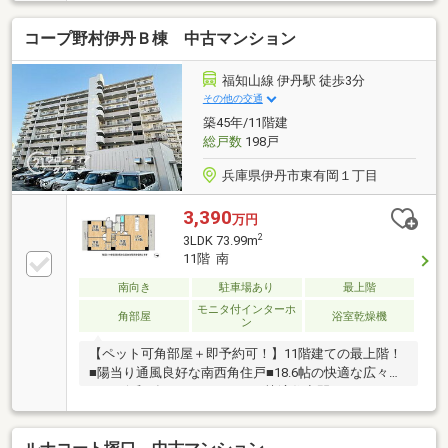
利なシステムキッチン完備
コープ野村伊丹Ｂ棟 中古マンション
福知山線 伊丹駅 徒歩3分
その他の交通
築45年/11階建
総戸数
198戸
兵庫県伊丹市東有岡１丁目
3,390
万円
2
3LDK 73.99m
11階 南
南向き
駐車場あり
最上階
モニタ付インターホ
角部屋
浴室乾燥機
ン
【ペット可角部屋＋即予約可！】11階建ての最上階！
■陽当り通風良好な南西角住戸■18.6帖の快適な広々
LDK■令和8年7月リフォームの快適住空間