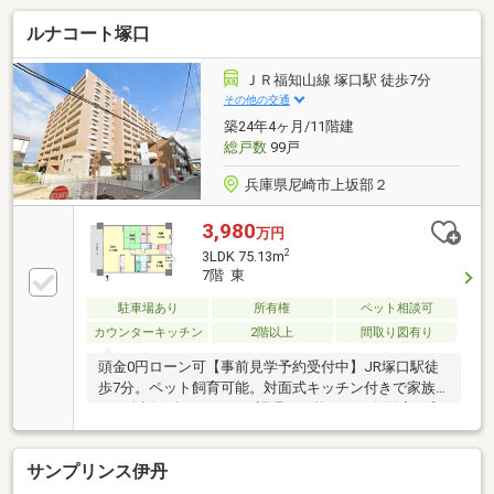
ルナコート塚口
ＪＲ福知山線 塚口駅 徒歩7分
その他の交通
築24年4ヶ月/11階建
総戸数
99戸
兵庫県尼崎市上坂部２
3,980
万円
2
3LDK 75.13m
7階 東
駐車場あり
所有権
ペット相談可
カウンターキッチン
2階以上
間取り図有り
頭金0円ローン可【事前見学予約受付中】JR塚口駅徒
歩7分。ペット飼育可能。対面式キッチン付きで家族
との会話を楽しみながら調理が可能です。各洋室や和
室にクローゼットや押入れがあり、収納スペース豊富
です。
サンプリンス伊丹