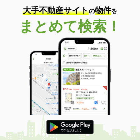
大手不動産サイト
物件
の
を
まとめて検索！