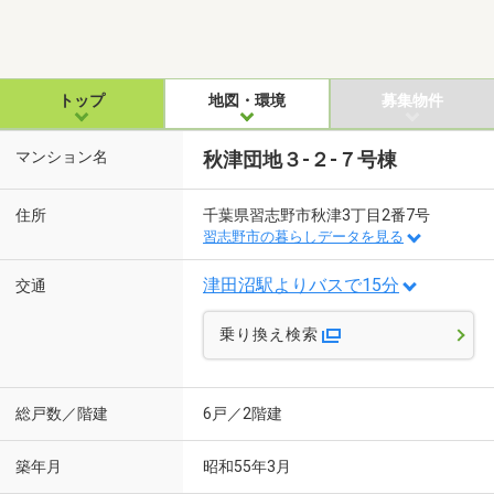
トップ
地図・環境
募集物件
マンション名
秋津団地３-２-７号棟
住所
千葉県習志野市秋津3丁目2番7号
習志野市の暮らしデータを見る
津田沼駅よりバスで15分
交通
乗り換え検索
総戸数／階建
6戸／2階建
築年月
昭和55年3月