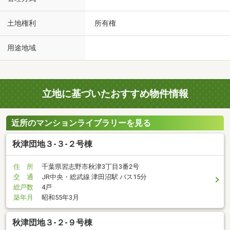
土地権利
所有権
用途地域
立地に基づいたおすすめ物件情報
近所のマンションライブラリーを見る
秋津団地３-３-２号棟
住 所
千葉県習志野市秋津3丁目3番2号
交 通
JR中央・総武線 津田沼駅 バス15分
総戸数
4戸
築年月
昭和55年3月
秋津団地３-２-９号棟