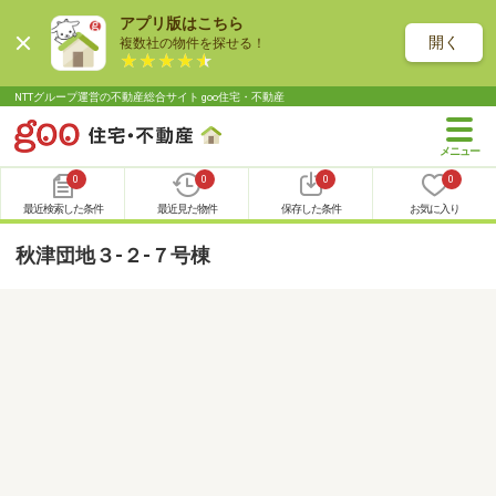
アプリ版はこちら
開く
複数社の物件を探せる！
NTTグループ運営の不動産総合サイト goo住宅・不動産
0
0
0
0
最近検索した条件
最近見た物件
保存した条件
お気に入り
秋津団地３-２-７号棟