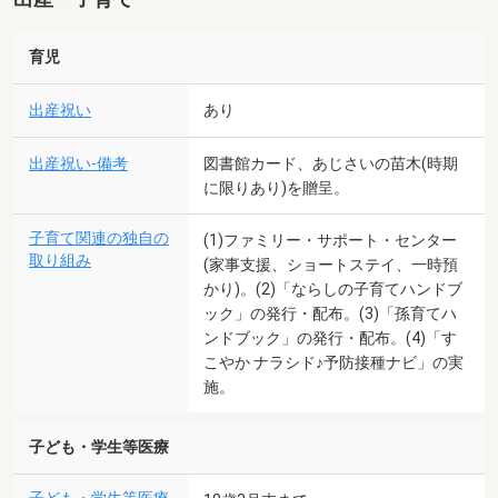
育児
出産祝い
あり
出産祝い-備考
図書館カード、あじさいの苗木(時期
に限りあり)を贈呈。
子育て関連の独自の
(1)ファミリー・サポート・センター
取り組み
(家事支援、ショートステイ、一時預
かり)。(2)「ならしの子育てハンドブ
ック」の発行・配布。(3)「孫育てハ
ンドブック」の発行・配布。(4)「す
こやか ナラシド♪予防接種ナビ」の実
施。
子ども・学生等医療