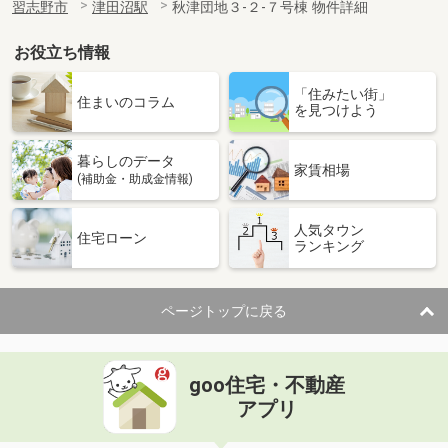
習志野市
津田沼駅
秋津団地３-２-７号棟 物件詳細
お役立ち情報
「住みたい街」
住まいのコラム
を見つけよう
暮らしのデータ
家賃相場
(補助金・助成金情報)
人気タウン
住宅ローン
ランキング
ページトップに戻る
goo住宅・不動産
アプリ