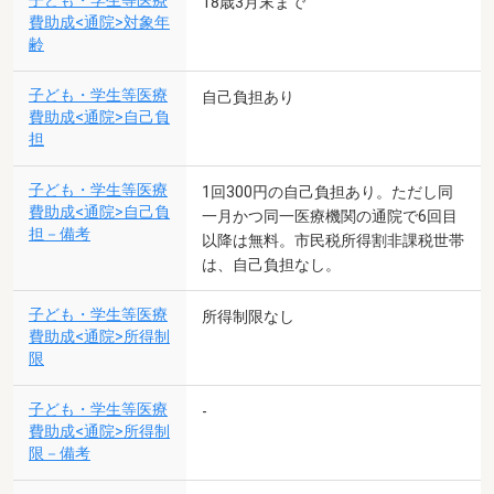
子ども・学生等医療
18歳3月末まで
費助成<通院>対象年
齢
子ども・学生等医療
自己負担あり
費助成<通院>自己負
担
子ども・学生等医療
1回300円の自己負担あり。ただし同
費助成<通院>自己負
一月かつ同一医療機関の通院で6回目
担－備考
以降は無料。市民税所得割非課税世帯
は、自己負担なし。
子ども・学生等医療
所得制限なし
費助成<通院>所得制
限
子ども・学生等医療
-
費助成<通院>所得制
限－備考