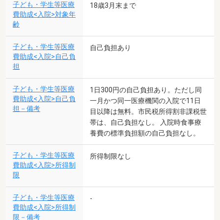
子ども・学生等医療
18歳3月末まで
費助成<入院>対象年
齢
子ども・学生等医療
自己負担あり
費助成<入院>自己負
担
子ども・学生等医療
1日300円の自己負担あり。ただし同
費助成<入院>自己負
一月かつ同一医療機関の入院で11日
担－備考
目以降は無料。市民税所得割非課税世
帯は、自己負担なし。 入院時食事療
養費の標準負担額の自己負担なし。
子ども・学生等医療
所得制限なし
費助成<入院>所得制
限
子ども・学生等医療
-
費助成<入院>所得制
限－備考