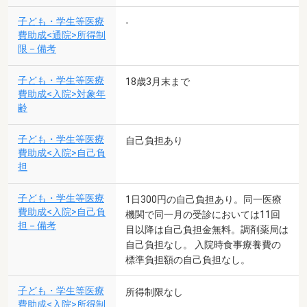
子ども・学生等医療
-
費助成<通院>所得制
限－備考
子ども・学生等医療
18歳3月末まで
費助成<入院>対象年
齢
子ども・学生等医療
自己負担あり
費助成<入院>自己負
担
子ども・学生等医療
1日300円の自己負担あり。同一医療
費助成<入院>自己負
機関で同一月の受診においては11回
担－備考
目以降は自己負担金無料。調剤薬局は
自己負担なし。 入院時食事療養費の
標準負担額の自己負担なし。
子ども・学生等医療
所得制限なし
費助成<入院>所得制