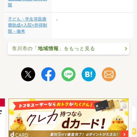
限
子ども・学生等医療
-
費助成<入院>所得制
限－備考
市川市の「
地域情報
」をもっと見る