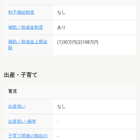
利子補給制度
なし
補助／助成金制度
あり
補助／助成金上限金
(1)30万円(2)108万円
額
出産・子育て
育児
出産祝い
なし
出産祝い-備考
-
子育て関連の独自の
-