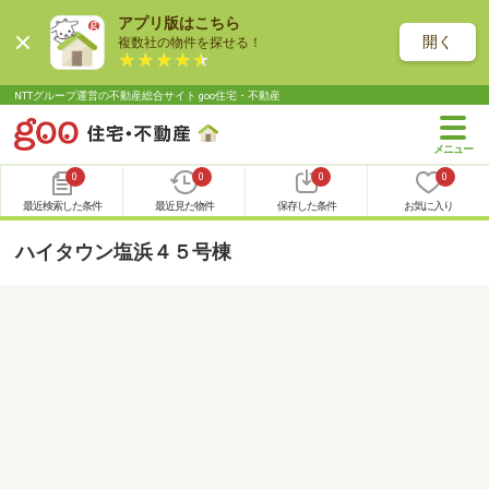
アプリ版はこちら
開く
複数社の物件を探せる！
NTTグループ運営の不動産総合サイト goo住宅・不動産
0
0
0
0
最近検索した条件
最近見た物件
保存した条件
お気に入り
ハイタウン塩浜４５号棟