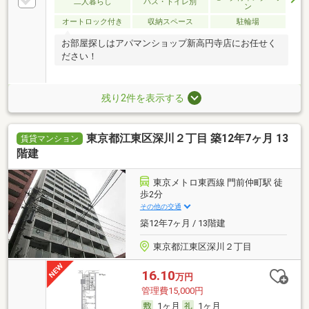
二人暮らし
バス・トイレ別
ン
オートロック付き
収納スペース
駐輪場
お部屋探しはアパマンショップ新高円寺店にお任せく
ださい！
残り2件を表示する
東京都江東区深川２丁目 築12年7ヶ月 13
賃貸マンション
階建
東京メトロ東西線 門前仲町駅 徒
歩2分
その他の交通
築12年7ヶ月 / 13階建
東京都江東区深川２丁目
16.10
万円
管理費15,000円
1ヶ月
1ヶ月