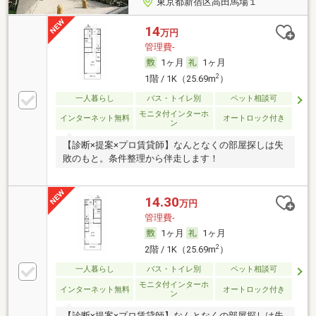
東京都新宿区高田馬場１
14
万円
管理費-
1ヶ月
1ヶ月
2
1階 / 1K（25.69m
）
一人暮らし
バス・トイレ別
ペット相談可
モニタ付インターホ
インターネット無料
オートロック付き
ン
【診断×提案×プロ賃貸師】なんとなくの部屋探しは失
敗のもと。条件整理から伴走します！
14.30
万円
管理費-
1ヶ月
1ヶ月
2
2階 / 1K（25.69m
）
一人暮らし
バス・トイレ別
ペット相談可
モニタ付インターホ
インターネット無料
オートロック付き
ン
【診断×提案×プロ賃貸師】なんとなくの部屋探しは失