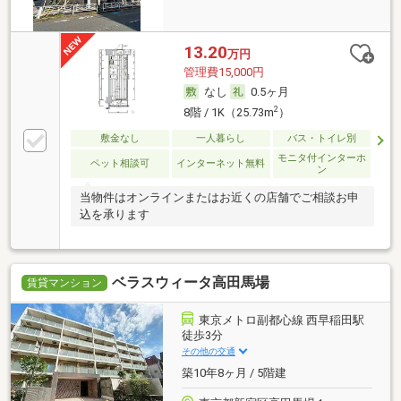
13.20
万円
管理費15,000円
なし
0.5ヶ月
2
8階 / 1K（25.73m
）
敷金なし
一人暮らし
バス・トイレ別
モニタ付インターホ
ペット相談可
インターネット無料
ン
当物件はオンラインまたはお近くの店舗でご相談お申
込を承ります
ベラスウィータ高田馬場
賃貸マンション
東京メトロ副都心線 西早稲田駅
徒歩3分
その他の交通
築10年8ヶ月 / 5階建