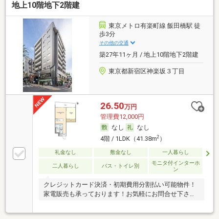
地上10階地下2階建
東京メトロ有楽町線 飯田橋駅 徒
歩3分
その他の交通
築27年11ヶ月 / 地上10階地下2階建
東京都新宿区神楽坂３丁目
26.50
万円
管理費12,000円
なし
なし
2
4階 / 1LDK（41.38m
）
礼金なし
敷金なし
一人暮らし
モニタ付インターホ
二人暮らし
バス・トイレ別
ン
クレジットカード決済・初期費用分割払い可能物件！
家電販売も承っております！お気軽にお問合せ下さ
い！