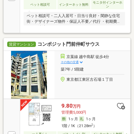
モニタ付インターホ
ペット相談可
インターネット無料
ン
ペット相談可・二人入居可・日当り良好・閑静な住宅
街・デザイナーズ物件・保証人不要／代行 ・初期費用
カード決済可
コンポジット門前仲町サウス
賃貸マンション
京葉線 越中島駅 徒歩4分
その他の交通
築7年 / 5階建
東京都江東区古石場１丁目
9.80
万円
管理費5,000円
1ヶ月
1ヶ月
2
1階 / 1K（21.28m
）