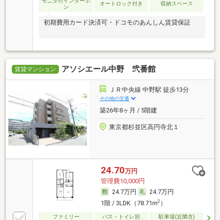
モニタ付インターホ
オートロック付き
収納スペース
ン
初期費用カード決済可・ドコモのあんしん賃貸保証
アソシエール中野 弐番館
賃貸マンション
ＪＲ中央線 中野駅 徒歩13分
その他の交通
築26年8ヶ月 / 5階建
東京都杉並区高円寺北１
24.70
万円
管理費10,000円
24.7万円
24.7万円
2
1階 / 3LDK（78.71m
）
ファミリー
バス・トイレ別
駐車場(近隣含)