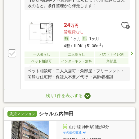
敗のもと。条件整理から伴走します！
24
万円
管理費なし
1ヶ月
1ヶ月
2
4階 / 1LDK（51.38m
）
一人暮らし
二人暮らし
バス・トイレ別
ペット相談可
インターネット無料
角部屋
ペット相談可・二人入居可・角部屋・フリーレント・
閑静な住宅街・保証人不要／代行 ・高齢者相談
残り1件を表示する
シャルム内神田
賃貸マンション
山手線 神田駅 徒歩3分
その他の交通