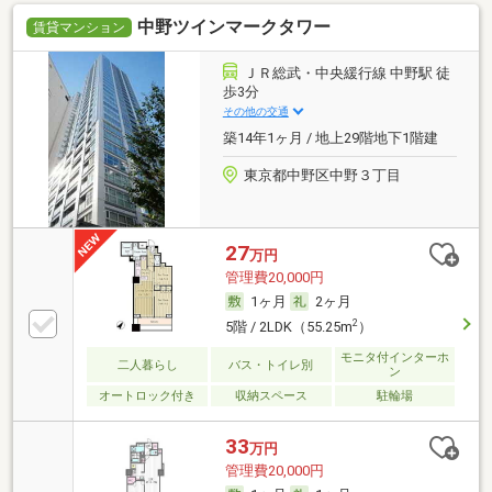
中野ツインマークタワー
賃貸マンション
ＪＲ総武・中央緩行線 中野駅 徒
歩3分
その他の交通
築14年1ヶ月 / 地上29階地下1階建
東京都中野区中野３丁目
27
万円
管理費20,000円
1ヶ月
2ヶ月
2
5階 / 2LDK（55.25m
）
モニタ付インターホ
二人暮らし
バス・トイレ別
ン
オートロック付き
収納スペース
駐輪場
33
万円
管理費20,000円