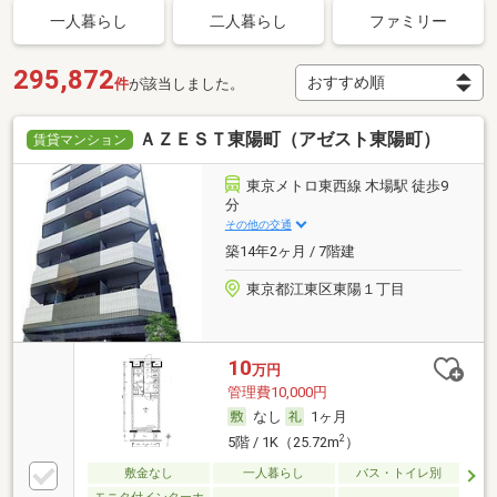
一人暮らし
二人暮らし
ファミリー
295,872
件
が該当しました。
ＡＺＥＳＴ東陽町（アゼスト東陽町）
賃貸マンション
東京メトロ東西線 木場駅 徒歩9
分
その他の交通
築14年2ヶ月 / 7階建
東京都江東区東陽１丁目
10
万円
管理費10,000円
なし
1ヶ月
2
5階 / 1K（25.72m
）
敷金なし
一人暮らし
バス・トイレ別