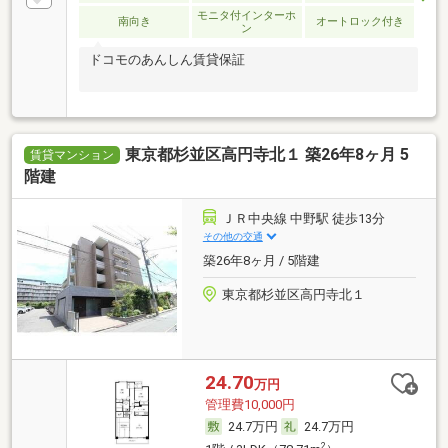
モニタ付インターホ
南向き
オートロック付き
ン
ドコモのあんしん賃貸保証
東京都杉並区高円寺北１ 築26年8ヶ月 5
賃貸マンション
階建
ＪＲ中央線 中野駅 徒歩13分
その他の交通
築26年8ヶ月 / 5階建
東京都杉並区高円寺北１
24.70
万円
管理費10,000円
24.7万円
24.7万円
2