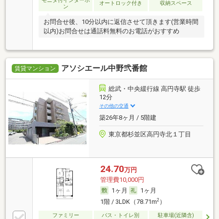
モニタ付インターホ
オートロック付き
収納スペース
ン
お問合せ後、10分以内に返信させて頂きます(営業時間
以内)お問合せは通話料無料のお電話がおすすめ
アソシエール中野弐番館
賃貸マンション
総武・中央緩行線 高円寺駅 徒歩
12分
その他の交通
築26年8ヶ月 / 5階建
東京都杉並区高円寺北１丁目
24.70
万円
管理費10,000円
1ヶ月
1ヶ月
2
1階 / 3LDK（78.71m
）
ファミリー
バス・トイレ別
駐車場(近隣含)