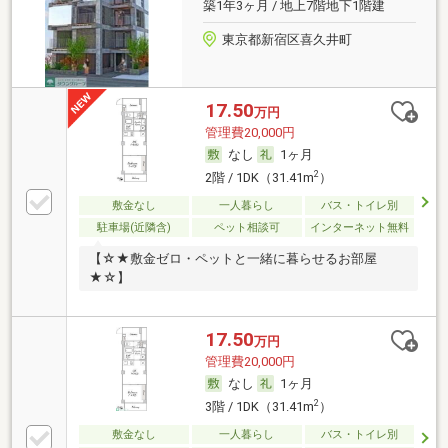
築1年3ヶ月 / 地上7階地下1階建
東京都新宿区喜久井町
17.50
万円
管理費20,000円
なし
1ヶ月
2
2階 / 1DK（31.41m
）
敷金なし
一人暮らし
バス・トイレ別
駐車場(近隣含)
ペット相談可
インターネット無料
【☆★敷金ゼロ・ペットと一緒に暮らせるお部屋
★☆】
17.50
万円
管理費20,000円
なし
1ヶ月
2
3階 / 1DK（31.41m
）
敷金なし
一人暮らし
バス・トイレ別