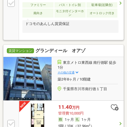
ファミリー
バス・トイレ別
駐車場(近隣含)
モニタ付インターホ
南向き
オートロック付き
ン
ドコモのあんしん賃貸保証
グランディール オアゾ
賃貸マンション
東京メトロ東西線 南行徳駅 徒歩
1分
その他の交通
築2年8ヶ月 / 10階建
千葉県市川市南行徳１丁目
11.40
万円
管理費10,000円
1ヶ月
1ヶ月
2
5階 / 1DK（32.96m
）