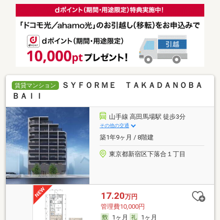
ＳＹＦＯＲＭＥ ＴＡＫＡＤＡＮＯＢＡ
賃貸マンション
ＢＡＩＩ
山手線 高田馬場駅 徒歩3分
その他の交通
築1年9ヶ月 / 8階建
東京都新宿区下落合１丁目
17.20
万円
管理費10,000円
1ヶ月
1ヶ月