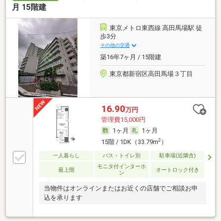
月 15階建
東京メトロ東西線 高田馬場駅 徒
歩3分
その他の交通
築16年7ヶ月 / 15階建
東京都新宿区高田馬場３丁目
16.90
万円
管理費15,000円
1ヶ月
1ヶ月
2
15階 / 1DK（33.79m
）
一人暮らし
バス・トイレ別
駐車場(近隣含)
モニタ付インターホ
最上階
オートロック付き
ン
当物件はオンラインまたはお近くの店舗でご相談お申
込を承ります