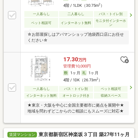
2
4階 / 1LDK（30.75m
）
一人暮らし
二人暮らし
バス・トイレ別
モニタ付インターホ
ペット相談可
インターネット無料
ン
☆お部屋探しはアパマンショップ池袋西口店にお任せ
ください☆
17.30
万円
管理費10,000円
1ヶ月
1ヶ月
2
4階 / 1DK（26.73m
）
一人暮らし
バス・トイレ別
ペット相談可
インターネット無料
オートロック付き
収納スペース
★東京・大阪を中心に全国主要都市に拠点を展開中★
地域を問わずどこからのご相談にもスムーズに対応★
東京都新宿区神楽坂３丁目 築27年11ヶ月
賃貸マンション