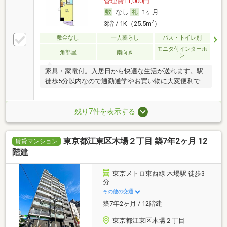
管理費11,000円
なし
1ヶ月
2
3階 / 1K（25.5m
）
敷金なし
一人暮らし
バス・トイレ別
モニタ付インターホ
角部屋
南向き
ン
家具・家電付。入居日から快適な生活が送れます。駅
徒歩5分以内なので通勤通学やお買い物に大変便利で
す。
残り7件を表示する
東京都江東区木場２丁目 築7年2ヶ月 12
賃貸マンション
階建
東京メトロ東西線 木場駅 徒歩3
分
その他の交通
築7年2ヶ月 / 12階建
東京都江東区木場２丁目