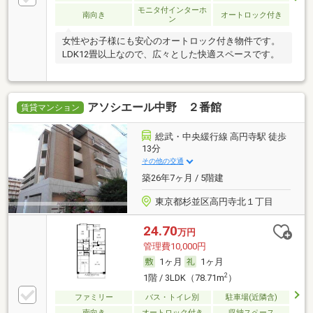
モニタ付インターホ
南向き
オートロック付き
ン
女性やお子様にも安心のオートロック付き物件です。
LDK12畳以上なので、広々とした快適スペースです。
アソシエール中野 ２番館
賃貸マンション
総武・中央緩行線 高円寺駅 徒歩
13分
その他の交通
築26年7ヶ月 / 5階建
東京都杉並区高円寺北１丁目
24.70
万円
管理費10,000円
1ヶ月
1ヶ月
2
1階 / 3LDK（78.71m
）
ファミリー
バス・トイレ別
駐車場(近隣含)
南向き
オートロック付き
収納スペース