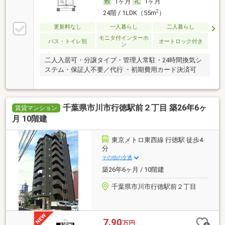
1ヶ月
1ヶ月
2
24階 / 1LDK（55m
）
更新料なし
一人暮らし
二人暮らし
モニタ付インターホ
バス・トイレ別
オートロック付き
ン
二人入居可・分譲タイプ・管理人常駐・24時間換気シ
ステム・保証人不要／代行 ・初期費用カード決済可
千葉県市川市行徳駅前２丁目 築26年6ヶ
賃貸マンション
月 10階建
東京メトロ東西線 行徳駅 徒歩4
分
その他の交通
築26年6ヶ月 / 10階建
千葉県市川市行徳駅前２丁目
7.90
万円