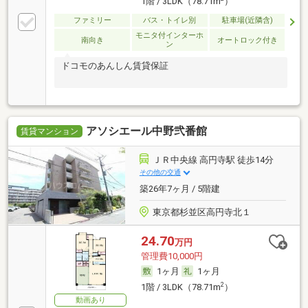
1階 / 3LDK（78.71m
）
ファミリー
バス・トイレ別
駐車場(近隣含)
モニタ付インターホ
南向き
オートロック付き
ン
ドコモのあんしん賃貸保証
アソシエール中野弐番館
賃貸マンション
ＪＲ中央線 高円寺駅 徒歩14分
その他の交通
築26年7ヶ月 / 5階建
東京都杉並区高円寺北１
24.70
万円
管理費10,000円
1ヶ月
1ヶ月
2
1階 / 3LDK（78.71m
）
動画あり