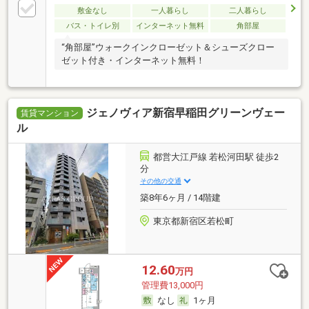
敷金なし
一人暮らし
二人暮らし
バス・トイレ別
インターネット無料
角部屋
“角部屋”ウォークインクローゼット＆シューズクロー
ゼット付き・インターネット無料！
ジェノヴィア新宿早稲田グリーンヴェー
賃貸マンション
ル
都営大江戸線 若松河田駅 徒歩2
分
その他の交通
築8年6ヶ月 / 14階建
東京都新宿区若松町
12.60
万円
管理費13,000円
なし
1ヶ月