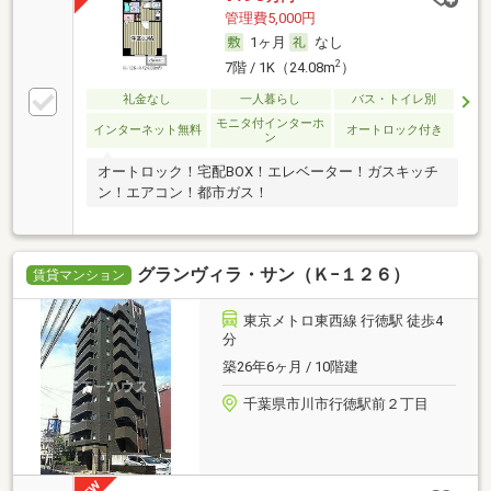
管理費5,000円
1ヶ月
なし
2
7階 / 1K（24.08m
）
礼金なし
一人暮らし
バス・トイレ別
モニタ付インターホ
インターネット無料
オートロック付き
ン
オートロック！宅配BOX！エレベーター！ガスキッチ
ン！エアコン！都市ガス！
グランヴィラ・サン（Ｋ−１２６）
賃貸マンション
東京メトロ東西線 行徳駅 徒歩4
分
築26年6ヶ月 / 10階建
千葉県市川市行徳駅前２丁目