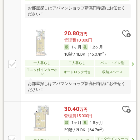
お部屋探しはアパマンショップ新高円寺店にお任せく
ださい！
20.80
万円
管理費10,000円
1ヶ月
1.2ヶ月
2
10階 / 1LDK（46.07m
）
一人暮らし
二人暮らし
バス・トイレ別
モニタ付インターホ
オートロック付き
収納スペース
ン
お部屋探しはアパマンショップ新高円寺店にお任せく
ださい！
30.40
万円
管理費15,000円
1ヶ月
1.5ヶ月
2
29階 / 2LDK（64.7m
）
モニタ付インターホ