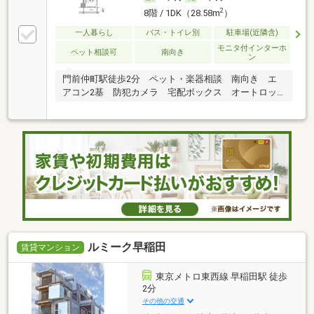
2
8階 / 1DK（28.58m
）
一人暮らし
バス・トイレ別
駐車場(近隣含)
モニタ付インターホ
ペット相談可
南向き
ン
門前仲町駅徒歩2分 ペット・楽器相談 南向き エ
アコン2基 防犯カメラ 宅配ボックス オートロッ
ク
ルミーク早稲田
賃貸マンション
東京メトロ東西線 早稲田駅 徒歩
2分
その他の交通