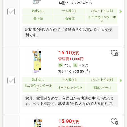
2
14階 / 1K（25.57m
）
敷金なし
一人暮らし
バス・トイレ別
モニタ付インターホ
最上階
角部屋
ン
駅徒歩5分以内なので、通勤通学やお買い物に大変便
利です。
16.10
万円
管理費11,000円
なし
1ヶ月
2
7階 / 1K（25.59m
）
敷金なし
一人暮らし
バス・トイレ別
モニタ付インターホ
オートロック付き
収納スペース
ン
家具、家電付なので、入居日から快適な生活が送れま
す。ペット相談可。駅徒歩5分以内なので大変便利で
す。
15.90
万円