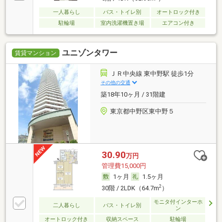
一人暮らし
バス・トイレ別
オートロック付き
駐輪場
室内洗濯機置き場
エアコン付き
ユニゾンタワー
賃貸マンション
ＪＲ中央線 東中野駅 徒歩1分
その他の交通
築18年10ヶ月 / 31階建
東京都中野区東中野５
30.90
万円
管理費15,000円
1ヶ月
1.5ヶ月
2
30階 / 2LDK（64.7m
）
モニタ付インターホ
二人暮らし
バス・トイレ別
ン
オートロック付き
収納スペース
駐輪場