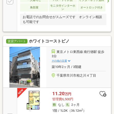
一人暮らし
バス・トイレ別
インターネット無料
モニタ付インターホ
角部屋
オートロック付き
ン
お電話でのお問合せがスムーズです オンライン相談
も可能です
ホワイトコーストピノ
賃貸アパート
東京メトロ東西線 南行徳駅 徒歩
3分
その他の交通
築10年2ヶ月 / 3階建
千葉県市川市相之川４丁目
11.20
万円
管理費6,500円
なし
2ヶ月
2
1階 / 1LDK（36.12m
）