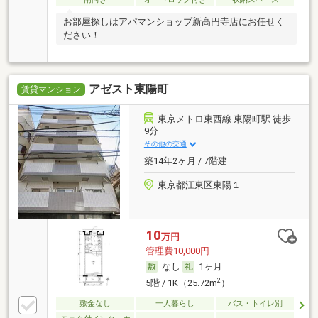
お部屋探しはアパマンショップ新高円寺店にお任せく
ださい！
アゼスト東陽町
賃貸マンション
東京メトロ東西線 東陽町駅 徒歩
9分
その他の交通
築14年2ヶ月 / 7階建
東京都江東区東陽１
10
万円
管理費10,000円
なし
1ヶ月
2
5階 / 1K（25.72m
）
敷金なし
一人暮らし
バス・トイレ別