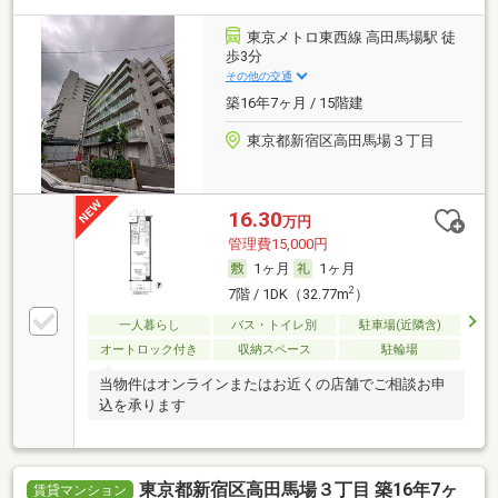
東京メトロ東西線 高田馬場駅 徒
歩3分
その他の交通
築16年7ヶ月 / 15階建
東京都新宿区高田馬場３丁目
16.30
万円
管理費15,000円
1ヶ月
1ヶ月
2
7階 / 1DK（32.77m
）
一人暮らし
バス・トイレ別
駐車場(近隣含)
オートロック付き
収納スペース
駐輪場
当物件はオンラインまたはお近くの店舗でご相談お申
込を承ります
東京都新宿区高田馬場３丁目 築16年7ヶ
賃貸マンション