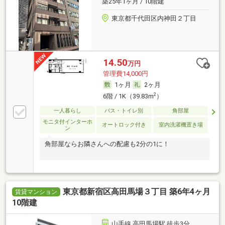
築25年1ヶ月 / 10階建
東京都千代田区内神田２丁目
14.50
万円
管理費14,000円
1ヶ月
2ヶ月
2
6階 / 1K（39.83m
）
一人暮らし
バス・トイレ別
角部屋
モニタ付インターホ
オートロック付き
室内洗濯機置き場
ン
角部屋ならお隣さんへの配慮も2分の1に！
東京都新宿区高田馬場３丁目 築6年4ヶ月
賃貸マンション
10階建
山手線 高田馬場駅 徒歩3分