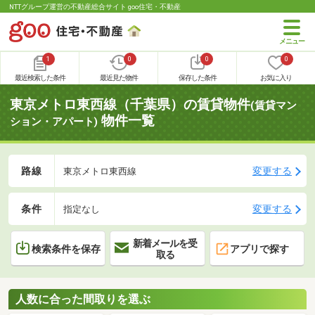
NTTグループ運営の不動産総合サイト goo住宅・不動産
1
0
0
0
最近検索した条件
最近見た物件
保存した条件
お気に入り
東京メトロ東西線（千葉県）の賃貸物件
(賃貸マン
物件一覧
ション・アパート)
路線
変更する
東京メトロ東西線
条件
変更する
指定なし
新着メールを受
検索条件を保存
アプリで探す
取る
人数に合った間取りを選ぶ