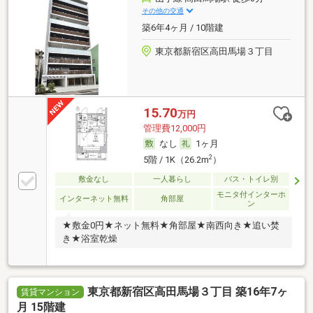
その他の交通
築6年4ヶ月 / 10階建
東京都新宿区高田馬場３丁目
15.70
万円
管理費12,000円
なし
1ヶ月
2
5階 / 1K（26.2m
）
敷金なし
一人暮らし
バス・トイレ別
モニタ付インターホ
インターネット無料
角部屋
ン
★敷金0円★ネット無料★角部屋★南西向き★追い焚
き★浴室乾燥
東京都新宿区高田馬場３丁目 築16年7ヶ
賃貸マンション
月 15階建