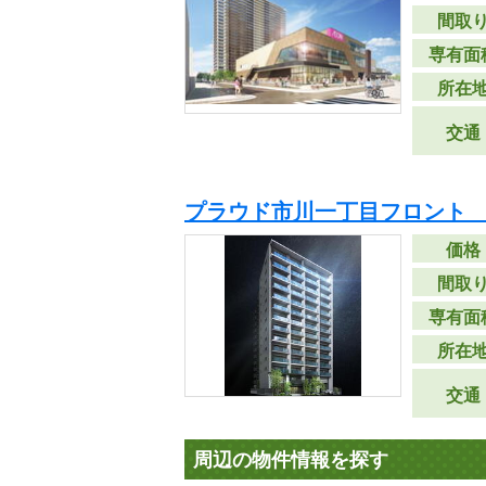
間取
専有面
所在
交通
プラウド市川一丁目フロント 
価格
間取
専有面
所在
交通
周辺の物件情報を探す