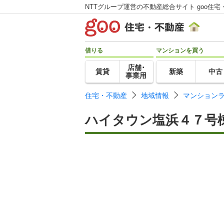
NTTグループ運営の不動産総合サイト goo住宅
借りる
マンションを買う
店舗･
賃貸
新築
中古
事業用
住宅・不動産
地域情報
マンション
ハイタウン塩浜４７号