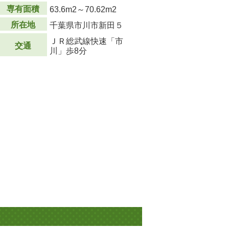
専有面積
63.6m
2
～70.62m
2
所在地
千葉県市川市新田５
ＪＲ総武線快速「市
交通
川」歩8分