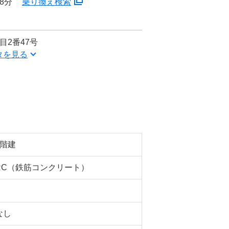
8分
乗り換え検索
目2番47号
タを見る
2階建
RC（鉄筋コンクリート）
なし