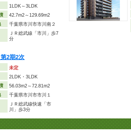
り
1LDK～3LDK
積
42.7m
2
～129.69m
2
地
千葉県市川市市川南２
ＪＲ総武線「市川」歩7
分
第2期2次
未定
り
2LDK・3LDK
積
56.03m
2
～72.81m
2
地
千葉県市川市市川１
ＪＲ総武線快速「市
川」歩3分