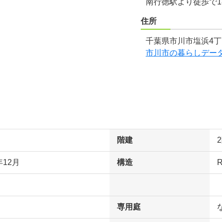
南行徳駅より徒歩で1
住所
千葉県市川市塩浜4丁
市川市の暮らしデー
階建
年12月
構造
専用庭