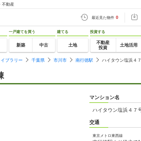
・不動産
0
最近見た物件
一戸建てを買う
建てる
投資する
不動産
新築
中古
土地
土地活用
投資
ライブラリー
千葉県
市川市
南行徳駅
ハイタウン塩浜４
棟
マンション名
ハイタウン塩浜４７
交通
東京メトロ東西線