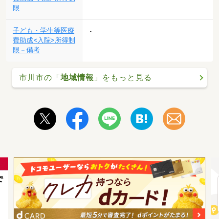
限
子ども・学生等医療
-
費助成<入院>所得制
限－備考
市川市の「
地域情報
」をもっと見る