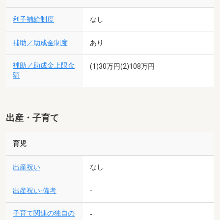
利子補給制度
なし
補助／助成金制度
あり
補助／助成金上限金
(1)30万円(2)108万円
額
出産・子育て
育児
出産祝い
なし
出産祝い-備考
-
子育て関連の独自の
-