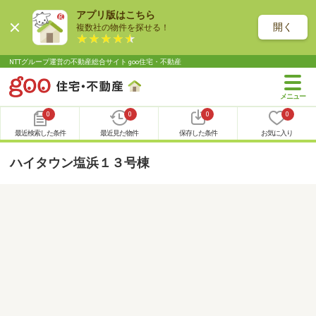
アプリ版はこちら
開く
複数社の物件を探せる！
NTTグループ運営の不動産総合サイト goo住宅・不動産
0
0
0
0
最近検索した条件
最近見た物件
保存した条件
お気に入り
ハイタウン塩浜１３号棟