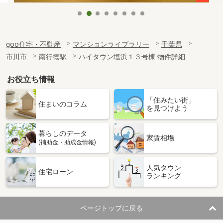
goo住宅・不動産
マンションライブラリー
千葉県
市川市
南行徳駅
ハイタウン塩浜１３号棟 物件詳細
お役立ち情報
「住みたい街」
住まいのコラム
を見つけよう
暮らしのデータ
家賃相場
(補助金・助成金情報)
人気タウン
住宅ローン
ランキング
ページトップに戻る