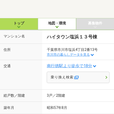
トップ
地図・環境
募集物件
マンション名
ハイタウン塩浜１３号棟
住所
千葉県市川市塩浜4丁目2番13号
市川市の暮らしデータを見る
南行徳駅より徒歩で18分
交通
乗り換え検索
総戸数／階建
3戸／2階建
築年月
昭和57年8月