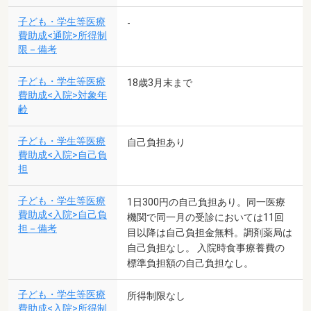
子ども・学生等医療
-
費助成<通院>所得制
限－備考
子ども・学生等医療
18歳3月末まで
費助成<入院>対象年
齢
子ども・学生等医療
自己負担あり
費助成<入院>自己負
担
子ども・学生等医療
1日300円の自己負担あり。同一医療
費助成<入院>自己負
機関で同一月の受診においては11回
担－備考
目以降は自己負担金無料。調剤薬局は
自己負担なし。 入院時食事療養費の
標準負担額の自己負担なし。
子ども・学生等医療
所得制限なし
費助成<入院>所得制