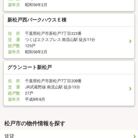
築年月
昭和56年2月
新松戸西パークハウスＥ棟
住 所
千葉県松戸市新松戸7丁目223番
交 通
つくばエクスプレス 南流山駅 徒歩11分
総戸数
129戸
築年月
昭和56年2月
グランコート新松戸
住 所
千葉県松戸市新松戸7丁目208番
交 通
JR武蔵野線 南流山駅 徒歩13分
総戸数
27戸
築年月
平成8年8月
松戸市の物件情報を探す
賃貸