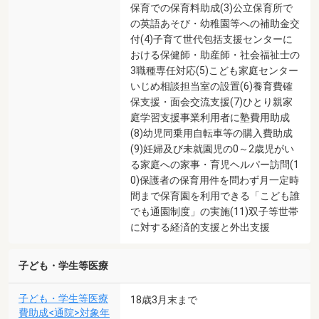
保育での保育料助成(3)公立保育所で
の英語あそび・幼稚園等への補助金交
付(4)子育て世代包括支援センターに
おける保健師・助産師・社会福祉士の
3職種専任対応(5)こども家庭センター
いじめ相談担当室の設置(6)養育費確
保支援・面会交流支援(7)ひとり親家
庭学習支援事業利用者に塾費用助成
(8)幼児同乗用自転車等の購入費助成
(9)妊婦及び未就園児の0～2歳児がい
る家庭への家事・育児ヘルパー訪問(1
0)保護者の保育用件を問わず月一定時
間まで保育園を利用できる「こども誰
でも通園制度」の実施(11)双子等世帯
に対する経済的支援と外出支援
子ども・学生等医療
子ども・学生等医療
18歳3月末まで
費助成<通院>対象年