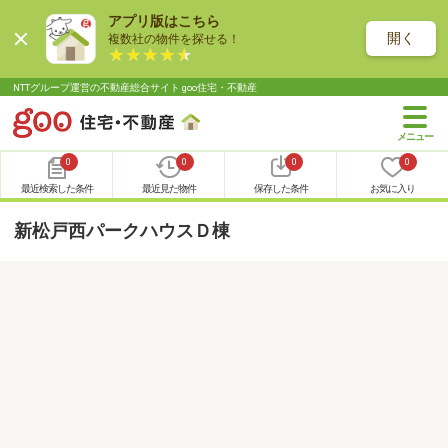
アプリ版はこちら
開く
複数社の物件を探せる！
NTTグループ運営の不動産総合サイト goo住宅・不動産
0
0
0
0
最近検索した条件
最近見た物件
保存した条件
お気に入り
新松戸西パークハウスＤ棟