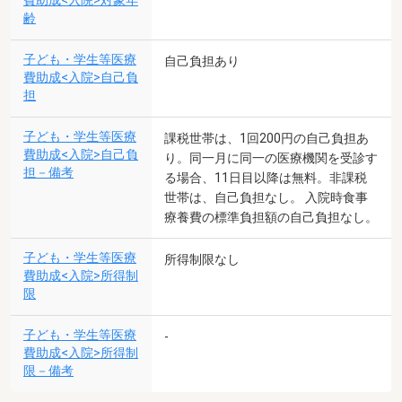
費助成<入院>対象年
齢
子ども・学生等医療
自己負担あり
費助成<入院>自己負
担
子ども・学生等医療
課税世帯は、1回200円の自己負担あ
費助成<入院>自己負
り。同一月に同一の医療機関を受診す
担－備考
る場合、11日目以降は無料。非課税
世帯は、自己負担なし。 入院時食事
療養費の標準負担額の自己負担なし。
子ども・学生等医療
所得制限なし
費助成<入院>所得制
限
子ども・学生等医療
-
費助成<入院>所得制
限－備考