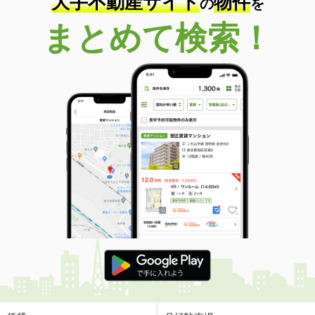
大手不動産サイト
物件
の
を
まとめて検索！