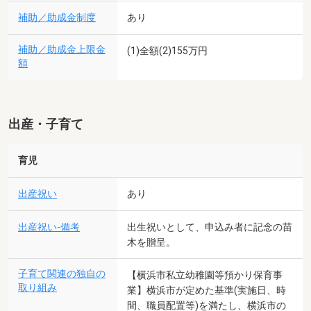
補助／助成金制度
あり
補助／助成金上限金
(1)全額(2)155万円
額
出産・子育て
育児
出産祝い
あり
出産祝い-備考
出生祝いとして、申込み者に記念の苗
木を贈呈。
子育て関連の独自の
【横浜市私立幼稚園等預かり保育事
取り組み
業】横浜市が定めた基準(実施日、時
間、職員配置等)を満たし、横浜市の