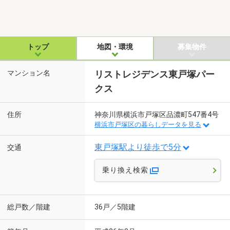
トップ
地図・環境
募集物件
マンション名
リストレジデンス東戸塚パー
クス
住所
神奈川県横浜市戸塚区品濃町547番4号
横浜市戸塚区の暮らしデータを見る
東戸塚駅より徒歩で5分
交通
乗り換え検索
総戸数／階建
36戸／5階建