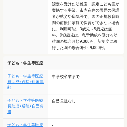
認定を受けた幼稚園・認定こども園が
実施する事業。市内在住の園児の保護
者が就労や病気等で、園の正規教育時
間の前後に家庭で保育ができない場合
に、利用可能。3歳児～5歳児は無
料、満3歳児は、私学助成を受ける幼
稚園の場合月額9,000円、新制度に移
行した園の場合0円～9,000円。
子ども・学生等医療
子ども・学生等医療
中学校卒業まで
費助成<通院>対象年
齢
子ども・学生等医療
自己負担なし
費助成<通院>自己負
担
子ども・学生等医療
-