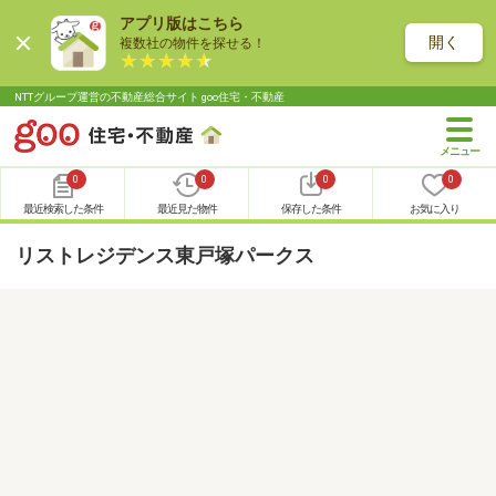
アプリ版はこちら
開く
複数社の物件を探せる！
NTTグループ運営の不動産総合サイト goo住宅・不動産
0
0
0
0
最近検索した条件
最近見た物件
保存した条件
お気に入り
リストレジデンス東戸塚パークス