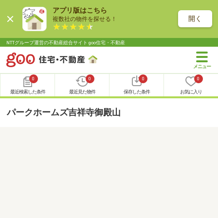
アプリ版はこちら
開く
複数社の物件を探せる！
NTTグループ運営の不動産総合サイト goo住宅・不動産
0
0
0
0
最近検索した条件
最近見た物件
保存した条件
お気に入り
パークホームズ吉祥寺御殿山