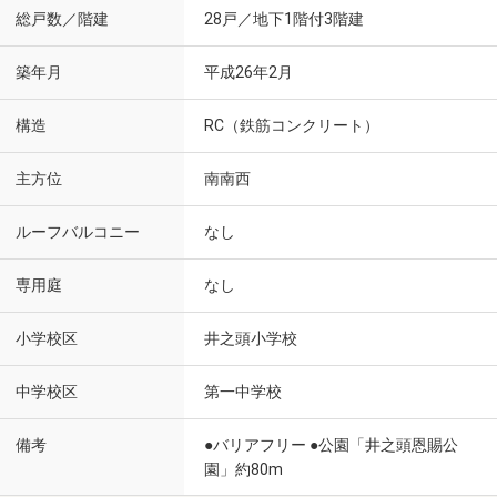
総戸数／階建
28戸／地下1階付3階建
築年月
平成26年2月
構造
RC（鉄筋コンクリート）
主方位
南南西
ルーフバルコニー
なし
専用庭
なし
小学校区
井之頭小学校
中学校区
第一中学校
備考
●バリアフリー ●公園「井之頭恩賜公
園」約80m