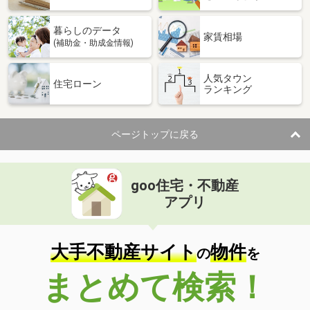
暮らしのデータ
家賃相場
(補助金・助成金情報)
人気タウン
住宅ローン
ランキング
ページトップに戻る
goo住宅・不動産
アプリ
大手不動産サイト
物件
の
を
まとめて検索！