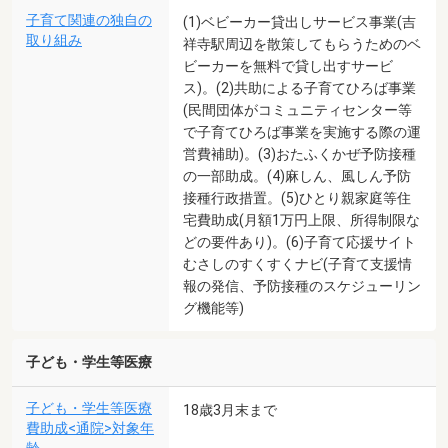
子育て関連の独自の
(1)ベビーカー貸出しサービス事業(吉
取り組み
祥寺駅周辺を散策してもらうためのベ
ビーカーを無料で貸し出すサービ
ス)。(2)共助による子育てひろば事業
(民間団体がコミュニティセンター等
で子育てひろば事業を実施する際の運
営費補助)。(3)おたふくかぜ予防接種
の一部助成。(4)麻しん、風しん予防
接種行政措置。(5)ひとり親家庭等住
宅費助成(月額1万円上限、所得制限な
どの要件あり)。(6)子育て応援サイト
むさしのすくすくナビ(子育て支援情
報の発信、予防接種のスケジューリン
グ機能等)
子ども・学生等医療
子ども・学生等医療
18歳3月末まで
費助成<通院>対象年