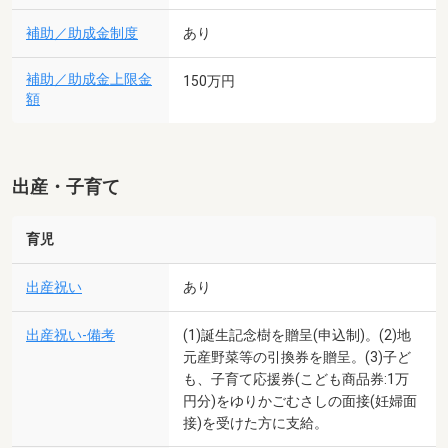
補助／助成金制度
あり
補助／助成金上限金
150万円
額
出産・子育て
育児
出産祝い
あり
出産祝い-備考
(1)誕生記念樹を贈呈(申込制)。(2)地
元産野菜等の引換券を贈呈。(3)子ど
も、子育て応援券(こども商品券:1万
円分)をゆりかごむさしの面接(妊婦面
接)を受けた方に支給。