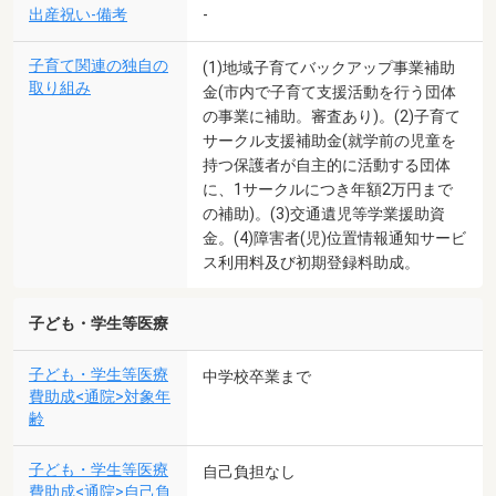
出産祝い-備考
-
子育て関連の独自の
(1)地域子育てバックアップ事業補助
取り組み
金(市内で子育て支援活動を行う団体
の事業に補助。審査あり)。(2)子育て
サークル支援補助金(就学前の児童を
持つ保護者が自主的に活動する団体
に、1サークルにつき年額2万円まで
の補助)。(3)交通遺児等学業援助資
金。(4)障害者(児)位置情報通知サービ
ス利用料及び初期登録料助成。
子ども・学生等医療
子ども・学生等医療
中学校卒業まで
費助成<通院>対象年
齢
子ども・学生等医療
自己負担なし
費助成<通院>自己負