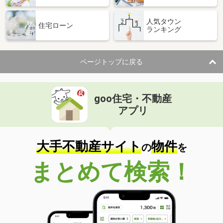
人気タウン
住宅ローン
ランキング
ページトップに戻る
goo住宅・不動産
アプリ
大手不動産サイト
物件
の
を
まとめて検索！