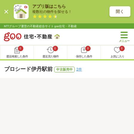
アプリ版はこちら
開く
複数社の物件を探せる！
NTTグループ運営の不動産総合サイト goo住宅・不動産
0
0
0
0
最近検索した条件
最近見た物件
保存した条件
お気に入り
プロシード伊丹駅前
2件
中古販売中