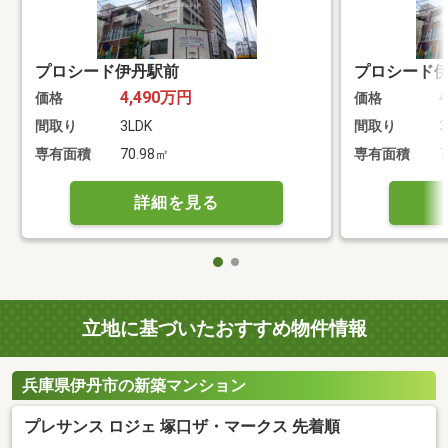
プロシード伊丹駅前
プロシード
4,490万円
価格
価格
間取り
3LDK
間取り
3
専有面積
70.98㎡
専有面積
7
詳細を見る
立地に基づいたおすすめ物件情報
兵庫県伊丹市の新築マンション
プレサンス ロジェ 塚口ザ・マークス 先着順