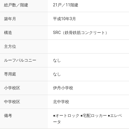
総戸数／階建
21戸／11階建
築年月
平成10年3月
構造
SRC（鉄骨鉄筋コンクリート）
主方位
ルーフバルコニー
なし
専用庭
なし
小学校区
伊丹小学校
中学校区
北中学校
備考
●オートロック ●宅配ロッカー ●エレベ
ータ