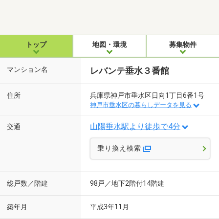
トップ
地図・環境
募集物件
マンション名
レバンテ垂水３番館
住所
兵庫県神戸市垂水区日向1丁目6番1号
神戸市垂水区の暮らしデータを見る
山陽垂水駅より徒歩で4分
交通
乗り換え検索
総戸数／階建
98戸／地下2階付14階建
築年月
平成3年11月