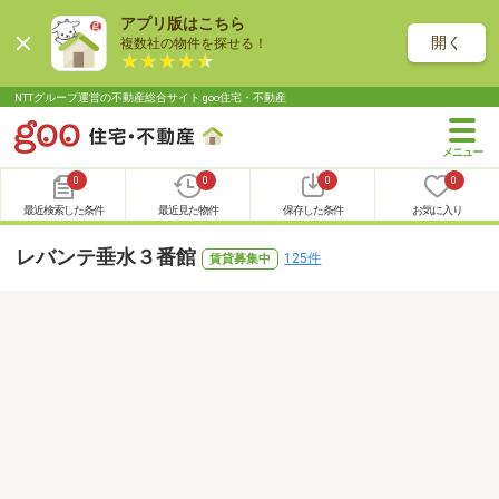
アプリ版はこちら
開く
複数社の物件を探せる！
NTTグループ運営の不動産総合サイト goo住宅・不動産
0
0
0
0
最近検索した条件
最近見た物件
保存した条件
お気に入り
レバンテ垂水３番館
125件
賃貸募集中