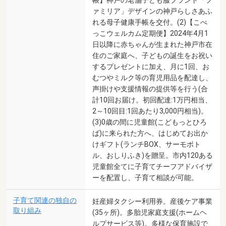
帳】神戸の老舗子ども服ブランド「フ
ァミリア」デザインの神戸らしさあふ
れる母子健康手帳を交付。(2)【こべ
っこウェルカム定期便】2024年4月1
日以降に赤ちゃんが生まれた神戸市在
住のご家庭へ、子どもの誕生をお祝い
するプレゼントに加え、月に1回、お
むつやミルク等の育児用品を配達し、
声掛けや支援情報の提供等を行う(合
計10回お届け。初回配達:1万円相当、
2～10回目:1回あたり3,000円相当)。
(3)0歳の間に児童館(こどもっとひろ
ば)に来られた方へ、はじめてお出か
けギフト(ランチBOX、サーモボト
ル、おしりふき)を贈呈。市内120ある
児童館全てに子育てチーフアドバイザ
ーを配置し、子育て相談が可能。
子育て関連の独自の
妊産婦タクシー利用券。産後ケア事業
取り組み
(35ヶ所)。多胎児家庭支援(ホームヘ
ルプサービス等)。多様な保育施設で