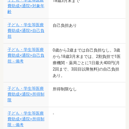
子ども・学生等医療
18歳3月末まで
費助成<通院>対象年
齢
子ども・学生等医療
自己負担あり
費助成<通院>自己負
担
子ども・学生等医療
0歳から2歳までは自己負担なし。3歳
費助成<通院>自己負
から18歳3月末までは、2割負担で1医
担－備考
療機関・薬局ごとに1日最大400円(月
2回まで、3回目以降無料)の自己負担
あり。
子ども・学生等医療
所得制限なし
費助成<通院>所得制
限
子ども・学生等医療
-
費助成<通院>所得制
限－備考