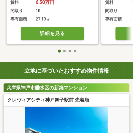
6.50万円
賃料
賃料
間取り
1K
間取り
1
専有面積
27.19㎡
専有面積
2
詳細を見る
立地に基づいたおすすめ物件情報
兵庫県神戸市垂水区の新築マンション
クレヴィアシティ神戸舞子駅前 先着順