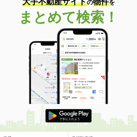
大手不動産サイト
物件
の
を
まとめて検索！