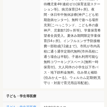
待機児童4年連続ゼロ(保育送迎ステー
ション等)。病児保育(24ヶ所)。夜
間・休日年中無休診療(神戸こども初
期急病センター)。無料で遊べる場所
充実(こべっこランド、こども本の森
神戸、児童館120ヶ所等)。学童保育希
望者全員受入。夏休み期間限定学童保
育(54ヶ所)。インフルエンザ予防接種
費一部助成(12歳まで)。市民が市内高
校に通う通学定期代無料(市外高校に
通う場合は半額)。子連れ利用可能な
無料コワーキングスペース(無料一時
保育付)。大人同伴の小学生以下市バ
ス・地下鉄料金無料。住み替え補助
(住みかえーる)。ウェルカム定期便(見
守り・対面で育児用品等配達)。
子ども・学生等医療