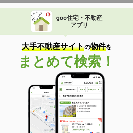
goo住宅・不動産
アプリ
大手不動産サイト
物件
の
を
まとめて検索！