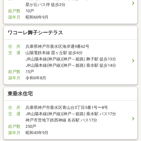
星が丘バス停 徒歩2分
総戸数
10戸
築年月
昭和60年9月
ワコーレ舞子シーテラス
住 所
兵庫県神戸市垂水区海岸通9番62号
交 通
山陽電鉄本線 霞ヶ丘駅 徒歩6分
JR山陽本線(神戸線)(神戸～姫路) 舞子駅 徒歩13分
JR山陽本線(神戸線)(神戸～姫路) 垂水駅 徒歩14分
総戸数
15戸
築年月
令和6年8月
東垂水住宅
住 所
兵庫県神戸市垂水区青山台5丁目5番1号〜8号
交 通
JR山陽本線(神戸線)(神戸～姫路) 垂水駅 バス17分
神戸市営地下鉄西神線 名谷駅 バス17分
総戸数
250戸
築年月
昭和45年9月