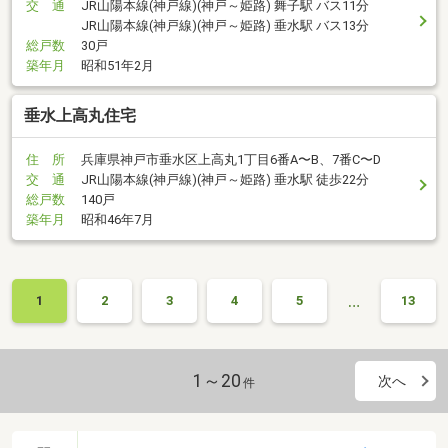
交 通
JR山陽本線(神戸線)(神戸～姫路) 舞子駅 バス11分
JR山陽本線(神戸線)(神戸～姫路) 垂水駅 バス13分
総戸数
30戸
築年月
昭和51年2月
垂水上高丸住宅
住 所
兵庫県神戸市垂水区上高丸1丁目6番A〜B、7番C〜D
交 通
JR山陽本線(神戸線)(神戸～姫路) 垂水駅 徒歩22分
総戸数
140戸
築年月
昭和46年7月
…
1
2
3
4
5
13
1～20
次へ
件