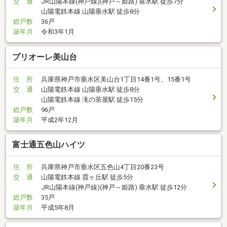
交 通
JR山陽本線(神戸線)(神戸～姫路) 垂水駅 徒歩7分
山陽電鉄本線 山陽垂水駅 徒歩8分
総戸数
36戸
築年月
令和3年1月
プリオーレ美山台
住 所
兵庫県神戸市垂水区美山台1丁目14番1号、15番1号
交 通
山陽電鉄本線 山陽垂水駅 徒歩8分
山陽電鉄本線 滝の茶屋駅 徒歩15分
総戸数
96戸
築年月
平成2年12月
富士通五色山ハイツ
住 所
兵庫県神戸市垂水区五色山4丁目20番23号
交 通
山陽電鉄本線 霞ヶ丘駅 徒歩5分
JR山陽本線(神戸線)(神戸～姫路) 垂水駅 徒歩12分
総戸数
35戸
築年月
平成5年8月