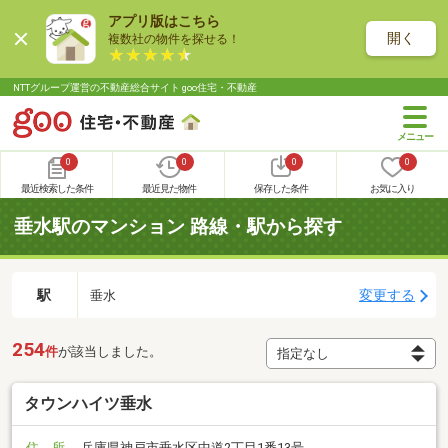
アプリ版はこちら
開く
複数社の物件を探せる！
NTTグループ運営の不動産総合サイト goo住宅・不動産
0
0
0
0
最近検索した条件
最近見た物件
保存した条件
お気に入り
垂水駅のマンション 路線・駅から探す
駅
変更する
垂水
254
件
が該当しました。
タウンハイツ垂水
住 所
兵庫県神戸市垂水区中道2丁目1番13号