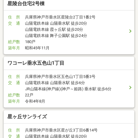
星陵台住宅2号棟
住 所
兵庫県神戸市垂水区星陵台2丁目1番2号
交 通
山陽電鉄本線 山陽垂水駅 徒歩20分
山陽電鉄本線 霞ヶ丘駅 徒歩20分
山陽電鉄本線 舞子公園駅 徒歩24分
総戸数
180戸
築年月
昭和45年11月
ワコーレ垂水五色山1丁目
住 所
兵庫県神戸市垂水区五色山1丁目5番3号
交 通
山陽電鉄本線 山陽垂水駅 徒歩6分
JR山陽本線(神戸線)(神戸～姫路) 垂水駅 徒歩6分
総戸数
22戸
築年月
令和4年8月
星ヶ丘サンライズ
住 所
兵庫県神戸市垂水区星が丘3丁目6番14号
交 通
山陽電鉄本線 山陽垂水駅 徒歩20分