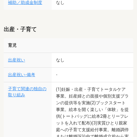
補助／助成金制度
なし
出産・子育て
育児
出産祝い
なし
出産祝い-備考
-
子育て関連の独自の
(1)妊娠・出産・子育てトータルケア
取り組み
事業。妊産婦との面接や個別支援プラ
ンの提供等を実施(2)ブックスタート
事業。絵本を開く楽しい「体験」を提
供(トートバッグに絵本2冊とリーフレ
ットを入れて配布)(3)実質ひとり親家
庭への子育て支援給付事業。離婚調停
または離婚訴訟中で離婚成立前から実