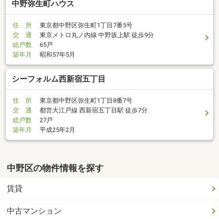
中野弥生町ハウス
住 所
東京都中野区弥生町1丁目7番5号
交 通
東京メトロ丸ノ内線 中野坂上駅 徒歩9分
総戸数
65戸
築年月
昭和57年5月
シーフォルム西新宿五丁目
住 所
東京都中野区弥生町1丁目8番7号
交 通
都営大江戸線 西新宿五丁目駅 徒歩7分
総戸数
27戸
築年月
平成25年2月
中野区の物件情報を探す
賃貸
中古マンション