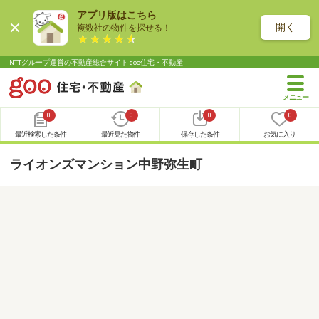
アプリ版はこちら
開く
複数社の物件を探せる！
NTTグループ運営の不動産総合サイト goo住宅・不動産
0
0
0
0
最近検索した条件
最近見た物件
保存した条件
お気に入り
ライオンズマンション中野弥生町