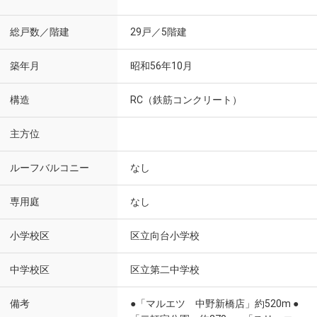
総戸数／階建
29戸／5階建
築年月
昭和56年10月
構造
RC（鉄筋コンクリート）
主方位
ルーフバルコニー
なし
専用庭
なし
小学校区
区立向台小学校
中学校区
区立第二中学校
備考
●「マルエツ 中野新橋店」約520m ●