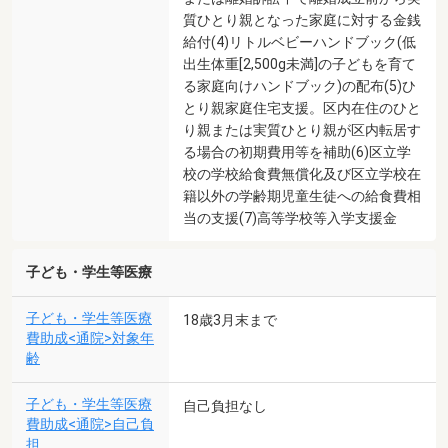
質ひとり親となった家庭に対する金銭
給付(4)リトルベビーハンドブック(低
出生体重[2,500g未満]の子どもを育て
る家庭向けハンドブック)の配布(5)ひ
とり親家庭住宅支援。区内在住のひと
り親または実質ひとり親が区内転居す
る場合の初期費用等を補助(6)区立学
校の学校給食費無償化及び区立学校在
籍以外の学齢期児童生徒への給食費相
当の支援(7)高等学校等入学支援金
子ども・学生等医療
子ども・学生等医療
18歳3月末まで
費助成<通院>対象年
齢
子ども・学生等医療
自己負担なし
費助成<通院>自己負
担