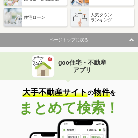
人気タウン
住宅ローン
ランキング
ページトップに戻る
goo住宅・不動産
アプリ
大手不動産サイト
物件
の
を
まとめて検索！