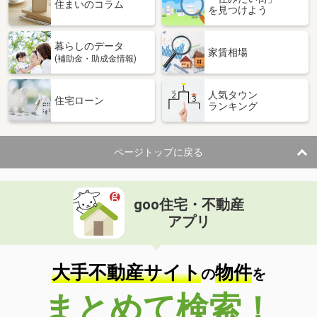
住まいのコラム
を見つけよう
暮らしのデータ
家賃相場
(補助金・助成金情報)
人気タウン
住宅ローン
ランキング
ページトップに戻る
goo住宅・不動産
アプリ
大手不動産サイト
物件
の
を
まとめて検索！