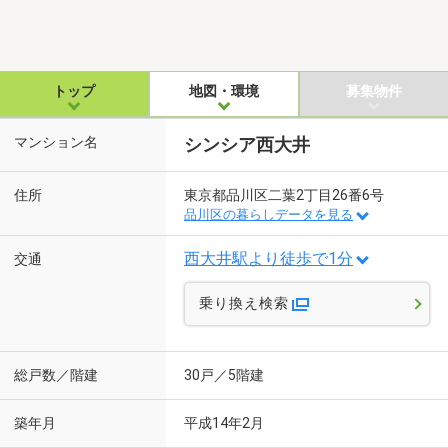
トップ
地図・環境
募集物件
マンション名
シンシア西大井
住所
東京都品川区二葉2丁目26番6号
品川区の暮らしデータを見る
西大井駅より徒歩で1分
交通
乗り換え検索
総戸数／階建
30戸／5階建
築年月
平成14年2月