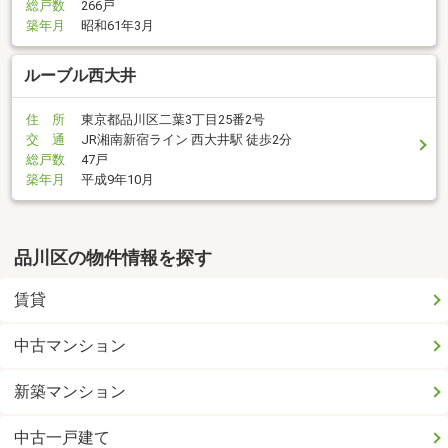
総戸数
266戸
築年月
昭和61年3月
ルーブル西大井
住 所
東京都品川区二葉3丁目25番2号
交 通
JR湘南新宿ライン 西大井駅 徒歩2分
総戸数
47戸
築年月
平成9年10月
品川区の物件情報を探す
賃貸
中古マンション
新築マンション
中古一戸建て