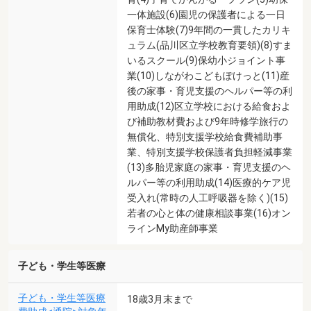
一体施設(6)園児の保護者による一日
保育士体験(7)9年間の一貫したカリキ
ュラム(品川区立学校教育要領)(8)すま
いるスクール(9)保幼小ジョイント事
業(10)しながわこどもぽけっと(11)産
後の家事・育児支援のヘルパー等の利
用助成(12)区立学校における給食およ
び補助教材費および9年時修学旅行の
無償化、特別支援学校給食費補助事
業、特別支援学校保護者負担軽減事業
(13)多胎児家庭の家事・育児支援のヘ
ルパー等の利用助成(14)医療的ケア児
受入れ(常時の人工呼吸器を除く)(15)
若者の心と体の健康相談事業(16)オン
ラインMy助産師事業
子ども・学生等医療
子ども・学生等医療
18歳3月末まで