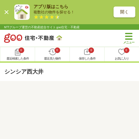
アプリ版はこちら
開く
複数社の物件を探せる！
NTTグループ運営の不動産総合サイト goo住宅・不動産
0
0
0
0
最近検索した条件
最近見た物件
保存した条件
お気に入り
シンシア西大井