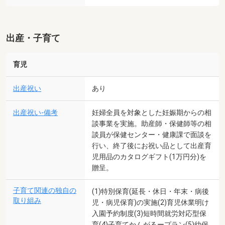
出産・子育て
育児
出産祝い
あり
出産祝い-備考
妊婦全員を対象とした妊娠期からの相
談事業を実施。助産師・保健師等の相
談員が保健センター・健康課で面談を
行い、終了後にお祝い品として出産育
児用品のカタログギフト(1万円分)を
贈呈。
子育て関連の独自の
(1)特別保育(延長・休日・年末・病後
取り組み
児・病児保育)の実施(2)育児休業明け
入園予約制度(3)短時間就労対応型保
育(4)子育てかんがるープラン(5)幼保